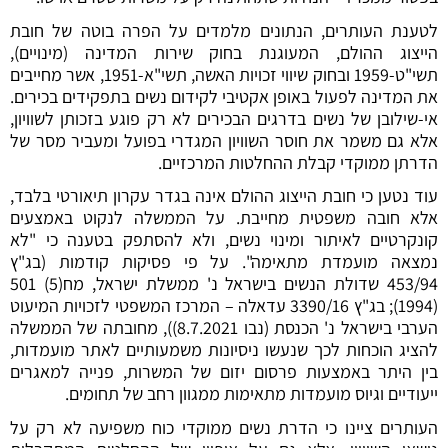
לטענת העותרים, הנתונים מלמדים על הפרה בוטה של חובת
הייצוג ההולם, המעוגנת בחוק שירות המדינה (מינויים),
תשי"ט-1959 ובחוק שיווי זכויות האשה, תשי"א-1951, אשר מחייבים
את המדינה לפעול באופן אקטיבי לקידום נשים בתפקידים בכירים.
אי-שילובן של נשים בדרגים הבכירים לא רק פוגע בזכותן לשוויון,
אלא גם משמר את חוסר השוויון המגדרי בפועל ומעביר מסר של
הדרתן ממוקדי קבלת ההחלטות המרכזיים.
עוד נטען כי חובת הייצוג ההולם אינה בגדר עקרון תיאורטי בלבד,
אלא חובה משפטית מחייבת. על הממשלה לנקוט באמצעים
קונקרטיים לאיתור ומינוי נשים, ולא להסתפק בטענה כי "לא
נמצאה מועמדת מתאימה". על פי פסיקות קודמות (בג"ץ
453/94 שדולת הנשים בישראל נ' ממשלת ישראל, מח(5) 501
(1994)‏‏; בג"ץ 3390/16 עדאלה – המרכז המשפטי לזכויות המיעוט
הערבי בישראל נ' הכנסת (נבו 8.7.2021)‏‏), מחובתה של הממשלה
להציג הוכחות לכך שנעשו ניסיונות משמעותיים לאתר מועמדות,
בין היתר באמצעות פרסום יזום של המשרות, פנייה למאגרים
ייעודיים וגיוס מועמדות מתאימות ממגוון רחב של תחומים.
העותרים ציינו כי הדרת נשים ממוקדי כוח משפיעה לא רק על