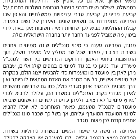
נושאי השוויון, אלא גם על אופיין של ההחלטות המתקבלות
בממשלה. לשילוב נשים בדרגי הניהול הגבוהים השלכות רחבות על
קביעת מדיניות, קביעת סדרי עדיפויות ממשלתיים והאופן שבו
המדינה מתמודדת עם נושאים שונים. היעדרן של נשים בצמרת
קבלת ההחלטות מביא לכך שזוויות ראייה חשובות אינן באות לידי
ביטוי, מה שמוביל לפגיעה רחבה יותר בחברה הישראלית כולה.
מנגד, המדינה טענה כי מינוי מנכ"לים שונה ממינויים אחרים
בשירות הציבורי, מאחר שכל שר ממליץ על מועמד משלו, תוך
התחשבות ביחסי האמון ההדוקים הנדרשים בין השר למנכ"ל
משרדו. עוד נטען כי בניגוד למינויים בגופים קולגיאליים, שבהם
ניתן לאזן בין מועמדים ומועמדות כדי להבטיח ייצוג הולם, במקרה
של מינויים אישיים, כל שר ממנה את האדם המתאים לו ביותר ואין
דרך מובנית להבטיח איזון מגדרי כולל, כמו גם שדרישה מהשרים
לאיזון מגדרי בקרב המנכ"לים במשרדיהם, עלולה להביא לכדי
'מירוץ מינויים' לא רצוי בו ולמתן עדיפות לשרים הראשונים שיביאו
מועמדים למנכ"ל מטעמם, כאשר האחרונים לא יוכלו להביא
למינוי המועמד המועדף עליהם, אך בשל כך שכבר מונו מנכ"לים
אחרים קודם לכן מאותו מגדר.
המדינה הדגישה כי שיעור הנשים במשרות ניהוליות בשירות
המדינה נמצא במגמת עלייה, ולכן לטענתה אין הצדקה להטלת