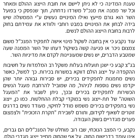
טענת המדינה כי לא ניתן ליישם את חובת הייצוג ההולם ומאחר
וכל שר ממנה את מנכ"ל משרדו נדחתה, תוך שנפסק כי בפועל
השר הוא גורם מייעץ ואילו המינויים נעשים ע"י הממשלה שיש
בידה לבחון את המינויים במבט רוחבי ולוודא את עמידתם בחוק
לרבות בחובת הייצוג ההולם לנשים.
עוד נקבע כי אין בחובה לשקול מינוי אישה לתפקיד המנכ"ל משום
צמצום ניכר או פגיעה קשה בשיקול דעתו של השר הממנה שעה
שמטבע הדברים, יש נשים שמעוניינות לקדם את מדיניות השר.
בג"צ קבע כי ישנן תועלות בעלות משקל רב המלמדות על חשיבות
ההקפדה על ייצוג הולם דווקא במשרות בכירות. כך למשל, כאשר
נשים מתמנות לתפקידים בכירים, יש סבירות גבוהה יותר שהן
יקדמו נשים נוספות לניהול, מה שמוביל להרחבת מעגל הנשים
הכשירות לתפקידים בכירים ובכך, ניתן לשבור את "המעגל
השוטה" של תת-ייצוג נשי במוקדי קבלת ההחלטות. כמו כן, ייצוג
נשי בתפקידים בכירים משמש מודל לחיקוי, מעודד נשים בדרגים
זוטרים לשאוף לקידום, ותורם לשבירת "תקרת הזכוכית" ולצמצום
פערים מגדריים בשוק העבודה.
נקבע, כי המצב הנוכחי, שבו רוב מוחלט של המנכ"לים הם גברים,
אינו עומד בדרישות החוק. על אף שהחוק מחייב ייצוג מגדרי הולם,