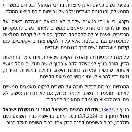
בפועל נשים כמעט ואינן מיוצגות בדרגי הניהול הבכירים במשרדי
הממשלה, והנתונים מעידים על כישלון ביישום חובת הייצוג ההולם.
נקבע, כי אין די בטענה שלפיה לא נמצאה מועמדת ראויה. על
השרים להוכיח כי נערכו מאמצים ממשיים לאיתור נשים לתפקידים
הבכירים, ואינה יכולה להסתפק בהליך פסיבי של קבלת המלצות
למועמדים גברים בלבד, אלא עליה לנקוט צעדים אקטיביים, כמו
קידום מועמדות נשים דרך מנגנונים ייעודיים.
על מנת להבטיח תיקון המצב הקיים, שכאמור, אינו עומד בדרישות
הדין, הורה בג"ץ לממשלה לקבוע בתוך שישה חודשים נוהל מעשי
ויישומי, שיבטיח עמידה בחובת הייצוג ההולם במשרות בכירות,
וזאת כדי להביא לשינוי ממשי במציאות הקיימת.
ההנחיות צריכות לכלול חובה על השרים לנקוט מאמצים ממשיים
לאיתור מועמדות נשים, ולנמק מדוע, אם לא נבחרה אישה, לא
ניתן היה למצוא מועמדת מתאימה לתפקיד.
בג"ץ
1363/23
,
שדולת הנשים בישראל ואח' נ' ממשלת ישראל
ואח'
(ניתן ביום 3.7.2024) בפני מותב בראשות כבוד השופט נעם
סולברג, כבוד השופטת דפנה ברק-ארז וכבוד השופט חאלד כבוב.