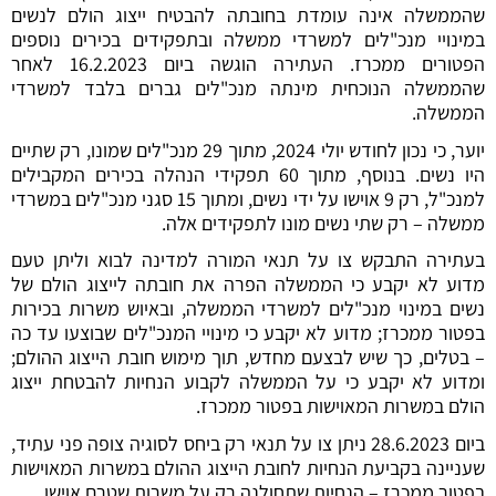
שהממשלה אינה עומדת בחובתה להבטיח ייצוג הולם לנשים
במינויי מנכ"לים למשרדי ממשלה ובתפקידים בכירים נוספים
הפטורים ממכרז. העתירה הוגשה ביום 16.2.2023 לאחר
שהממשלה הנוכחית מינתה מנכ"לים גברים בלבד למשרדי
הממשלה.
יוער, כי נכון לחודש יולי 2024, מתוך 29 מנכ"לים שמונו, רק שתיים
היו נשים. בנוסף, מתוך 60 תפקידי הנהלה בכירים המקבילים
למנכ"ל, רק 9 אוישו על ידי נשים, ומתוך 15 סגני מנכ"לים במשרדי
ממשלה – רק שתי נשים מונו לתפקידים אלה.
בעתירה התבקש צו על תנאי המורה למדינה לבוא וליתן טעם
מדוע לא יקבע כי הממשלה הפרה את חובתה לייצוג הולם של
נשים במינוי מנכ"לים למשרדי הממשלה, ובאיוש משרות בכירות
בפטור ממכרז; מדוע לא יקבע כי מינויי המנכ"לים שבוצעו עד כה
– בטלים, כך שיש לבצעם מחדש, תוך מימוש חובת הייצוג ההולם;
ומדוע לא יקבע כי על הממשלה לקבוע הנחיות להבטחת ייצוג
הולם במשרות המאוישות בפטור ממכרז.
ביום 28.6.2023 ניתן צו על תנאי רק ביחס לסוגיה צופה פני עתיד,
שעניינה בקביעת הנחיות לחובת הייצוג ההולם במשרות המאוישות
בפטור ממכרז – הנחיות שתחולנה רק על משרות שטרם אוישו.