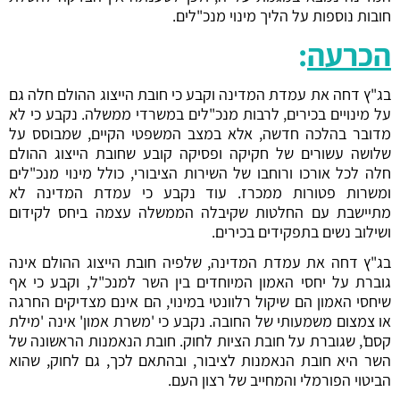
חובות נוספות על הליך מינוי מנכ"לים.
הכרעה
:
בג"ץ דחה את עמדת המדינה וקבע כי חובת הייצוג ההולם חלה גם
על מינויים בכירים, לרבות מנכ"לים במשרדי ממשלה. נקבע כי לא
מדובר בהלכה חדשה, אלא במצב המשפטי הקיים, שמבוסס על
שלושה עשורים של חקיקה ופסיקה קובע שחובת הייצוג ההולם
חלה לכל אורכו ורוחבו של השירות הציבורי, כולל מינוי מנכ"לים
ומשרות פטורות ממכרז. עוד נקבע כי עמדת המדינה לא
מתיישבת עם החלטות שקיבלה הממשלה עצמה ביחס לקידום
ושילוב נשים בתפקידים בכירים.
בג"ץ דחה את עמדת המדינה, שלפיה חובת הייצוג ההולם אינה
גוברת על יחסי האמון המיוחדים בין השר למנכ"ל, וקבע כי אף
שיחסי האמון הם שיקול רלוונטי במינוי, הם אינם מצדיקים החרגה
או צמצום משמעותי של החובה. נקבע כי 'משרת אמון' אינה 'מילת
קסם', שגוברת על חובת הציות לחוק. חובת הנאמנות הראשונה של
השר היא חובת הנאמנות לציבור, ובהתאם לכך, גם לחוק, שהוא
הביטוי הפורמלי והמחייב של רצון העם.