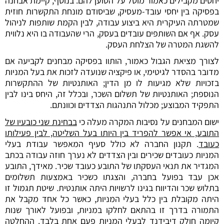
יחסים מקבילים כאמור מוטל על הטוען להם. בנוסף, קיימת אבחנה
בפסיקה בין יחסי עובד-מעסיק, שביסודם מונחת התקשרות חוזית
שמטרתה העיקרית היא ביצוע עבודה, לבין הקמת שותפות לניהול
עסק. אף אם השותפים עובדים בעסק, הרי שהעבודה בו היא נלווית
להשגת המטרה של הצלחת העסק.
לצורך מציאת הגבול כאמור, הותוו בפסיקה מבחנים לקביעה אם
מדובר בהסדר לגיטימי, או פיקציה שנועדה לזכות את בעל המניות
בזכויות שלא מגיעות לו מן הדין; האותנטיות של ההתקשרות
הנוספת; האותנטיות של תשלום השכר, ובכלל זה, היחס בינו לבין
התפקיד המבוצע; מכלול התנהגות הצדדים וכוונתם.
ישום המבחנים על נסיבות המקרה מעלה כי
בבחינת שני כובעיו של
התובע, אי אפשר להפריד בין היותו בעל השליטה, לבין פעילותו
כעובד
. תקנון החברה לא כולל סעיף המאפשר עבודת בעלי
המניות כעובדים שכירים ובין הצדדים לא נערך חוזה עבודה בכתב
המגדיר את תנאי העסקתו של התובע כעובד שכיר. מאידך, התובע
אכן עבד בפועל בחברה, והצגתו כשכיר באמצעות תשלומים
בתלוש שכר והדיווח בגינו לרשויות היתה אותנטית. שיטת תגמול זו
היתה מקובלת בין כלל בעלי המניות, כאשר כל אחד מקבל את
התמורה בדרך זו בהתאם לחלקו במניות, ובפועל לאורך שנות
קיומה חולק דיבידנד לבעלי המניות פעם אחת בלבד. ההחלטה