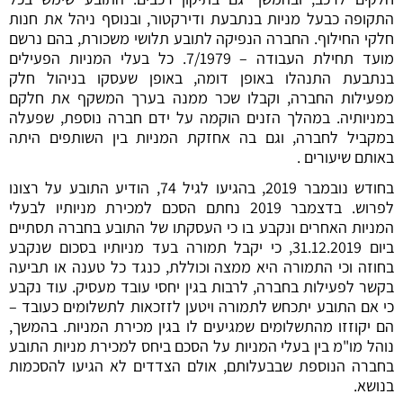
התקופה כבעל מניות בנתבעת ודירקטור, ובנוסף ניהל את חנות
חלקי החילוף. החברה הנפיקה לתובע תלושי משכורת, בהם נרשם
מועד תחילת העבודה – 7/1979. כל בעלי המניות הפעילים
בנתבעת התנהלו באופן דומה, באופן שעסקו בניהול חלק
מפעילות החברה, וקבלו שכר ממנה בערך המשקף את חלקם
במניותיה. במהלך הזנים הוקמה על ידם חברה נוספת, שפעלה
במקביל לחברה, וגם בה אחזקת המניות בין השותפים היתה
באותם שיעורים .
בחודש נובמבר 2019, בהגיעו לגיל 74, הודיע התובע על רצונו
לפרוש. בדצמבר 2019 נחתם הסכם למכירת מניותיו לבעלי
המניות האחרים ונקבע בו כי העסקתו של התובע בחברה תסתיים
ביום 31.12.2019, כי יקבל תמורה בעד מניותיו בסכום שנקבע
בחוזה וכי התמורה היא ממצה וכוללת, כנגד כל טענה או תביעה
בקשר לפעילות בחברה, לרבות בגין יחסי עובד מעסיק. עוד נקבע
כי אם התובע יתכחש לתמורה ויטען לזזכאות לתשלומים כעובד –
הם יקוזזו מהתשלומים שמגיעים לו בגין מכירת המניות. בהמשך,
נוהל מו"מ בין בעלי המניות על הסכם ביחס למכירת מניות התובע
בחברה הנוספת שבבעלותם, אולם הצדדים לא הגיעו להסכמות
בנושא.