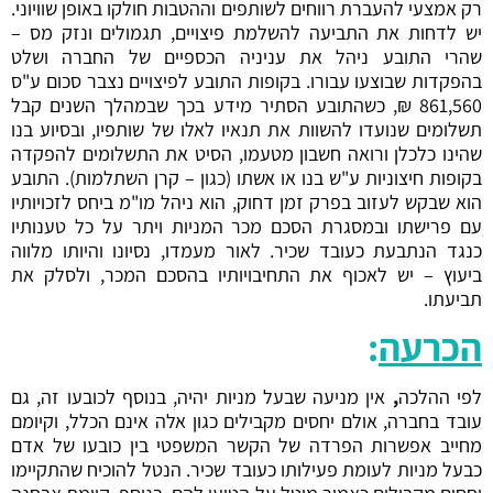
רק אמצעי להעברת רווחים לשותפים וההטבות חולקו באופן שוויוני.
יש לדחות את התביעה להשלמת פיצויים, תגמולים ונזק מס –
שהרי התובע ניהל את עניניה הכספיים של החברה ושלט
בהפקדות שבוצעו עבורו. בקופות התובע לפיצויים נצבר סכום ע"ס
861,560 ₪, כשהתובע הסתיר מידע בכך שבמהלך השנים קבל
תשלומים שנועדו להשוות את תנאיו לאלו של שותפיו, ובסיוע בנו
שהינו כלכלן ורואה חשבון מטעמו, הסיט את התשלומים להפקדה
בקופות חיצוניות ע"ש בנו או אשתו (כגון – קרן השתלמות). התובע
הוא שבקש לעזוב בפרק זמן דחוק, הוא ניהל מו"מ ביחס לזכויותיו
עם פרישתו ובמסגרת הסכם מכר המניות ויתר על כל טענותיו
כנגד הנתבעת כעובד שכיר. לאור מעמדו, נסיונו והיותו מלווה
ביעוץ – יש לאכוף את התחיבויותיו בהסכם המכר, ולסלק את
תביעתו.
הכרעה
:
לפי ההלכה
,
אין מניעה שבעל מניות יהיה, בנוסף לכובעו זה, גם
עובד בחברה, אולם יחסים מקבילים כגון אלה אינם הכלל, וקיומם
מחייב אפשרות הפרדה של הקשר המשפטי בין כובעו של אדם
כבעל מניות לעומת פעילותו כעובד שכיר. הנטל להוכיח שהתקיימו