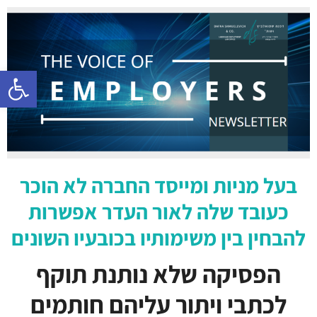
פתח סרגל 
בעל מניות ומייסד החברה לא הוכר
כעובד שלה לאור העדר אפשרות
להבחין בין משימותיו בכובעיו השונים
הפסיקה שלא נותנת תוקף
לכתבי ויתור עליהם חותמים