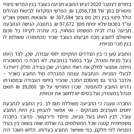
בחודש דצמבר 2020 הגיש התובע תביעה כעובד בגין הפרשי פיצויי
פיטורים בסך של 1,056,738 ₪; הפרשי הפקדות לביטוח מנהלים
כולל פיצוי בגין נזק מס בסך 307,584 ₪ והוצאות משפט ושכ"ט
עו"ד בסכום שלא יפחת מסך 97,672 ₪. בתגובה, הגישה הנתבעת
תביעה נגדו לבית המשפט המחוזי, בה עתרה לקיזוז כל סכום
שישולם לתובע מכח תביעתו כעובד שכיר מהתמורה ששולמו לו
בגין מכר מניותיו.
התובע טען כי בין הצדדים התקיימו יחסי עבודה, שכן, לצד היותו
בעל מניות ומנהל, עבד בפועל בנתבעת. לא הוכח כי המשכורת
הייתה אמצעי לחלק את רווחי החברה, שכן בצידה חולק דיווידנד
לבעלי המניות. הנתבעת עצמה התנהלה מול התובע כשכיר –
והדבר ברור גם מהסכם המכר, שהכיר ביחסי העבודה ובמסגרתו
נדרש התובע להתפטר. שכרו החודשי על סך 39,000 ₪ תואם
מנהל במעמדו, ועל בסיסו יש לחשב את זכויותיו.
החברה טענה כי התביעה משוללת תום לב. בין התובע לנתבעת
יחסים מעורבים מובהקים – ואי אפשר להבחין בין היות התובע
עובד, לבין היותו בעל מניות, מייסד ודירקטור. מדובר בחברה
משפחתית קטנה שכל התשלומים בה שולמו שווה בשווה בין בעלי
המניות לפי חלקם, כפי שאישר התובע בעדותו. תלוש השכר היה