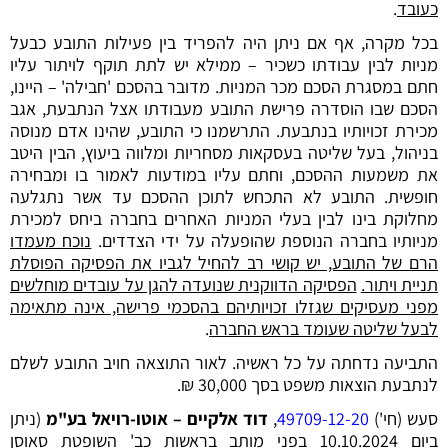
כעובד
.
בכל מקרה, אף אם ניתן היה להפריד בין פעילות התובע כבעל
מניות לבין עבודתו כשכיר – ממילא יש לתת תוקף לויתור עליו
חתם במסגרת הסכם מכר המניות. מדובר בהסכם 'חבילה' – היינו,
הסכם שבו הוסדרה פרישת התובע מעבודתו אצל הנתבעת, אגב
מכירת זכויותיו בנתבעת. התרשמנו כי התובע, שהינו אדם מנוסה
בניהול, בעל שליטה בעסקאות מסחריות ומלווה ביעוץ, הבין היטב
את משמעות ההסכם, וחתם עליו במודעות לאמור בו ומבחירה
חופשית. התובע לא התכחש לתוכן ההסכם עד אשר נתגלעה
מחלוקת בינו לבין בעלי המניות האחרים בחברה ביחס למכירת
מניותיו בחברה הנוספת שהופעלה על ידי הצדדים.
נוכח מעמדו
הרם של התובע, יש קושי רב להחיל לגביו את הפסיקה הפוסלת
תניית ויתור.
הפסיקה הדווקנית שנועדה להגן על עובדים מוחלשים
מפני מעסיקים שגזלו זכויותיהם בהסכמי פרישה, אינה מתאימה
לבעל שליטה שעומד בראש החברה
.
התביעה נדחתה על כל ראשיה. לאור התוצאה חויב התובע לשלם
לנתבעת הוצאות משפט בסך 30,000 ₪.
סעש (חי')
49709-12-20
‏,‏
דוד אלקיים – אוטו-רויאל בע"מ
(ניתן
ביום 10.10.2024 בפני מותב בראשות כב' השופטת סאוסן