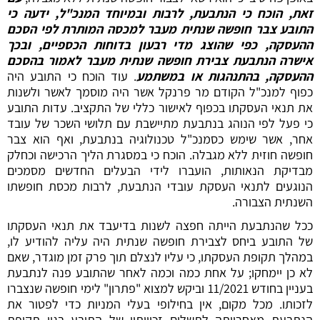
זאת, הוכח כי הנתבעת, לרבות ובמיוחד המנכ"ל, ידעה כי
התובע צבר חופשה שנתית מעבר למכסה המותרת לפי הסכם
ההעסקה, כפי שהוצג מדי רבעון בדוחות הכספיים, ובכך
אישרה הנתבעת צבירת חופשה שנתית מעבר לאמור בהסכם
ההעסקה, בהתנהגות או במשתמע
. עוד הוכח כי התובע היה
כפוף למנכ"ל הקודם מר פרנקל אשר היה מוסמך לאשר ולשנות
את תנאי העסקתו בכפוף לאישור כללי של התקציב. עדות התובע
כי פעל לפי הנוהג בנתבעת מתיישבת עם תלושי השכר של עובד
אחר, אשר שימש כסמנכ"ל טכנולוגיה בנתבעת, ואף הוא צבר
חופשה חוזית ללא מגבלה. הוכח כי במסגרת הליך הרכישה וכחלק
מבדיקת הנאותות, הועברו לידי הבעלים החדשים מסמכים
הנוגעים לתנאי העסקת עובדי הנתבעת, לרבות מכסת חופשתו
השנתית הצבורה.
ככל שהנתבעת הייתה חפצה לשנות בדיעבד את תנאי העסקתו
של התובע ביחס לצבירת חופשה שנתית היה עליה להודיע לו,
במהלך תקופת העסקתו, כי עליו לנצלם תוך פרק זמן מוגדר, שאם
לא כן יימחקו; על אחת כמה וכמה לאחר שהתובע פנה לנתבעת
בעניין בחודש 11/2021 וביקש למצוא "פתרון" לימי חופשה שנצברו
לזכותו. מכל מקום, אין בחילופי בעלי המניות כדי לפטור את
הנתבעת מאחריותה לתשלום זכויותיו של התובע בגין תקופת