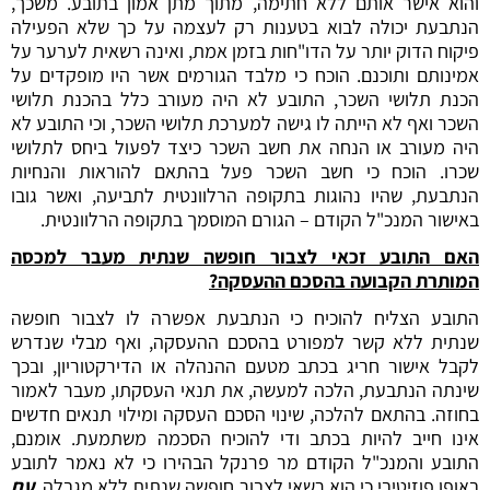
והוא אישר אותם ללא חתימה, מתוך מתן אמון בתובע. משכך,
הנתבעת יכולה לבוא בטענות רק לעצמה על כך שלא הפעילה
פיקוח הדוק יותר על הדו"חות בזמן אמת, ואינה רשאית לערער על
אמינותם ותוכנם. הוכח כי מלבד הגורמים אשר היו מופקדים על
הכנת תלושי השכר, התובע לא היה מעורב כלל בהכנת תלושי
השכר ואף לא הייתה לו גישה למערכת תלושי השכר, וכי התובע לא
היה מעורב או הנחה את חשב השכר כיצד לפעול ביחס לתלושי
שכרו. הוכח כי חשב השכר פעל בהתאם להוראות והנחיות
הנתבעת, שהיו נהוגות בתקופה הרלוונטית לתביעה, ואשר גובו
באישור המנכ"ל הקודם – הגורם המוסמך בתקופה הרלוונטית.
האם התובע זכאי לצבור חופשה שנתית מעבר למכסה
המותרת הקבועה בהסכם ההעסקה?
התובע הצליח להוכיח כי הנתבעת אפשרה לו לצבור חופשה
שנתית ללא קשר למפורט בהסכם ההעסקה, ואף מבלי שנדרש
לקבל אישור חריג בכתב מטעם ההנהלה או הדירקטוריון, ובכך
שינתה הנתבעת, הלכה למעשה, את תנאי העסקתו, מעבר לאמור
בחוזה. בהתאם להלכה, שינוי הסכם העסקה ומילוי תנאים חדשים
אינו חייב להיות בכתב ודי להוכיח הסכמה משתמעת. אומנם,
התובע והמנכ"ל הקודם מר פרנקל הבהירו כי לא נאמר לתובע
באופן פוזיטיבי כי הוא רשאי לצבור חופשה שנתית ללא מגבלה,
עם