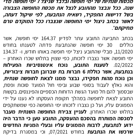
מכסות שנתיות של ימי חופשה ובלבד שניצל 7 ימי חופשה מדי
שנה. ככל ונבצר מהתובע לנצל את מכסת החופשה הצבורה
בשל דרישות התפקיד, רשאית הנתבעת, לפי שיקול דעתה,
לאשר בכתב ניצול ימי החופשה שנצברו ככל המוקדם טרם
מחיקתם
".
בכתב התביעה התובע עתר לפדיון 164.37 ימי חופשה, אשר
כוללים 30 ימי חופשה שהנתבעת פדתה לטענתו בחודש
11/2020, מבלי שהתובע ניצל ימי חופשה באותו חודש, ו- 134.37
ימי חופשה אשר נצברו לזכותו, כפי שצוין בתלוש שכרו האחרון –
02/2022.
לטענת התובע, נוכח אינטנסיביות הפעילות
בנתבעת, אשר כוללת 6 חברות בת שברובן חברות ציבוריות,
וכן נוכח מהות תפקידו, נבצר ממנו לצאת לחופשה שנתית
,
והוא נאלץ לעבוד בסופי שבוע ובימי חול המועד סוכות ופסח,
שבסמוך להם חל מועד הגשת הדוחות הכספיים והפיננסים. בקשות
התובע לצאת לחופשה במהלך תקופת העסקתו לא נענו על ידי
הממונים עליו, ועל כן נצברו לזכותו ימי החופשה כפי שמשתקפים
בתלוש שכרו האחרון.
לעניין צבירת החופשה השנתית מעבר
למכסה המותרת בהסכם ההעסקה, התובע טען כי הדבר היה
ידוע לנתבעת, לרבות הממונים עליו ובעלי המניות החדשים
שרכשו את הנתבעת
בחודש 07/2021, וכי במסגרת בדיקת