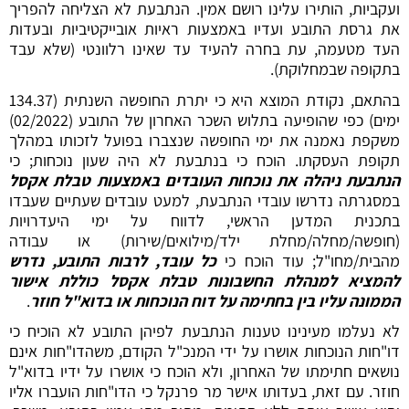
ועקביות, הותירו עלינו רושם אמין. הנתבעת לא הצליחה להפריך
את גרסת התובע ועדיו באמצעות ראיות אובייקטיביות ובעדות
העד מטעמה, עת בחרה להעיד עד שאינו רלוונטי (שלא עבד
בתקופה שבמחלוקת).
בהתאם, נקודת המוצא היא כי יתרת החופשה השנתית (134.37
ימים) כפי שהופיעה בתלוש השכר האחרון של התובע (02/2022)
משקפת נאמנה את ימי החופשה שנצברו בפועל לזכותו במהלך
תקופת העסקתו. הוכח כי בנתבעת לא היה שעון נוכחות; כי
הנתבעת ניהלה את נוכחות העובדים באמצעות טבלת אקסל
במסגרתה נדרשו עובדי הנתבעת, למעט עובדים שעתיים שעבדו
בתכנית המדען הראשי, לדווח על ימי היעדרויות
(חופשה/מחלה/מחלת ילד/מילואים/שירות) או עבודה
מהבית/מחו"ל; עוד הוכח כי
כל עובד, לרבות התובע, נדרש
להמציא למנהלת החשבונות טבלת אקסל כוללת אישור
הממונה עליו בין בחתימה על דוח הנוכחות או בדוא"ל חוזר
.
לא נעלמו מעינינו טענות הנתבעת לפיהן התובע לא הוכיח כי
דו"חות הנוכחות אושרו על ידי המנכ"ל הקודם, משהדו"חות אינם
נושאים חתימתו של האחרון, ולא הוכח כי אושרו על ידיו בדוא"ל
חוזר. עם זאת, בעדותו אישר מר פרנקל כי הדו"חות הועברו אליו