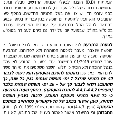
הנאותות (D.D) הוצגה לבעלי המניות החדשים טבלה ונתוני
החופשה הצבורה של כלל העובדים, לרבות התובע, והסוגיה נדונה
בפני עורכי הדין שייצגו את בעלי המניות החדשים. בנוסף טען
התובע כי הוא זכאי לתוספת יום חופשה בגין עבודתו בסופי שבוע,
בהתאם לנוהל החל בנתבעת על עובדים המבצעים עבודה
בסופ"ש בחו"ל, שבפועל יום על ידה גם ביחס לעבודה בסופ"ש
בארץ.
לטענת הנתבעת
לכל היותר התובע היה זכאי לנצל בפועל ימי
חופשה שנצברו מעבר למכסה המותרת ולא לפדותם. הנתבעת
הוסיפה וטענה כי תביעת התובע ביחס לחופשה שנתית שנצברה
עובר לחודש 01/2019 התיישנה. עוד נטען, כי התובע לא עמד
בנטל ההוכחה ולא הוכיח כי תלושי השכר משקפים את ימי החופשה
להם הוא זכאי; שכן
בהתאם להסכם ההעסקה הוא רשאי לצבור
40 יום בתנאי שניצל 7 ימי חופשה שנתית בגין כל שנה, כך
שהתובע רשאי לצבור סך של – 26 ימי חופשה שנתית בלבד
(סעיפים 4.4.1-4.4.2 להסכם ההעסקה). בנוסף טענה הנתבעת
כי כל שינוי בתנאי העסקת התובע, לרבות בעניין חופשה
שנתית, טעון אישור בכתב של הדירקטוריון כמתחייב מהסכם
ההעסקה
(סעיף 4.4.3) ומחוק החברות תשנ"ט-1999 (להלן –
חוק
החברות
) וכי בהיעדר אישור כאמור בעניינו של התובע, לא ניתן