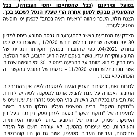
בפועל ופידיונם
(ככל שהסתיימו יחסי העבודה). ככל
שהמעסיק מבקש לטעון אחרת הרי שעליו הנטל לשכנע בכך
.
הצגת תלוש השכר מהווה "ראשית ראיה בכתב" למאזן ימי חופשה
המגיע לעובד.
הצדק עם הנתבעת באשר להתערערות גרסת התובע ביחס לפדיון
30 ימי חופשה שנתית בתלוש חודש 11/2020, שהוכח כי שולמו
בחודש 04/2021. כפי שהתברר במהלך חקירתו הנגדית של
התובע וחקירת עדיו, ואשר בעקבותיה הודיע התובע, לאור המלצת
בית הדין, כי הוא מוותר על התביעה ביחס ל- 30 ימי חופשה שנתית
אשר נוכו בתלוש חודש 11/2020 – גרסתו של התובע בהקשר זה
הוכחה כלא נכונה.
למרות זאת, בנסיבות העניין הגענו למסקנה לפיה אין בהתנהלות
התובע האמורה על מנת להביא אותנו למסקנה לפיה יש לדחות
את תביעתו בכללותה. ראשית, בתי המשפט נזהרו עת עשו שימוש
ב"חזקת השקר" ובבית המשפט העליון נחלקו הדעות באשר
למעמדה של "חזקת השקר" כטעם למתן פסק דין נגד בעל דין
המשקר. שנית, עדותו של התובע ביחס לסוגיות המהותיות
והעיקריות, כפי שיפורט בהמשך, לא עוררה רושם של העדר
מהימנות, ועדויות העדים מטעמו, אשר גם הן היו קוהרנטיות