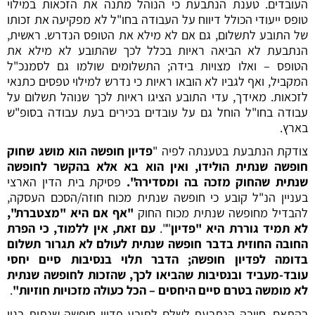
העובדים. טענת הנתבעת כי הנוהל מתנה את הזכאות במילוי
טופס ייעודי הכולל דיווח על העבודה בחו"ל לא מפקיעה את זכותו
של התובע לתשלום, גם אם לא מילא את הטופס הנדרש. ראשית,
הנתבעת לא הביאה ראיות בכלל לכך שהתובע לא מילא את
הטופס – ואלו מצויות בידה; התשלומים שולמו גם לסמנכ"ל
המקביל, ואף לגביו לא הובאו ראיות כי נדרש למילוי טפסים כתנאי
לזכאות. מאידך, עדי התובע הציגו ראיות לכך שנוהל תשלום על
עבודה בחו"ל הוחל גם על עובדים בכירים בעת עבודה בסופ"ש
בארץ.
צודקת הנתבעת בטענתה לפיה "
פדיון חופשה הוא מושג ש
חוק
חופשה שנתית
הולידו, ואין הוא בא אלא בהקשר לחופשה
שנתית שהחוק מזכה בה ומסדירה".
פסיקת בית הדין הארצי
בעניין הנ"ל קובע כי חופשה שנתית מכוח חוזה/הסכם העסקה,
להבדיל מחופשה שנתית מכוח החוק
"אף אם היא "מצטברת",
לא תמיד גוררת היא "פדיון
"".
עם
זאת, אין ללמוד, כי הפרת
החובה החוזית בדבר חופשה שנתית לעולם לא תגרור תשלום
בדומה לפדיון חופשה; הדבר תלוי בנסיבות סיים יחסי
עובד-מעביד ובנסיבות שהביאו לכך, שהזכות לחופשה שנתית
לא מומשה בטרם סיים היחסים – הכל כעולה מזכויות חוזיות"
.
בהתאם, חויבה הנתבעת לשלם לתובע פדיון חופשה שנתית בגין