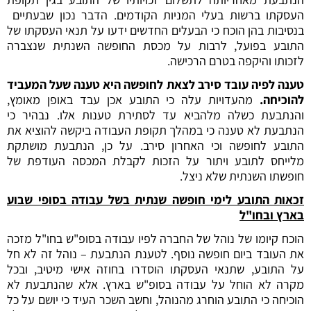
העסקתו ברשות בעלי המניות הקודמים. הדבר נכון שבעתיים
בנסיבות בהן הוכח כי הבעלים החדשים ידעו על תנאי העסקתו של
התובע בפועל, לרבות על מכסת החופשה השנתית שנצברה
לזכותו והיקפה בטרם הרכישה.
טענה לפיה עובד סירב לצאת לחופשה היא טענה שעל המעביד
להוכיחה.
מהעדויות עלה כי התובע אכן עבד באופן מאומץ,
והנתבעת כשלה מלהביא עד לסתירת טענות אלו. נבהיר כי
הנתבעת לא טענה כי במהלך תקופת העבודה ביקשה להוציא את
התובע לחופשה וכי האחרון סירב. על כן, הנתבעת מושתקת
מלייחס לתובע ויתור על הזכות לקבלת המכסה העודפת של
חופשתו השנתית שלא ניצל.
זכאות התובע לימי חופשה שנתית בשל עבודה בסופי שבוע
בארץ ובחו"ל
הוכח קיומו של נוהל של החברה לפיו עבודה בסופ"ש בחו"ל מזכה
את העובד ביום חופשה נוסף. לטענת הנתבעת – נוהל זה לא חל
על התובע, שתנאי העסקתו הוסדרו בחוזה אישי מיטיב, ובכל
מקרה לא הוחל על עבודה בסופ"ש בארץ. אלא שהנתבעת לא
הוכיחה כי התובע הוחרג מהנוהל, וחשב השכר העיד כי יושם על כל