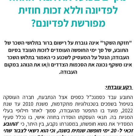
לפדיונה וללא זכות חוזית
מפורשת לפדיונם?
"חזקת השקר" אינה גוברת על רישום ברור בתלושי השכר של
התובע, של סך ימי החופשה העומדים לזכות העובד בסיום
העבודה; הנטל על המעסיק לשכנע כי האמור בתלוש השכר
אינו משקף נכונה את הסכמות הצדדים ו/או את הנוהג במקום
העבודה.
רקע עובדתי
:
התובע עבד כסמנכ"ל כספים אצל הנתבעת, חברה העוסקה
בטיפול בשפכים בטכנולוגיות מתקדמות, משנת 2010 עד שנת
2022, מועד בו התפטר מהעבודה, סמוך לאחר חילופי בעלי
המניות בה. תנאי העסקתו הוסדרו בחוזה אישי, בו נכלל סעיף
המסדיר את נושא חופשתו, במסגרתו נקבע, בין היתר, כי "
התובע
זכאי ל- 20 ימי חופשה שנתית בשנה, וכי הוא רשאי לצבור שתי