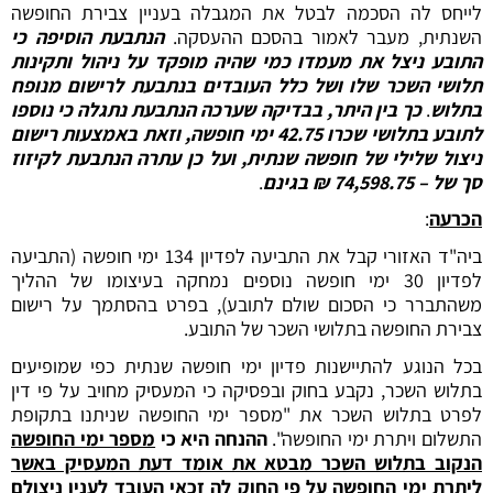
לייחס לה הסכמה לבטל את המגבלה בעניין צבירת החופשה
השנתית, מעבר לאמור בהסכם ההעסקה.
הנתבעת הוסיפה כי
התובע ניצל את מעמדו כמי שהיה מופקד על ניהול ותקינות
תלושי השכר שלו ושל כלל העובדים בנתבעת לרישום מנופח
בתלוש
.
כך בין היתר, בבדיקה שערכה הנתבעת נתגלה כי נוספו
לתובע בתלושי שכרו 42.75 ימי חופשה, וזאת באמצעות רישום
ניצול שלילי של חופשה שנתית, ועל כן עתרה הנתבעת לקיזוז
סך של – 74,598.75 ₪ בגינם
.
הכרעה
:
ביה"ד האזורי קבל את התביעה לפדיון 134 ימי חופשה (התביעה
לפדיון 30 ימי חופשה נוספים נמחקה בעיצומו של ההליך
משהתברר כי הסכום שולם לתובע), בפרט בהסתמך על רישום
צבירת החופשה בתלושי השכר של התובע.
בכל הנוגע להתיישנות פדיון ימי חופשה שנתית כפי שמופיעים
בתלוש השכר, נקבע בחוק ובפסיקה כי המעסיק מחויב על פי דין
לפרט בתלוש השכר את "מספר ימי החופשה שניתנו בתקופת
התשלום ויתרת ימי החופשה".
ההנחה היא כי
מספר ימי החופשה
הנקוב בתלוש השכר מבטא את אומד דעת המעסיק באשר
ליתרת ימי החופשה על פי החוק לה זכאי העובד לענין ניצולם