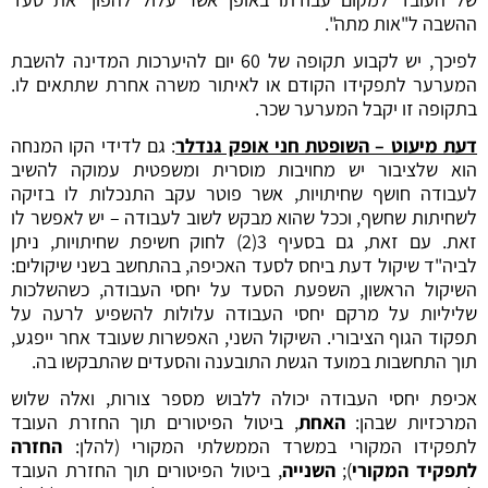
ההשבה ל"אות מתה".
לפיכך, יש לקבוע תקופה של 60 יום להיערכות המדינה להשבת
המערער לתפקידו הקודם או לאיתור משרה אחרת שתתאים לו.
בתקופה זו יקבל המערער שכר.
דעת מיעוט – השופטת חני אופק גנדלר
: גם לדידי הקו המנחה
הוא שלציבור יש מחויבות מוסרית ומשפטית עמוקה להשיב
לעבודה חושף שחיתויות, אשר פוטר עקב התנכלות לו בזיקה
לשחיתות שחשף, וככל שהוא מבקש לשוב לעבודה – יש לאפשר לו
זאת. עם זאת, גם בסעיף 3(2) לחוק חשיפת שחיתויות, ניתן
לביה"ד שיקול דעת ביחס לסעד האכיפה, בהתחשב בשני שיקולים:
השיקול הראשון, השפעת הסעד על יחסי העבודה, כשהשלכות
שליליות על מרקם יחסי העבודה עלולות להשפיע לרעה על
תפקוד הגוף הציבורי. השיקול השני, האפשרות שעובד אחר ייפגע,
תוך התחשבות במועד הגשת התובענה והסעדים שהתבקשו בה.
אכיפת יחסי העבודה יכולה ללבוש מספר צורות, ואלה שלוש
המרכזיות שבהן:
האחת
, ביטול הפיטורים תוך החזרת העובד
לתפקידו המקורי במשרד הממשלתי המקורי (להלן:
החזרה
לתפקיד
המקורי
);
השנייה
, ביטול הפיטורים תוך החזרת העובד