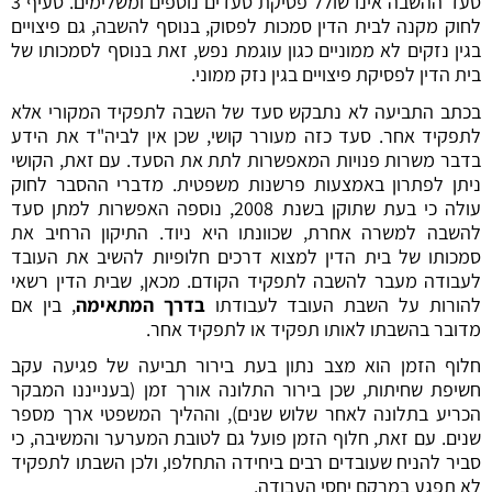
סעד ההשבה אינו שולל פסיקת סעדים נוספים ומשלימים.
סעיף 3
לחוק מקנה לבית הדין סמכות לפסוק, בנוסף להשבה, גם פיצויים
בגין נזקים לא ממוניים כגון עוגמת נפש, זאת בנוסף לסמכותו של
בית הדין לפסיקת פיצויים בגין נזק ממוני.
בכתב התביעה לא נתבקש סעד של השבה לתפקיד המקורי אלא
לתפקיד אחר. סעד כזה מעורר קושי, שכן אין לביה"ד את הידע
בדבר משרות פנויות המאפשרות לתת את הסעד. עם זאת, הקושי
ניתן לפתרון באמצעות פרשנות משפטית. מדברי ההסבר לחוק
עולה כי בעת שתוקן בשנת 2008, נוספה האפשרות למתן סעד
להשבה למשרה אחרת, שכוונתו היא ניוד. התיקון הרחיב את
סמכותו של בית הדין למצוא דרכים חלופיות להשיב את העובד
לעבודה מעבר להשבה לתפקיד הקודם. מכאן, שבית הדין רשאי
להורות על השבת העובד לעבודתו
בדרך המתאימה
, בין אם
מדובר בהשבתו לאותו תפקיד או לתפקיד אחר.
חלוף הזמן הוא מצב נתון בעת בירור תביעה של פגיעה עקב
חשיפת שחיתות, שכן בירור התלונה אורך זמן (בענייננו המבקר
הכריע בתלונה לאחר שלוש שנים), וההליך המשפטי ארך מספר
שנים. עם זאת, חלוף הזמן פועל גם לטובת המערער והמשיבה, כי
סביר להניח שעובדים רבים ביחידה התחלפו, ולכן השבתו לתפקיד
לא תפגע במרקם יחסי העבודה.