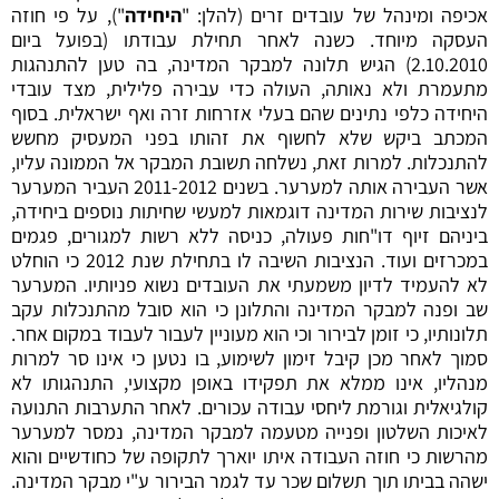
אכיפה ומינהל של עובדים זרים (להלן: "
היחידה
"), על פי חוזה
העסקה מיוחד. כשנה לאחר תחילת עבודתו (בפועל ביום
2.10.2010) הגיש תלונה למבקר המדינה, בה טען להתנהגות
מתעמרת ולא נאותה, העולה כדי עבירה פלילית, מצד עובדי
היחידה כלפי נתינים שהם בעלי אזרחות זרה ואף ישראלית. בסוף
המכתב ביקש שלא לחשוף את זהותו בפני המעסיק מחשש
להתנכלות. למרות זאת, נשלחה תשובת המבקר אל הממונה עליו,
אשר העבירה אותה למערער. בשנים 2011-2012 העביר המערער
לנציבות שירות המדינה דוגמאות למעשי שחיתות נוספים ביחידה,
ביניהם זיוף דו"חות פעולה, כניסה ללא רשות למגורים, פגמים
במכרזים ועוד. הנציבות השיבה לו בתחילת שנת 2012 כי הוחלט
לא להעמיד לדיון משמעתי את העובדים נשוא פניותיו. המערער
שב ופנה למבקר המדינה והתלונן כי הוא סובל מהתנכלות עקב
תלונותיו, כי זומן לבירור וכי הוא מעוניין לעבור לעבוד במקום אחר.
סמוך לאחר מכן קיבל זימון לשימוע, בו נטען כי אינו סר למרות
מנהליו, אינו ממלא את תפקידו באופן מקצועי, התנהגותו לא
קולגיאלית וגורמת ליחסי עבודה עכורים. לאחר התערבות התנועה
לאיכות השלטון ופנייה מטעמה למבקר המדינה, נמסר למערער
מהרשות כי חוזה העבודה איתו יוארך לתקופה של כחודשיים והוא
ישהה בביתו תוך תשלום שכר עד לגמר הבירור ע"י מבקר המדינה.