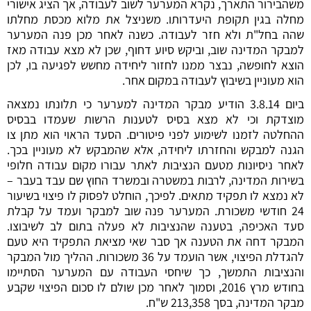
משהבירור התארך, נקרא המערער לשוב לעבודה, אך הציג אישורי
מחלה בגין תקופת היעדרותו. משניצל את מלוא מכסת מחלתו
שהה בחל"ת ולא חזר לעבודה. כשנה לאחר מכן פנה המערער
למבקר המדינה שוב, וביקש סיוע דחוף, שכן לא מצא עבודה מאז
הוצא לחופשה, נבצר ממנו לחזור ליחידה מחשש לפגיעה בו, לכן
הוא מעוניין בשיבוץ לעבודה במקום אחר.
ביום 3.8.14 הודיע מבקר המדינה למערער כי תלונתו נמצאה
מוצדקת וכי לא מצא בסיס לטענות הרשות שעמדו בבסיס
ההחלטה לזמנו לשימוע לפני פיטורים. הסעד הראוי הוא מתן צו
הגנה למבקש והחזרתו ליחידה, אלא שהמבקש לא מעוניין בכך.
לאחר ניסיונות מטעם הנציבות לאתר עבורו מקום עבודה חלופי
בשירות המדינה, לרבות במשטרה ובמשרד החוץ שם עבד בעבר –
לא נמצא לו תפקיד מתאים. לפיכך, הוחלט לפסוק לו פיצוי בשיעור
24 חודשי משכורת. המערער פנה שוב למבקר ועמד על קבלת
סעד האכיפה, בטענה שהנציבות לא פעלה בתום לב לשיבוצו.
המבקר דחה את הטענה אך סבר שאי מציאת התפקיד היא טעם
להגדלת הפיצוי, אשר הועמד על 36 משכורות. ההליך מול המבקר
והנציבות התמשך, כך שיחסי העבודה עם המערער הסתיימו
בחודש מרץ 2016, וסמוך לאחר מכן שולם לו סכום הפיצוי שקבע
מבקר המדינה, בסך 213,358 ש"ח.