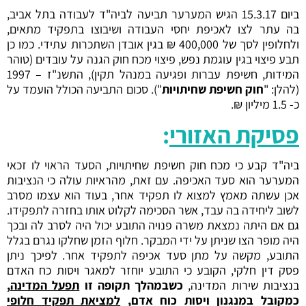
ביום 15.3.17 הגיש המערער תביעה לביה"ד לעבודה בתל אביב,
בה עתר לצו לאכיפת יחסי העבודה ושיבוצו בתפקיד מתאים,
ולחלופין לסך של 400,000 ₪ בגין אובדן השתכרות עתידי. כמו כן
תבע פיצוי בגין עוגמת נפש, פיצוי מכח חוק הגנה על עובדים (טוהר
המידות, חשיפת עברות ופגיעה במנהל תקין), התשנ"ז – 1997
(להלן: "
חוק חשיפת שחיתויות
"). סכום התביעה הכולל הועמד על
כ- 1.5 מיליון ₪.
פסיקת האזורי
:
ביה"ד קבע כי מכח חוק חשיפת שחיתויות, הסעד הראוי לו זכאי
המערער הוא סעד האכיפה. עם זאת, מהראיות עולה כי הנציבות
אכן עשתה מאמץ למצוא לו תפקיד אחר, בעוד הוא עצמו מסרב
לשוב ליחידה בה עבד, אשר הסכימה לקלוט אותו בחזרה לתפקידו.
גם אם היתה נמצאת משרה פנויה התובע יכול היה לסרב לה ובכך
היה מופר הצו שניתן על ידי המבקר. חלוף הזמן שחלקו נגרם בגלל
התובע, מקשה על מתן סעד אכיפה לתפקיד אחר. לפיכך ניתן
פסק דין חלקי, הקובע כי התובע יוחזר למאגר ויסות כח האדם
בנציבות שירות המדינה,
כשבמהלך תקופה זו
תפעל המדינה
,
כמקובל במנגנון ויסות כוח אדם,
למציאת תפקיד חלופי