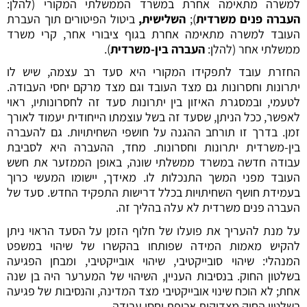
למשרה מתאימה אחרת במשרד הממשלתי המקורי (להלן:
העברה פנים משרדית
);
השלישית,
ביטול הפיטורים תוך העברת
העובד למשרה מתאימה אחרת בגוף ציבורי אחר, קרי משרד
ממשלתי אחר (להלן:
העברה בין-משרדית
).
החזרת עובד לתפקידו המקורי היא סעד רב עצמה, שיש לו
יתרונות וחסרונות גם מצד העובד וגם מצד מרקם יחסי העבודה.
לטעמי, ובמסגרת האיזון בין יתרונות סעד זה לחסרונותיו, ראוי
לאפשר, ככל הניתן, שסעד זה בשל עוצמתו הייחודית יעמוד לאורך
זמן. בדרך זו תורחב ההגנה על חושפי השחיתויות. גם להעברה
בין-משרדית יתרונות וחסרונות. מחד, ההעברה היא לסביבת
עבודה חדשה במשרד ממשלתי שונה, באופן הממזער את חשש
העובד מפני המשך התנכלות לו. מאידך, יישומו המעשי כרוך
בעמידת חושף השחיתויות בכלל דרישות התפקיד החדש. סעד של
העברה פנים משרדית לא עלה בהליך זה.
על מנת להעריך את פועלו של חלוף הזמן על הסעד הראוי ניתן
להקיש מאמות המידה שפותחו בהקשרו של שיהוי במשפט
המנהלי: שיהוי סובייקטיבי, שיהוי אובייקטיבי, ומבחן הפגיעה
בשלטון החוק. בנסיבות העניין, השיהוי של המערער היה בן שנה
אחת; לא הוכח שינוי אובייקטיבי מצד המדינה, והנסיבות של פגיעה
בשלטון החוק מצדיקות אכיפת יחסי עבודה.