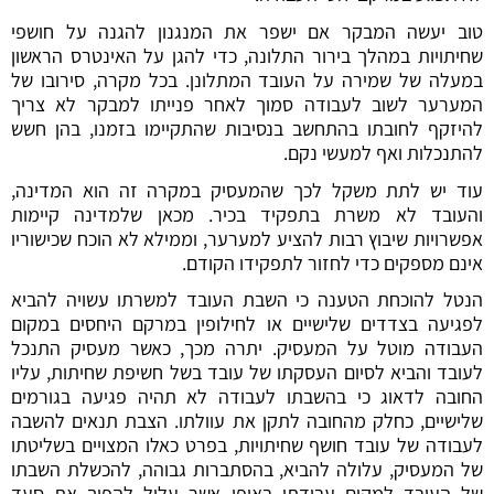
טוב יעשה המבקר אם ישפר את המנגנון להגנה על חושפי
שחיתויות במהלך בירור התלונה, כדי להגן על האינטרס הראשון
במעלה של שמירה על העובד המתלונן. בכל מקרה, סירובו של
המערער לשוב לעבודה סמוך לאחר פנייתו למבקר לא צריך
להיזקף לחובתו בהתחשב בנסיבות שהתקיימו בזמנו, בהן חשש
להתנכלות ואף למעשי נקם.
עוד יש לתת משקל לכך שהמעסיק במקרה זה הוא המדינה,
והעובד לא משרת בתפקיד בכיר. מכאן שלמדינה קיימות
אפשרויות שיבוץ רבות להציע למערער, וממילא לא הוכח שכישוריו
אינם מספקים כדי לחזור לתפקידו הקודם.
הנטל להוכחת הטענה כי השבת העובד למשרתו עשויה להביא
לפגיעה בצדדים שלישיים או לחילופין במרקם היחסים במקום
העבודה מוטל על המעסיק. יתרה מכך, כאשר מעסיק התנכל
לעובד והביא לסיום העסקתו של עובד בשל חשיפת שחיתות, עליו
החובה לדאוג כי בהשבתו לעבודה לא תהיה פגיעה בגורמים
שלישיים, כחלק מהחובה לתקן את עוולתו. הצבת תנאים להשבה
לעבודה של עובד חושף שחיתויות, בפרט כאלו המצויים בשליטתו
של המעסיק, עלולה להביא, בהסתברות גבוהה, להכשלת השבתו
של העובד למקום עבודתו באופן אשר עלול להפוך את סעד