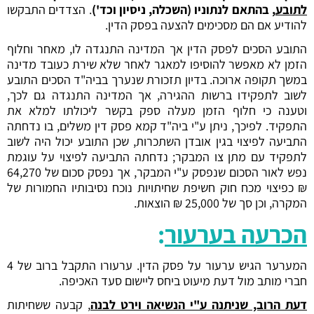
לתובע
, בהתאם לנתוניו (השכלה, ניסיון וכד')
. הצדדים התבקשו
להודיע אם הם מסכימים להצעה בפסק הדין.
התובע הסכים לפסק הדין אך המדינה התנגדה לו, מאחר וחלוף
הזמן לא מאפשר להוסיפו למאגר לאחר שלא שירת כעובד מדינה
במשך תקופה ארוכה. בדיון תזכורת שנערך בביה"ד הסכים התובע
לשוב לתפקידו ברשות ההגירה, אך המדינה התנגדה גם לכך,
וטענה כי חלוף הזמן מעלה ספק בקשר ליכולתו למלא את
התפקיד. לפיכך, ניתן ע"י ביה"ד קמא פסק דין משלים, בו נדחתה
התביעה לפיצוי בגין אובדן השתכרות, שכן התובע יכול היה לשוב
לתפקיד עם מתן צו המבקר; נדחתה התביעה לפיצוי על עוגמת
נפש לאור הסכום שנפסק ע"י המבקר, אך נפסק סכום של 64,270
₪ כפיצוי מכח חוק חשיפת שחיתויות נוכח נסיבותיו החמורות של
המקרה, וכן סך של 25,000 ₪ הוצאות.
הכרעה בערעור
:
המערער הגיש ערעור על פסק הדין. ערעורו התקבל ברוב של 4
חברי מותב מול דעת מיעוט ביחס ליישום סעד האכיפה.
דעת הרוב, שניתנה ע"י הנשיאה וירט לבנה
, קבעה ששחיתות