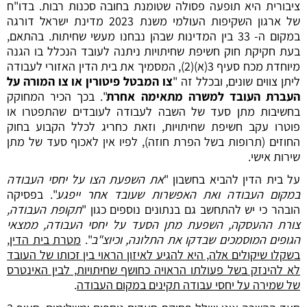
ציבורית היא תופעה פסולה שטומנת בחובה סכנות רבות. בדו"ח
של ארגון השקיפות העולמי משנת 2023 מדינת ישראל דורגה
במקום ה- 33 בין המדינות שבהן נבחנו מעשי שחיתות. בהתאם,
בעת חקיקת חוק חשיפת שחיתויות ניתנה לעובד הנכלל בו הגנה
מיוחדת מכח
סעיף 3(א)(2)
, המסמיך את בית הדין האזורי לעבודה
ליתן צווים שונים, ובכלל זה "
צו המבטל פיטורין או צו המורה על
העברת העובד למשרה מתאימה אחרת
". בכך הכיר המחוקק
בחשיבות מתן סעד של השבה לעבודה לעובדים שהתפטרו או
פוטרו עקב חשיפת שחיתויות, וזאת כחריג לכלל הקבוע בחוק
החוזים (תרופות בשל הפרת חוזה), לפיו אין לאכוף סעד של מתן
שירות אישי.
על בית הדין להביא בחשבון "
את השפעת הצו על יחסי העבודה
במקום העבודה ואת האפשרות שעובד אחר ייפגע
". בפסיקה
הובהר כי יש להתחשב גם בנתונים נוספים כגון "
תקופת העבודה,
צורת ההעסקה, השפעת מתן הסעד על יחסי העבודה, ממצאי
הגופים המוסמכים שבדקו את התלונה, וכיוצ"ב
".
מטרת בית הדין,
בשקלו שיקולים אלה, היא להגיע לאיזון הראוי בין זכותו של העובד
לא להינזק בשל פעולתו הראויה כחושף שחיתויות, לבין האינטרס
של שמירה על יחסי עבודה תקינים במקום העבודה
.