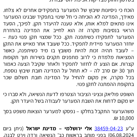
הוכח כי ניסיונות שיבוץ של המערער בתפקידים אחרים לא צלחו.
מאידך, המדינה לא הוכיחה כי חל שינוי בתפקיד שבגינו המערער
אינו מתאים למלא אותו, אלא טענה להיעדר תקן. לפיכך, הסעד
הראוי בנסיבות מקרה זה הוא לחייב את המדינה בהחזרת
המערער לתפקידו כשיתפנה תקן. ככל שמצוי תקן פנוי כעת –
יוחזר המערער מיידית לתפקיד. ככל שעובד אחר מאייש את התקן
– לעובד תהיה זכות להיות משובץ בו מיד כשיתפנה, כאשר
המציאות מלמדת כי לרוב מתפנים תקנים בשירות תוך תקופות
קצרות. אם הוצע לו לחזור לתפקיד ולאחר שקיבל הצעה כאמור
תוך 30 יום סרב לה – לא תחול על המדינה חובת שיבוץ נוספת.
בכל מקרה, אין מקום להחיל על המדינה חובת תשלום שכר
בתקופת ההמתנה לתקן פנוי.
השופט פוליאק ונציגי הציבור הצטרפו לדעת הנשיאה, ולא סברו כי
יש מקום לדחות את השבת המערער לעבודה בשל היעדר תקן.
משהערעור התקבל בחלקו – נפסקו למערער הוצאות משפט בסך
10,000 ₪.
ע"ע
38459-04-23
אלי ירושלמי – מדינת ישראל
(ניתן ביום
06.08.2024) בפני מותב בראשות כב' הנשיאה ורדה וירט לבנה,