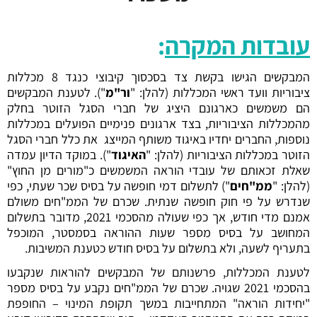
עובדות המקרה
:
המבקשים הגישו בקשת צד בסכסוך קיבוצי כנגד 8 מכללות
ציבוריות וועד ראשי המכללות (להלן: "
ור"מ
"). לטענת המבקשים
הם משמשים כארגונם היציג של חברי הסגל הזוטר בחלק
מהמכללות הציבוריות, בצד ארגונים פנימיים הפועלים במכללות
נוספות, החברים יחדיו באיגוד משותף המייצג את כלל חברי הסגל
הזוטר במכללות הציבוריות (להלן: "
האיגוד
"). במוקד הדיון עמדה
שאלת זכאותם של עובדי הוראה המשמשים כ"מורים מן החוץ"
(להלן: "
ממ"חים
") לתשלום דמי חופשה על בסיס שכר שעתי, כפי
שנדרש על פי חוק חופשה שנתית. שכרם של הממ"חים משולם
אמנם מדי חודש, אך כפי שעולה מהסכמי 2021, מדובר בתשלום
המחושב על בסיס מספר שעות ההוראה בסמסטר, המוכפל
בתעריף לשעה, ולא בתשלום על בסיס חודש כטענת המשיבות.
לטענת המכללות, פרשנותם של המבקשים להוראות שנקבעו
בהסכמי 2021 שגויה. שכרם של הממ"חים נקבע על בסיס מספר
"יחידות הוראה" המתחייבות במשך תקופת המינוי – החופפת