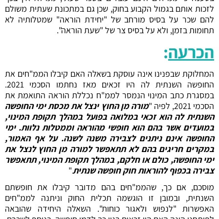
לזכות אותם בגמול הקבוע בחוק, שכן גם במתכונת שעתית משולם
להם שכר על בסיס מורחב של "יחידת הוראה" שמטלותיה לא
תחומות בזמן, ולא על בסיס צר של "שעת הוראה".
הכרעה
:
המחלוקת שבפנינו אינה עוסקת בשאלה האם קיבלו הממ"חים את
החופשה השנתית לה היו זכאים מאז נחתמו הסכמי 2021.
במסגרת כתב המינוי הנמסר לממ"ח נכללת הוראה התואמת את
הסכמי 2021, לפיה "
מורה מן החוץ ינצל את מכסת ימי החופשה
השנתית לה הוא זכאי במלואה בפועל במהלך תקופת המינוי,
במועדים אשר בהם הוא חופשי מהוראה וממטלות נלוות. ימי
החופשה אינם ניתנים לצבירה משנה לשנה. על אף האמור,
במקרים חריגים בהם לא תתאפשר למורה מן החוץ לנצל את
ימי החופשה, כולם או חלקם, במהלך תקופת המינוי, תתאפשר
צבירה בכפוף להוראות
חוק חופשה שנתית
."
מוסכם, אם כך, שהממ"חים בהם מדובר קיבלו את חופשתם
השנתית, ובמובן זו הוגשמה תכלית החוק וניתנה לממ"חים
האפשרות "לנפוש ולאגור כוחות". השאלה היחידה שהובאה