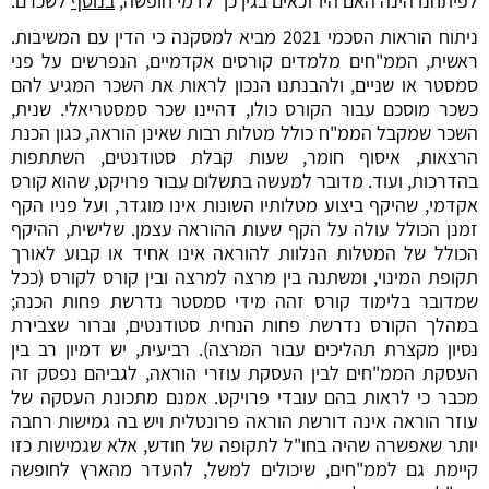
לפיתחנו הינה האם היו זכאים בגין כך לדמי חופשה,
בנוסף
לשכרם.
ניתוח הוראות הסכמי 2021 מביא למסקנה כי הדין עם המשיבות.
ראשית, הממ"חים מלמדים קורסים אקדמיים, הנפרשים על פני
סמסטר או שניים, ולהבנתנו הנכון לראות את השכר המגיע להם
כשכר מוסכם עבור הקורס כולו, דהיינו שכר סמסטריאלי. שנית,
השכר שמקבל הממ"ח כולל מטלות רבות שאינן הוראה, כגון הכנת
הרצאות, איסוף חומר, שעות קבלת סטודנטים, השתתפות
בהדרכות, ועוד. מדובר למעשה בתשלום עבור פרויקט, שהוא קורס
אקדמי, שהיקף ביצוע מטלותיו השונות אינו מוגדר, ועל פניו הקף
זמנן הכולל עולה על הקף שעות ההוראה עצמן. שלישית, ההיקף
הכולל של המטלות הנלוות להוראה אינו אחיד או קבוע לאורך
תקופת המינוי, ומשתנה בין מרצה למרצה ובין קורס לקורס (ככל
שמדובר בלימוד קורס זהה מידי סמסטר נדרשת פחות הכנה;
במהלך הקורס נדרשת פחות הנחית סטודנטים, וברור שצבירת
נסיון מקצרת תהליכים עבור המרצה). רביעית, יש דמיון רב בין
העסקת הממ"חים לבין העסקת עוזרי הוראה, לגביהם נפסק זה
מכבר כי לראות בהם עובדי פרויקט. אמנם מתכונת העסקה של
עוזר הוראה אינה דורשת הוראה פרונטלית ויש בה גמישות רחבה
יותר שאפשרה שהיה בחו"ל לתקופה של חודש, אלא שגמישות כזו
קיימת גם לממ"חים, שיכולים למשל, להעדר מהארץ לחופשה