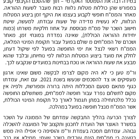
במידה רבה את הסמסטר האקדמי – תוך שההסכם הקיבוצי קובע
במפורש שהן כוללות מטלות נלוות רבות מעבר לשעות ההוראה.
מאחר והממ"ח חופשי לקבוע בעצמו את היקף זמן ביצוע המטלות
הנלוות, לא נעשית מדידה של שעות עבודתו. למעשה, שיטת
חישוב השכר של ממ"ח מבוססת על אחוז חלקיות משרתו (כמות
יחידות ההוראה הכוללת), שאינה נמדדת במונחי זמן. מאחר
ושכרם של הממ"חים מ שולם בפועל עבור תקופת המינוי המלאה,
הממ"ח רשאי לנצל את ימי החופשה בפועל לפי שיקול דעתו,
לחלק את מועד ביצוע המטלות הנלוות לפי נוחיותו, ובלבד שהוא
מבצע את שעות ההוראה או נוכח בבחינות במועדים שנקבעו לכך.
ור"מ טען כי לא היה מקום לצרפו לבקשה משום שאינו ארגון
מעסיקים או צד להסכמים שנעשו בשנת 2021. עם זאת, עמדתו
כגוף מתאם מטעם המכללות היתה ברורה ומפורשת, ולפיה אין
מקום לתשלום נפרד עבור חופשה לממ"חים, משתשלום החופשה
נכלל מלכתחילה במתן תגמול לאורך כל תקופת המינוי הכוללת,
אשר הממ"ח מנצל חופשה בפועל במהלכה.
לצורך הכרעה בהליך התבקשה עמדתם של הממונה על השכר
במשרד האוצר ושל הועדת לתכנון ותקצוב של המועצה להשכלה
גבוהה. עמדתם תמכה בעמדת ור"מ והוסיפה כי אפילו היה ממש
בטענה כי ממ"חים הינם עובדים בשכר שעתי, ממילא אין בכך