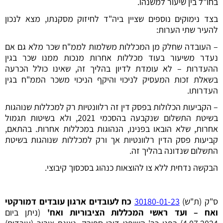
בחו"ל בין שיעור למשנהו.
בצד נימוקים נוספים שציין ביה"ד לחיזוק מסקנתו, מצא לנכון
להעיר שתי הערות:
– העובדה שחלק מן המכללות משלמות לממ"ח שכר מלא גם אם
נעדר משיעור בעוד מכללות אחרות מנכות ממנו שכר בגין
ההעדרות – לא עומדת לדיון בהליך זה, שאינו כולל הכרעה
בשאלת זכות המעסיק לניכוי והיקף הניכוי משכר הממ"ח בגין
העדרותו.
– הקביעות הכלולות בפסק דין זה רלוונטיות רק למכללות שנוהגות
בשיטת התשלום שנקבעה בהסכמי 2021, ולא בשיטות תגמול
אחרות, שלא הובאו בפנינו, הנהוגות במכללות אחרות. בהתאם,
קביעות פסק הדין רלוונטיות אך ורק למכללות שנוהגות בשיטת
התשלום שנדונה בהליך זה.
הבקשה נדחית ללא צו להוצאות כנהוג בסכסוך קיבוצי.
ס"ק (ת"ש)
30180-01-23
כח לעובדים ארגון עובדים דמורקטי
ואח – ועד ראשי המכללות הציבוריות ואח'
(ניתן ביום