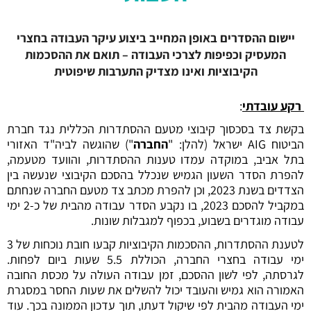
יישום ההסדרים באופן המחייב ביצוע עיקר העבודה בחצרי
המעסיק וכפיפות לצרכי העבודה – תואם את ההסכמות
הקיבוציות ואינו מצדיק התערבות שיפוטית
רקע עובדתי
:
בקשת צד בסכסוך קיבוצי מטעם ההסתדרות הכללית נגד חברת
הביטוח AIG ישראל (להלן: "
החברה
") שהוגשה לביה"ד האזורי
בתל אביב, במוקדה עמדו טענות ההסתדרות, והוועד מטעמה,
להפרת הסדר השעון הגמיש שנכלל בהסכם הקיבוצי שנעשה בין
הצדדים בשנת 2023, וכן להפרת מכתב צד מטעם החברה שנחתם
במקביל להסכם 2023, בו נקבע הסדר עבודה מהבית של כ-2 ימי
עבודה מוגדרים בשבוע, בכפוף למגבלות שונות.
לטענת ההסתדרות, ההסכמות הקיבוציות קבעו חובת נוכחות של 3
ימי עבודה בחצרי החברה, הכוללת 5.5 שעות ביום לפחות.
לגרסתה, לפי לשון ההסכם, זמן עבודה העולה על מכסת החובה
האמורה הוא גמיש והעובד יכול להשלים את שעות החסר במסגרת
ימי העבודה מהבית לפי שיקול דעתו, תוך עדכון הממונה בכך. עוד