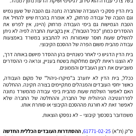
בשל צרכי עבודה הוא סירוב לגיטימי ושיקול הדעת נתון למנהל.
בית הדין פסק כי העובדה שהחברה נתנה גם הטבה של שעון גמיש
וגם הטבה של עבודה מרחוק, לא אומרת בהכרח שיש להחיל את
הטבת הגמישות גם בימי העבודה מרחוק (היינו, אין לפרש את
ההסדרים כמתן "כפל הטבות"). אין בקביעת החברה לפיה לא ניתן
להשלים שעות חוסר שאמורות היו להתבצע במשרד באמצעות
עבודה מהבית משום הפרה של ההסכם הקיבוצי.
בית הדין הדגיש כי לאחר כשנתיים בהן ההסדר מיושם באותה דרך,
לא הוצגו ראיות לקיום מחלוקות בשטח בעניין, ונראה כי ההסדרים
משביעים את רצון העובדים והממונים.
ככלל, בית הדין לא יתערב ב"מיקרו-ניהול" של מקום העבודה,
כאשר יחסי העובדים והמנהלים מתקיימים בצורה תקינה. ההחלטה
האם לאפשר השלמת שעות מהבית בימי עבודה מהמשרד נתונה
לפררוגטיבה הניהולית של החברה, וההחלטה של החברה שלא
לאפשר זאת לא חורגת מההסכם הקיבוצי או סותרת אותו.
משמדובר בסכסוך קיבוצי – לא נפסקו הוצאות.
ס"ק (ת"א)
61771-02-25
,
ההסתדרות העובדים הכללית החדשה