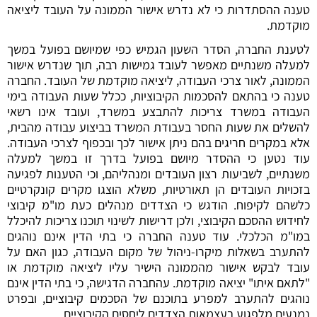
טענה ההסתדרות כי לא נדרש אישור הממונה על העובד ליציאה
מוקדמת.
לטענת החברה, הסדר השעון הגמיש כפי שמיושם בפועל במשך
למעלה משנתיים מאפשר לעובד גמישות רבה, תוך שנדרש אישור
הממונה, לאור צרכי העבודה, ליציאה מוקדמת של העובד. החברה
טענה כי בהתאם להסכמות הקיבוציות, ככלל שעות העבודה בימי
העבודה במשרד צריכות להתבצע במשרד, ועובד אינו רשאי
להשלים את שעות החסר בעבודת המשרד בביצוע עבודה מהבית,
אלא במקרים חריגים בהם ניתן אישור לכך ובכפוף לצרכי העבודה.
עוד נטען כי ההסדר מיושם בפועל בדרך זו במשך למעלה
משנתיים, לשביעות רצון העובדים ומנהליהם, וכי הטענות לפגיעה
בזכויות העובדים הן תאורטיות, משלא הוצגו מקרים קונקרטיים
כלשהם לקיפוח. הודגש כי הצדדים מנהלים כעת מו"מ קיבוצי
לחידוש ההסכם הקיבוצי, ולכן דרישות לשינוי תוכנו צריכות להיכלל
במו"מ הכלכלי. עוד טענה החברה כי בתי הדין אינם נוהגים
להתערב בשאלות מיקרו-ניהול של מקום העבודה, כגון האם על
עובד לבקש אישור מהממונה הישיר עליו ליציאה מוקדמת או
"לתאם איתו" יציאה מוקדמת. עהחברה הדגישה, כי בתי הדין אינם
נוהגים להתערב למפרע בתוכנם של הסכמים קיבוציים, ובפרט
נמנעים מלפגוע בעצמאות הצדדים ליחסים הקיבוציים.