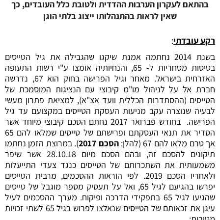
בהתאם לעקרון הערבות ההדדית ולטובת כלל העובדים, כך
שאין לראות בהתנהלותו ייצוג בלתי הוגן
רקע עובדתי
:
בשנת 2014 נחתמה אמנת שיקגו שהגבילה את גיל הטייסים
בטיסות מסחריות ל- 65, והנחיותיה אומצו ע"י רשות התעופה
האזרחית בישראל. מאחר וגיל הפרישה בחוק הוא 67, נדרשה
חברת אל על לניהול מו"מ קיבוצי עם הנציגות המוסמכת של
הטייסים (ההסתדרות הכללית וועד אצ"א), למציאת פתרון מעשי
לבעיה שנוצרה עקב מניעות העסקת הטייסים במקצועם עד גיל
הפרישה. בחודש פברואר 2017 נחתם הסכם קיבוצי מיוחד אשר
הסדיר את תנאי העסקתם ופרישתם של טייסים שמלאו להם 65
אך טרם מלאו להם 67 (להלן:
הסכם 2017
). במרוצת הזמן נחתמו
תיקונים להסכם זה, ובהם הסכם מיום 28.10.18 אשר שיפר
משמעותית את השתכרותם של הטייסים כנגד צעדי התייעלות
ולאחריו הסכם 2019. לפי הוראות ההסכמים, מרבית הטייסים
יפרשו בהגיעם לגיל 65, ואל על תעסיק מספר מוגבל של טייסים
שהגיעו לגיל 65 בתפקידי הדרכה ופיקוח. מערך ההסכמים לעיל
עיגן את זכאותם של הטייסים שנאלצו לפרוש בגיל 65 לשתי זכויות
מטיבות: