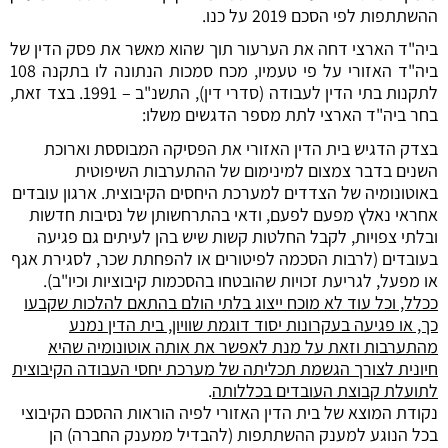
ההשתתפות לפי הסכם 2019 על כנו.
ביה"ד הארצי דחה את הערעור תוך שהוא מאשר את פסק הדין של
ביה"ד האזורי על פי טעמיו, מכח סמכות הנתונה לו בתקנה 108
לתקנות בתי הדין לעבודה (סדרי דין), התשנ"ב – 1991. בצד זאת,
בחר ביה"ד הארצי לתת מספר הדגשים משלו:
בצדק הדגיש בית הדין האזורי את הפסיקה המבוססת וארוכת
השנים בדבר צמצום למינימום של ההתערבות השיפוטית
באוטונומיה של הצדדים למערכת היחסים הקיבוצית. ארגון עובדים
אחראי נאלץ מפעם לפעם, ודאי בהתרחשותן של נסיבות חדשות
ובלתי צפויות, לקבל החלטות קשות שיש בהן לעיתים גם פגיעה
בעובדים (לרבות הסכמה לפיטורים או להפחתת שכר, לסגירת אגף
או מפעל, לגריעת זכויות שהובטחו בהסכמות קיבוציות וכיו"ב).
ככלל, וכל עוד לא מוכח ייצוג בלתי הולם בהתאם להלכות שקבעו
כך, או פגיעה בעקרונות יסוד דוגמת שוויון, בית הדין נמנע
מהתערבות וזאת על מנת לאפשר את אותה אוטונומיה שהיא
חיונית לצורך הגשמת תכליתה של מערכת יחסי העבודה הקיבוצית
לתועלת קבוצת העובדים בכללותה
.
נקודת המוצא של בית הדין האזורי לפיה הוראות ההסכם הקיבוצי
בכל הנוגע למענק ההשתתפות (להבדיל ממענק החברה) הן