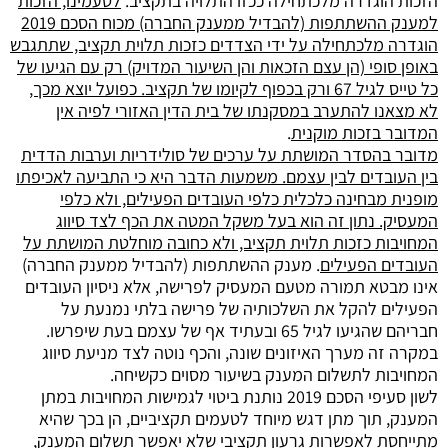
הזכות הוגדרה מלכתחילה ככזו התלויה בתקציב.
לטעמינו, הזכות
למענק ההשתתפות (להבדיל ממענק החברה) מכוח הסכם 2019
הוגדרה מלכתחילה על ידי הצדדים כזכות תלוית תקציב, שתתגבש
באופן סופי (הן עצם הזכאות והן השיעור המדויק) רק עם הגיעו של
כל טייס לגיל 67 ורק בכפוף לקיומו של תקציב. כפועל יוצא מכך,
לא מצאנו להתערב במסקנתו של בית הדין האזורי לפיה אין
המדובר בזכות מוקנית
.
מדובר בהסדר המושתת על ערכים של סולידריות וערבות הדדית
בין העובדים לבין עצמם. משמעות הדבר היא כי התביעה לאכיפתו
מופנית מבחינה כלכלית כלפי העובדים הפעילים, ולא כלפי
המעסיק. נתון זה הוא בעל משקל המטה את הכף לצד סיווג
המחויבות כזכות תלוית תקציב, ולא כחובה מוחלטת המושתת על
העובדים הפעילים
. מענק ההשתתפות (להבדיל ממענק החברה)
אינו מבטא תמורה מטעם המעסיק לפרישה, אלא ניסיון העובדים
הפעילים להקל את השלכותיה של פרישה בלתי נמנעת על
חבריהם שהגיעו לגיל 65 ובעתיד אף של עצמם בעת שיפרשו.
במקרה זה מערך האיזונים שונה, והכף נוטה לצד מניעת סיווג
המחויבות לתשלום המענק בשיעור מסוים כקשיחה.
לשון סעיפי הסכם 2019 נותנת ביטוי לגמישות המחויבות במתן
המענק, תוך מתן דגש מיוחד לטעמים תקציביים, הן בכך שהיא
מתייחסת לאפשרות גרעון תקציבי שלא יאפשר תשלום המענק,