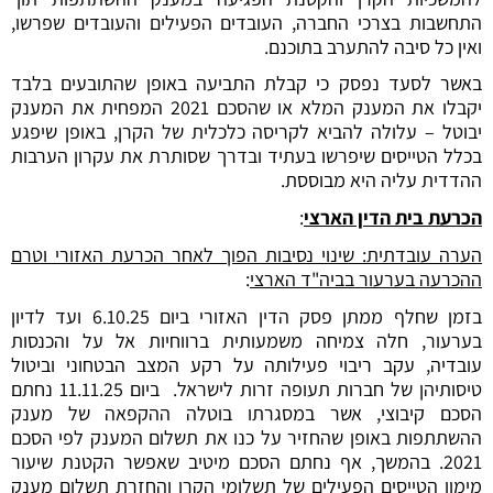
התחשבות בצרכי החברה, העובדים הפעילים והעובדים שפרשו,
ואין כל סיבה להתערב בתוכנם.
באשר לסעד נפסק כי קבלת התביעה באופן שהתובעים בלבד
יקבלו את המענק המלא או שהסכם 2021 המפחית את המענק
יבוטל – עלולה להביא לקריסה כלכלית של הקרן, באופן שיפגע
בכלל הטייסים שיפרשו בעתיד ובדרך שסותרת את עקרון הערבות
ההדדית עליה היא מבוססת.
הכרעת בית הדין הארצי
:
הערה עובדתית: שינוי נסיבות הפוך לאחר הכרעת האזורי וטרם
ההכרעה בערעור בביה"ד הארצי
:
בזמן שחלף ממתן פסק הדין האזורי ביום 6.10.25 ועד לדיון
בערעור, חלה צמיחה משמעותית ברווחיות אל על והכנסות
עובדיה, עקב ריבוי פעילותה על רקע המצב הבטחוני וביטול
טיסותיהן של חברות תעופה זרות לישראל. ביום 11.11.25 נחתם
הסכם קיבוצי, אשר במסגרתו בוטלה ההקפאה של מענק
ההשתתפות באופן שהחזיר על כנו את תשלום המענק לפי הסכם
2021. בהמשך, אף נחתם הסכם מיטיב שאפשר הקטנת שיעור
מימון הטייסים הפעילים של תשלומי הקרן והחזרת תשלום מענק