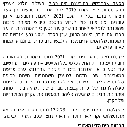
הסעד שהתבקש בתובענה היה כפול
: תשלום מלוא מענקי
ההשתתפות לפי הסכם 2019 לכל אחד מהתובעים וכן סעד
הצהרתי בדבר בטלות הסכם 2021. לטענת התובעים, ארגון
עובדים יציג אינו יכול לגרוע בהסכם קיבוצי מאוחר מזכות
שהוקנתה לגמלאי לאחר פרישתו; עוד נטען כי ההסתדרות והוועד
הפרו את חובת הייצוג ההוגן, שכן הסכם 2021 גרע מזכויותיהם
המוקנות של המערערים אשר התגבשו טרם פרישתם ונגרעו מכוחו
לאחר פרישתם.
לטענת נציגות העובדים
הסכם 2021 נחתם בסמכות ולא הופרה
חובת הייצוג ההוגן החלה כלפי כלל הטייסים – הפעילים והפורשים.
עוד נטען כי אין המדובר בזכויות מוקנות שהתגבשו טרם פרישת
המערערים, שכן הזכות למענק השתתפות הייתה כפופה
מלכתחילה לשינוי נסיבות, ואף להודעת גמר חד צדדית. הנציגות
פעלה להגנה על זכויות קבוצות עובדים שונות שהיה ביניהן מתח,
ופתרונות הביניים שהגיעה אליהם תואמים את עקרון הסולדריות
של הקרן.
להשלמת התמונה יוער, כי ביום 12.2.23 נחתם הסכם אשר הקפיא
את תשלומי הקרן לאור חוסר הוודאות שנוצר עקב הגשת התביעה.
הכרעת בית הדין האזורי
: