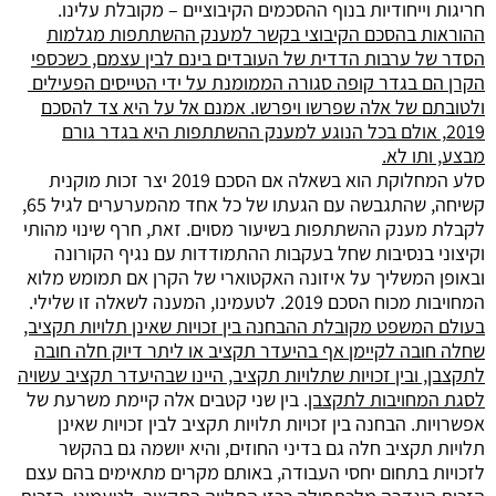
חריגות וייחודיות בנוף ההסכמים הקיבוציים – מקובלת עלינו.
ההוראות בהסכם הקיבוצי בקשר למענק ההשתתפות מגלמות
הסדר של ערבות הדדית של העובדים בינם לבין עצמם, כשכספי
הקרן הם בגדר קופה סגורה הממומנת על ידי הטייסים הפעילים
ולטובתם של אלה שפרשו ויפרשו. אמנם אל על היא צד להסכם
2019, אולם בכל הנוגע למענק ההשתתפות היא בגדר גורם
מבצע, ותו לא.
סלע המחלוקת הוא בשאלה אם הסכם 2019 יצר זכות מוקנית
קשיחה, שהתגבשה עם הגעתו של כל אחד מהמערערים לגיל 65,
לקבלת מענק ההשתתפות בשיעור מסוים. זאת, חרף שינוי מהותי
וקיצוני בנסיבות שחל בעקבות ההתמודדות עם נגיף הקורונה
ובאופן המשליך על איזונה האקטוארי של הקרן אם תמומש מלוא
המחויבות מכוח הסכם 2019. לטעמינו, המענה לשאלה זו שלילי.
בעולם המשפט מקובלת ההבחנה בין זכויות שאינן תלויות תקציב,
שחלה חובה לקיימן אף בהיעדר תקציב או ליתר דיוק חלה חובה
לתקצבן, ובין זכויות שתלויות תקציב, היינו שבהיעדר תקציב עשויה
לסגת המחויבות לתקצבן
. בין שני קטבים אלה קיימת משרעת של
אפשרויות. הבחנה בין זכויות תלויות תקציב לבין זכויות שאינן
תלויות תקציב חלה גם בדיני החוזים, והיא יושמה גם בהקשר
לזכויות בתחום יחסי העבודה, באותם מקרים מתאימים בהם עצם