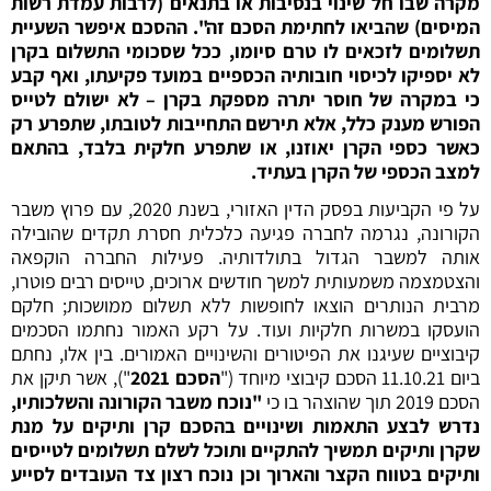
מקרה שבו חל שינוי בנסיבות או בתנאים (לרבות עמדת רשות
המיסים) שהביאו לחתימת הסכם זה". ההסכם איפשר השעיית
תשלומים לזכאים לו טרם סיומו, ככל שסכומי התשלום בקרן
לא יספיקו לכיסוי חובותיה הכספיים במועד פקיעתו, ואף קבע
כי במקרה של חוסר יתרה מספקת בקרן – לא ישולם לטייס
הפורש מענק כלל, אלא תירשם התחייבות לטובתו, שתפרע רק
כאשר כספי הקרן יאוזנו, או שתפרע חלקית בלבד, בהתאם
למצב הכספי של הקרן בעתיד.
על פי הקביעות בפסק הדין האזורי, בשנת 2020, עם פרוץ משבר
הקורונה, נגרמה לחברה פגיעה כלכלית חסרת תקדים שהובילה
אותה למשבר הגדול בתולדותיה. פעילות החברה הוקפאה
והצטמצמה משמעותית למשך חודשים ארוכים, טייסים רבים פוטרו,
מרבית הנותרים הוצאו לחופשות ללא תשלום ממושכות; חלקם
הועסקו במשרות חלקיות ועוד. על רקע האמור נחתמו הסכמים
קיבוציים שעיגנו את הפיטורים והשינויים האמורים. בין אלו, נחתם
ביום 11.10.21 הסכם קיבוצי מיוחד ("
הסכם 2021
"), אשר תיקן את
הסכם 2019 תוך שהוצהר בו כי
"נוכח משבר הקורונה והשלכותיו,
נדרש לבצע התאמות ושינויים בהסכם קרן ותיקים על מנת
שקרן ותיקים תמשיך להתקיים ותוכל לשלם תשלומים לטייסים
ותיקים בטווח הקצר והארוך וכן נוכח רצון צד העובדים לסייע