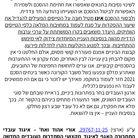
לשינוי נסיבות בתנאים שאפשרו את חתימת ההסכם ולשמירת
האפשרות לביטול ההסכם או השעייתו בהודעה חד צדדית.
ולבסוף ההסכם
אינו
מטיל חובה על הטייסים הפעילים להגדיל את
שיעור ההפקדות על מנת לעמוד במחויבות המלאה כלפי הטייסים
הוותיקים. היעדר משאבים בקרן המושתתת על ערכי ערבות
הדדית מהווה בנסיבות העניין המיוחדות צידוק לאי מימוש
ההתחייבות, ובכך למנוע היקלעות הקרן לחדלות פירעון
.
קבוצת הביניים אמנם מעוררת קושי מסוים, אולם החלטנו כי אין
מקום להבחין בין עניינה לבין האחרים, מכח עקרון אי ההתערבות
בהסכמיים קיבוציים. אנו ערים לתחושת החמיצות של התובעים,
שאתרע מזלם ונפגעו בשל משבר הקורונה כאשר בינתים הסכם
2021 חזר לעמוד בתוקפו. מאידך יש לזכור כי גם אם היו ממשיכים
לעבוד היו נפגעים כלכלית.
ארגון העובדים בחר בפתרונות ביניים, בראיית טובתם של סוגי
העובדים השונים, אשר התעוררו מתחים ביניהם בהקשר זה. בכך
מלא את תפקידו, גם אם לא כל עובד שבע רצון מחלקו.
בנסיבות העניין – אין צו להוצאות.
ע"ע (ארצי)
9767-11-25
2
‏,
אורי אהוד ואח' – איגוד עובדי
התחבורה האגף לאיגוד מקצועי הסתדרות העובדים ‏החדשה