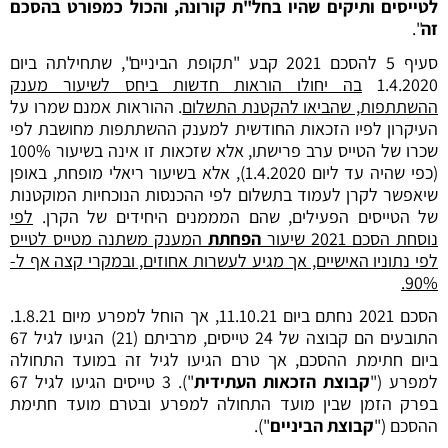
לטייסים ותיקים שהיו בחל"ת קורונה, והכול כמפורט בהסכם
זה
".
סעיף 5 להסכם 2021 קבע "תקופת הביניים", שתחילתה ביום
1.4.2020
בה יחולו הוראות חדשות ביחס לשיעור מענק
ההשתתפות, שהביאו להקטנת התשלום
. ההוראות אמנם שמרו על
העיקרון לפיו הזכאות החודשית למענק ההשתתפות מחושבת לפי
שכרו של הטייס ערב פרישתו, אלא שזכאות זו אינה בשיעור 100%
(כפי שהיה עד ליום 1.4.2020), אלא בשיעור ריאלי מופחת, באופן
שיאפשר לקרן לעמוד בתשלום לפי ההכנסות הנוכחיות המוקטנות
של הטייסים הפעילים, שהם המממנים היחידים של הקרן.
לפי
נוסחת הסכם 2021 שיעור
הפחתת
המענק משתנה מטייס לטייס
לפי נתוניו האישיים, אך מגיע לעשרות אחוזים, ובמקרי קצה אף ל-
90%.
הסכם 2021 נחתם ביום 11.10.21, אך הוחל למפרע מיום 1.8.21.
התובעים הם קבוצה של 24 טייסים, מרביתם (21) הגיעו לגיל 67
ביום חתימת ההסכם, אך טרם הגיעו לגיל זה במועד התחולה
למפרע ("
קבוצת הזכאות העתידית
"). 3 טייסים הגיעו לגיל 67
בפרק הזמן שבין מועד התחולה למפרע ובטרם מועד חתימת
ההסכם ("
קבוצת הביניים
").