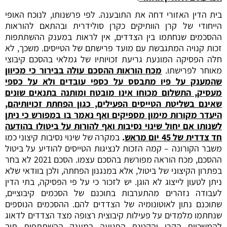
בית הדין האזורי דחה את התובענה. לפי פרשנותו, לנוכח האופי
הייחודי של קרן הוותיקים כקרן סולידרית ובהתאם להוראות
ההסכמים שנחתמו בין הצדדים, אין לראות במענק ההשתתפות
זכות קנויה המתגבשת עם מועד פרישתם של הטייסים. משכך, לא
חלה הפסיקה המונעת גריעת זכויותיו של גמלאי בהסכם קיבוצי
מאוחר לפרישתו.
מכח הוראות ההסכם עולה בבירור כי מכיוון
שהמענק על פיו מתבסס על כספי עובדים ולא על כספי
מעסיק, התשלום מכוחו אינו מובטח ומותנה בתנאים שונים
שאינם בשליטת הטייסים הפעילים, כגון הפחתת זכויותיהם,
היעדר מקורות מימון מספיקים ואף נאמר בו במפורש כי ניתן
לשנותו אם יחול שינוי נסיבות ואף להורות על ביטולו בהודעה
חד צדדית של 45 יום מראש
.
במקרה של שינוי נסיבות קיצוני כמו
משבר הקורונה – קמה הזכות לנציגות הטייסים להודיע על ביטול
ההסכם, מכח הוראה מפורשת בהסכם עצמו. הסכם 2021 לא בחר
בפתרון הקיצוני של ביטול, אלא במנגנון הפחתה, ולכן בוודאי שלא
ניתן לטעון לייצוג לא הוגן. יש לזכור כי על פי הפסיקה, בתי הדין
לעבודה נזהרים מהתערבות בתוכנם של הסכמים קיבוציים,
שתוכנם נתון לאוטונומיה של הצדדים להם. ההסכמים הנוספים
שנחתמו מלמדים על פעילות קיבוצית רצופה מצד הצדדים לדאוג
להמשכיות הקרן והקטנת הפגיעה במענק ההשתתפות תוך