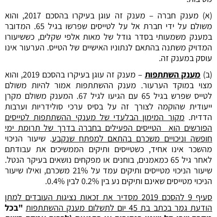
(א) מענק חברה – מענק זה עוגן בעיקרו בהסכם 2017, והוא
משולם על ידי חברת אל על לטייסים שפרשו בגיל 65. המדובר
במענק משמעותי בסדר גודל של מאות אלפי שקלים, כששיעורו
המדויק משתנה בהתאם לנתוניו האישיים של הטייס. הערעור אינו
עוסק במענק זה.
(ב)
מענק השתתפות
– מענק זה עוגן בעיקרו בהסכם 2019, והוא
מצוי במוקד הערעור. מענק ההשתתפות אמור להיות משולם
לטייס שפרש בגיל 65 עם הגיעו לגיל 67. המענק משולם מקרן
ייעודית שהוקמה לצורך זה על בסיס ערכי סולידריות וערבות
הדדית.
מקור המימון הבלעדי של מענקי ההשתתפות לטייסים
הפורשים הוא הטייסים הפעילים בחברה בדרך של תרומת ימי
חופשה וניכויים משכרם בהתאם למפתח שנקבע
. שיעור הניכוי
מהשכר אינו אחיד, כשטייסים ותיקים הממשיכים את עבודתם
לאחר גיל 65 כמאמנים, בוחנים או מפקחים נושאים בעיקר הנטל.
שיעור הניכוי מטייסים ותיקים עמד על 21% משכרם, ואילו שיעור
הניכוי מטייסים שאינם ותיקים נע בין 0.2% לבין 0.4%.
סעיף 9 להסכם 2019 מסדיר את זכאות נציגות העובדים למתן
הודעת גמר בכתב בת 45 יום לתשלום מענק ההשתתפות
"בכל