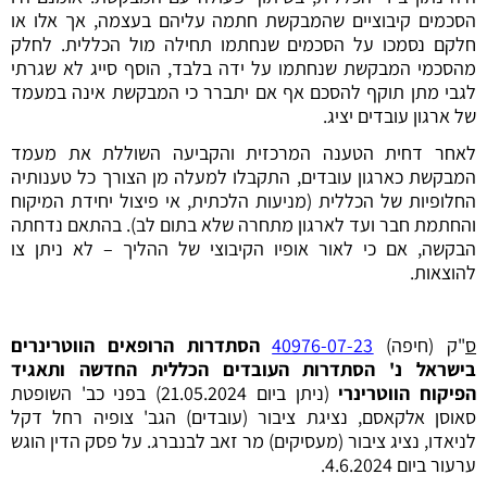
הסכמים קיבוציים שהמבקשת חתמה עליהם בעצמה, אך אלו או
חלקם נסמכו על הסכמים שנחתמו תחילה מול הכללית. לחלק
מהסכמי המבקשת שנחתמו על ידה בלבד, הוסף סייג לא שגרתי
לגבי מתן תוקף להסכם אף אם יתברר כי המבקשת אינה במעמד
של ארגון עובדים יציג.
לאחר דחית הטענה המרכזית והקביעה השוללת את מעמד
המבקשת כארגון עובדים, התקבלו למעלה מן הצורך כל טענותיה
החלופיות של הכללית (מניעות הלכתית, אי פיצול יחידת המיקוח
והחתמת חבר ועד לארגון מתחרה שלא בתום לב). בהתאם נדחתה
הבקשה, אם כי לאור אופיו הקיבוצי של ההליך – לא ניתן צו
להוצאות.
ס
"ק (חיפה)
40976-07-23
הסתדרות הרופאים הווטרינרים
בישראל נ' הסתדרות העובדים הכללית החדשה
ותאגיד
הפיקוח הווטרינרי
(ניתן ביום 21.05.2024) בפני כב' השופטת
סאוסן אלקאסם, נציגת ציבור (עובדים) הגב' צופיה רחל דקל
לניאדו, נציג ציבור (מעסיקים) מר זאב לבנברג. על פסק הדין הוגש
ערעור ביום 4.6.2024.