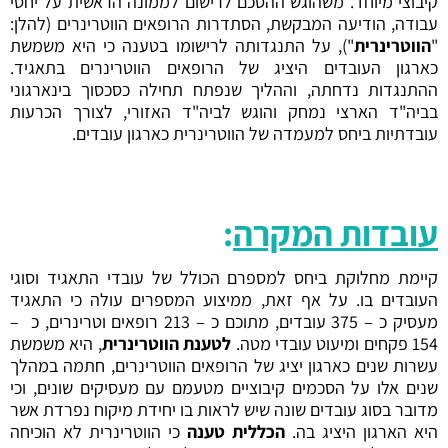
קיבוצי מיוחד. משהוגש ההסכם לרישום לממונה הראשית על יחסי
עבודה, הודיעה המבקשת, הסתדרות הרופאים הווטרינרים (להלן:
"
הווטרינרית
"), על התנגדותה לרישומו בטענה כי היא משמשת
כארגון העובדים היציג של הרופאים הווטרינרים בתאגיד.
ההתנגדות נדחתה, וההליך שנפתח תחילה כסכסוך בינארגוני
בביה"ד הארצי נמחק והוגש לביה"ד האזורי, לצורך הכרעות
עובדתיות ביחס למעמדה של הווטרינרית כארגון עובדים.
עובדות המקרה
:
קיימת מחלוקת ביחס למספרם הכולל של עובדי התאגיד וסוגי
העובדים בו. על אף זאת, ממיצוע המספרים עולה כי התאגיד
מעסיק כ – 375 עובדים, מתוכם כ – 213 רופאים וטרינרים, כ –
154 פקחים ומיעוט עובדי מטה.
לטענת הווטרינרית
, היא משמשת
עשרות שנים כארגון יציג של הרופאים הווטרינרים, חתמה במהלך
שנים אלו על הסכמים קיבוציים מטעמם עם מעסיקים שונים, וכי
מדובר בסוג עובדים שונה שיש לראות בו יחידת מיקוח נפרדת אשר
היא הארגון היציג בה.
הכללית טענה
כי הווטרינרית לא הוכיחה