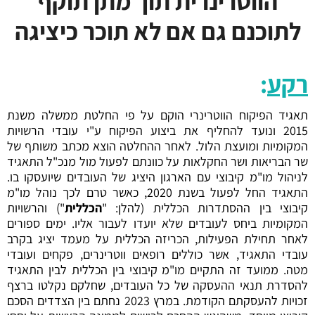
הווטרינרית תוך מתן תוקף
לתוכנם גם אם לא תוכר כיציגה
רקע
:
תאגיד הפיקוח הווטרינרי הוקם על פי החלטת ממשלה משנת
2015 ונועד להחליף את ביצוע הפיקוח ע"י עובדי הרשויות
המקומיות ומועצת הלול. לאחר ההחלטה הוצא מכתב משותף של
שר הבריאות ושר החקלאות על כוונתם לפעול מול מנכ"ל התאגיד
לניהול מו"מ קיבוצי עם הארגון היציג של העובדים שיועסקו בו.
התאגיד החל לפעול בשנת 2020, כאשר טרם לכך נוהל מו"מ
קיבוצי בין ההסתדרות הכללית (להלן: "
הכללית
") והרשויות
המקומיות ביחס לעובדים שלא יועדו לעבור אליו. ימים ספורים
לאחר תחילת הפעילות, הכריזה הכללית על מעמד יציג בקרב
עובדי התאגיד, אשר כוללים רופאים ווטרינרים, פקחים ועובדי
מטה. ממועד זה התקיים מו"מ קיבוצי בין הכללית לבין התאגיד
להסדרת תנאי ההעסקה של כל העובדים, שחלקם נקלטו ברצף
זכויות להעסקתם הקודמת. במרץ 2023 נחתם בין הצדדים הסכם