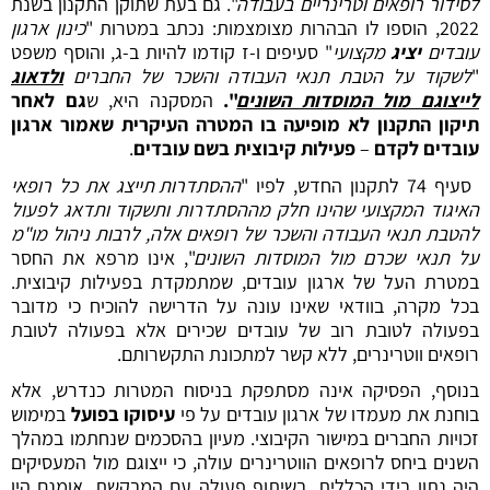
לסידור רופאים וטרינריים בעבודה
". גם בעת שתוקן התקנון בשנת
2022, הוספו לו הבהרות מצומצמות: נכתב במטרות "
כינון ארגון
עובדים
יציג
מקצועי
" סעיפים ו-ז קודמו להיות ב-ג, והוסף משפט
"
לשקוד על הטבת תנאי העבודה והשכר של החברים
ולדאוג
לייצוגם מול המוסדות השונים
".
המסקנה היא, ש
גם לאחר
תיקון התקנון לא מופיעה בו המטרה העיקרית שאמור ארגון
עובדים לקדם
–
פעילות קיבוצית בשם עובדים
.
סעיף 74 לתקנון החדש, לפיו "
ההסתדרות תייצג את כל רופאי
האיגוד המקצועי שהינו חלק מההסתדרות ותשקוד ותדאג לפעול
להטבת תנאי העבודה והשכר של רופאים אלה, לרבות ניהול מו"מ
על תנאי שכרם מול המוסדות השונים
", אינו מרפא את החסר
במטרת העל של ארגון עובדים, שמתמקדת בפעילות קיבוצית.
בכל מקרה, בוודאי שאינו עונה על הדרישה להוכיח כי מדובר
בפעולה לטובת רוב של עובדים שכירים אלא בפעולה לטובת
רופאים ווטרינרים, ללא קשר למתכונת התקשרותם.
בנוסף, הפסיקה אינה מסתפקת בניסוח המטרות כנדרש, אלא
בוחנת את מעמדו של ארגון עובדים על פי
עיסוקו בפועל
במימוש
זכויות החברים במישור הקיבוצי. מעיון בהסכמים שנחתמו במהלך
השנים ביחס לרופאים הווטרינרים עולה, כי ייצוגם מול המעסיקים
היה נתון בידי הכללית, בשיתוף פעולה עם המבקשת. אומנם היו