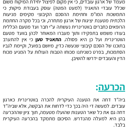
מעמד של ארגון עובדים, כי אין מקום לפיצול יחידת המיקוח משום
שכלל עובדי התאגיד (למעט המטה) עוסק בעבודת פיקוח; כי
התמשכות המו"מ וחתימת ההסכם הקיבוצי מקימים מניעות
הלכתית מטענת יציגות של ארגון מתחרה, וכי בכל מקרה החתמת
הרופאים כחברים בווטרינרית נעשתה ע"י חבר ועד מטעם הכללית
בעודו משמש בתפקידו ותוך מעברו המאוחר לכהן בוועד מטעם
הווטרינרית ועל כן היא פסולה.
התאגיד טען
כי אין להתערב
בתוכנו של הסכם קיבוצי שנעשה כדין, מיושם בפועל, וקיימת לגביו
הסתמכות, בפרט כשניתנו מכוחו הטבות העולות על המגיע מכוח
הדין והעובדים ידרשו להשיבן.
הכרעה
:
ביה"ד דחה את הטענה העיקרית להכרה בווטרינרית כארגון
עובדים. למעשה די היה בכך כדי לדחות את הבקשה, אלא שביה"ד
דחה גם את כל שאר הטענות שהועלו מטעמה, תוך ציון שההכרעה
בהן היא למעלה מהנדרש. הסיכום מתמקד בהכרעה העיקרית
בלבד.