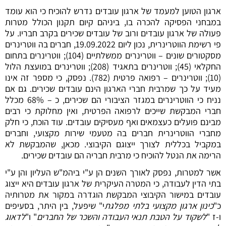
ארגון הטוען למעמד של ארגון עובדים נדרש להוכיח כי הוא עומד
במבחני הפסיקה להכרה בו, ביניהם קיום תקנון הכולל מטרות
פעולה של ארגון עובדים ורוב של עובדים שכירים בקרב חבריו. על
פי רשימת הווטרינרית, נכון ליום 19.09.2022, חברים בה ווטרינרים
מסקטורים שונים – ווטרינרים ממשלתיים (104); ווטרינרים בתחום
החקלאי (45); ווטרינרים בתאגיד (208); ווטרינרים במועצת הלול
(10); ווטרינרים – רפואה פרטית (782). נפסק, כי מספר זה אינו
מעיד על כך שמרבית חברי הארגון הינם עובדים שכירים. גם אם
נניח כי הווטרינרים במגזר הציבורי הם שכירים, כ – 68% מכלל
חברי המבקשת שייכים לרפואה הפרטית, ואין מחלוקת כי רבים
מבינם פועלים כעצמאים ואף מעסיקים עובדים. עוד הוכח, כי חלק
מחברי הווטרינרית חברים בה מטעמי שירות מקצועי, וחברים
במקביל בכללית לצורך ייצוגם הקיבוצי. מכאן, שהמבקשת לא
הרימה את הנטל להוכיח כי מרבית חבריה הם עובדים שכירים.
אשר למטרות, נפסק לאורך השנים הן ע"י ביהמ"ש העליון והן ע"י
בתי הדין לעבודה, כי המטרה העיקרית של ארגון עובדים היא ייצוג
עובדים במישור הקיבוצי המבקשת הוגדרה במקור את מטרותיה
כ"
כינון ארגון מקצועי בלתי מפלגת
י" שיפעל, בין היתר, בסעיפים
ו-ז "
לשקוד על הטבת תנאי העבודה והשכר של החברים
" ו"
לדאוג