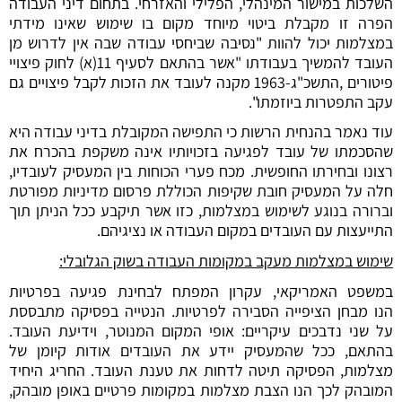
השלכות במישור המינהלי, הפלילי והאזרחי. בתחום דיני העבודה
הפרה זו מקבלת ביטוי מיוחד מקום בו שימוש שאינו מידתי
במצלמות יכול להוות "נסיבה שביחסי עבודה שבה אין לדרוש מן
העובד להמשיך בעבודתו "אשר בהתאם לסעיף 11(א) ל
חוק פיצויי
פיטורי
ם ,התשכ"ג-1963 מקנה לעובד את הזכות לקבל פיצויים גם
עקב התפטרות ביוזמתו".
עוד נאמר בהנחית הרשות כי התפישה המקובלת בדיני עבודה היא
שהסכמתו של עובד לפגיעה בזכויותיו אינה משקפת בהכרח את
רצונו ובחירתו החופשית. מכח פערי הכוחות בין המעסיק לעובדיו,
חלה על המעסיק חובת שקיפות הכוללת פרסום מדיניות מפורטת
וברורה בנוגע לשימוש במצלמות, כזו אשר תיקבע ככל הניתן תוך
התייעצות עם העובדים במקום העבודה או נציגיהם.
שימוש במצלמות מעקב במקומות העבודה בשוק הגלובלי:
במשפט האמריקאי, עקרון המפתח לבחינת פגיעה בפרטיות
הנו מבחן הציפייה הסבירה לפרטיות. הנטייה בפסיקה מתבססת
על שני נדבכים עיקריים: אופי המקום המנוטר, וידיעת העובד.
בהתאם, ככל שהמעסיק יידע את העובדים אודות קיומן של
מצלמות, הפסיקה תיטה לדחות את טענת העובד. החריג היחיד
המובהק לכך הנו הצבת מצלמות במקומות פרטיים באופן מובהק,