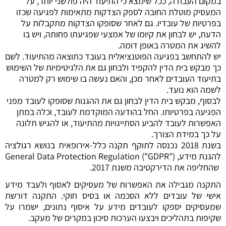
במקום העבודה, ככל שימצא כי התיעוד היה פולשני יותר, על
המעסיק מוטלת החובה לספק הצדקות מתאימות לפגיעה שכזו
בפרטיות של עובדיו. גם לאחר שסופקו הצדקות מתקבלות על
הדעת, יש לבחון את קיומו של אמצעי שפגיעתו פחותה, ויש בו
להשיג את המטרה באופן דומה.
יש להתחשב בפגיעה הפוטנציאלית בעובד כתוצאה מהתיעוד. לשם
כך מבקש בית הדין להקפיד ולבחון גם את הלגיטימיות של השימוש
בתיעוד העובדים לאחר מכן, והאם נעשה בו שימוש רק למטרה
לשמה הוא נועד.
לבסוף, מבקש בית הדין לבחון גם את ההגנות שסופקו לעובד מפני
הפגיעה בפרטיותו. החל בהודעה המוקדמת לעובד, וכלה במתן
האפשרות לעובד להביע הסתייגויות מהתיעוד, או להגיש תלונה
על כך במידת הצורך.
בשנת 2018 נכנסה לתוקף תקנה כלל-אירופאית בנושא רגולציה
להגנת מידע, General Data Protection Regulation ("GDPR")
שהחליפה את הדירקטיבה משנת 2017.
התקנה מגבילה את האפשרות של מעסיקים לאסוף ולעבד מידע
אישי של עובדים ללא הסכמה או בסיס חוקי. התקנה דורשת
שמעסיקים יספקו לעובדים מידע על איסוף נתונים, ישמרו על
שקיפות בתהליכים ויבצעו הערכות סיכון במקרים של מעקב.