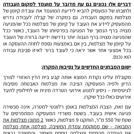
דברים אלו נכונים גם עת מדובר על מועמד למקום העבודה
ולחובתו של המעסיק להביא לידיעת המועמד את עובדת קיומן של
מצלמות במקום העבודה. גם במקרה של קבלה לעבודה נדרש
מהמעסיק ליידע את העובד על קיומן של מצלמות ככל שהפגיעה
מצויה ברף הנמוך של הפגיעה בפרטיותו של העובד, כאשר ככל
שהפגיעה מצויה ברף הגבוה יותר נדרשת ידיעה ברורה של העובד
על קיומן של מצלמות, בין אם באמצעות נספח לחוזה ההעסקה או
בכל אמצעי אחר אשר יראה כי לעובד ברור לאיזו סביבת עבודה
הוא נכנס.
ישום המבחנים החדשים על נסיבות המקרה
:
מקובלת עלינו נקודת המוצא אותה קבע בית הדין האזורי לצורך
הדיון ולפיה המעסיקה הציבה את מצלמות האבטחה מסיבות
לגיטימיות – ניסיון למנוע אירועי הטרדה מינית או לחילופין לתעד
אירועים כאלו ככל שיקרו.
עם זאת, הצבת המצלמות באופן רלוונטי למטרה, אינה מכשירה
פגיעה אישית בעובד. בשטח משרדי המעסיקה המתפרסים על
שטח של 550 מ"ר, הותקנו 9 מצלמות, כאשר
2 מתוכן מצלמות את
המבואה – שם ממוקמת עמדת המשיבה. מצלמה אחת מצלמת
את העמדה מהחזית ומצלמה נוספת מאחור, והמשיבה נראית