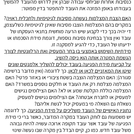
כנסיבות אחרות שביחסי עבודה שבהן אין לדרוש מהעובד להמשיך
בעבודתו באופן המזכה את העובד להתפטר בדין מפוטר:
האם הצבת המצלמות נעשתה מסיבות לגיטימיות ולתכלית ראויה
?
במקרים בהם המצלמות הוצבו מסיבות שאינן לגיטימיות כשלעצמן,
די יהיה בכך כדי לקבוע שיש הרעה מוחשית בתנאי העסקתו של
עובד ואין צורך בבחינת נסיבות נוספות, דוגמת מידת הסכמתו או
ידיעתו של העובד, כדי להגיע למסקנה זו.
מידתיות השימוש באמצעי בו בחר המעסיק ואת הרלוונטיות לצורך
הגשמת המטרה אותה הוא ניסה להשיג.
על קביעת מידת הפגיעה בעובד יכולים להשליך אלמנטים שונים
שיטו את המאזניים לכאן או לכאן
. כך לדוגמה (ואין מדובר ברשימה
סגורה): האם המצלמה הוצבה בשטח ציבורי או באזור פרטי? האם
המצלמה מצלמת רק את העובד או חלקים נוספים במשרד? האם
המצלמה כוללת הקלטת שמע או לא? האם הצילומים נגישים
למעסיק או לחברת אבטחה? אם הצילומים נגישים למעסיק
נשאלת גם השאלה מי במעסיק יכול לגשת אליהם?
נתוניו האישיים של העובד משליכים על מידת הפגיעה
. כך לדוגמה
יש משמעות גם לותק העובד במקרה המדובר, כאשר ברי כי מידת
הפגיעה של עובד אשר עובד תקופה ארוכה עשויה להיות גבוהה
משל עובד חדש. כמו כן, קיים הבדל בין מקרה שבו נעשה שינוי