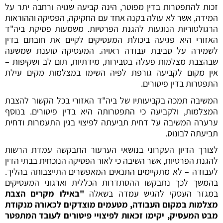
זכות להתפטרות בדין מפוטר, הינה קביעה שגויה ורחבה יתר על
המידה, אשר לא עולה בקנה אחד עם החקיקה, הפסיקה וההוראות
הרגולטוריות הנוגעות להגנת הפרטיות. משמעות פסיקת ביה"ד
האזורי היא פגיעה ביכולת המעסיקים לקיים את חובתם בדין
לשמירה על סביבת עבודה ראויה. המעסיקה טוענת שמשעה
שבהצבת מצלמות פעלה בסבירות, מידתיות, תום לב ושקיפות –
אין מקום לקביעה גורפת לפיה השימו במצלמות מקים עילת
התפטרות בדין פיטורים.
המשיבה תמכה בקביעותיו של ביה"ד האזורי בכל הקשור להצבת
המצלמות, ולקביעה כי התפטרותה היא בדין פיטורים. בנוסף
ערערה המשיבה על דחית תביעתה לפיצוי בגין התעמרות ודחית
תביעתה לבונוס.
לצורך הדיון העקרוני בנושאי הערעור התבקשה עמדת הרשות
להגנת הפרטיות, אשר השיבה כי לאור הפסיקה הנוכחית בבתי הדין
לעבודה – לא מתקיימים התנאים המאפשרים התייצבותה בהליך.
בהמשך לכך נתבקשו ההסתדרות הכללית וארגוני המעסיקים
במגזר העסקי להגיש עמדה בשאלה
"באילו מקרים הצבת
מצלמות במקום העבודה, מטעמים מוצדקים לכאורה מנקודת
מבט המעסיק, יקימו זכאות לפיצויי פיטורים לעובד המתפטר