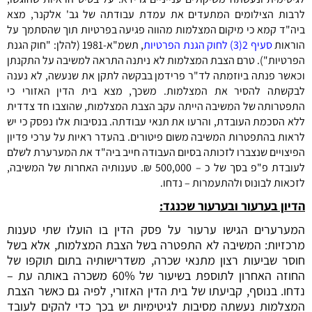
לרבות הצילומים המתעדים את עמדת עבודתה של גב' אלקנר, מצא
ביה"ד קמא כי מיקום המצלמות מהווה פגיעה בפרטיות תוך שהסתמך על
הוראות
סעיף 2(3)
ל
חוק הגנת הפרטיות
, תשמ"א-1981 (להלן: "חוק הגנת
הפרטיות"). טרם הצבת המצלמות לא ניתנה התראה למשיבה על התקנתן
וכאשר פנתה ביוזמתה לד"ר פרידמן בבקשה לתקן את שנעשה, לא נענה
לבקשתה להסיר את המצלמות. משכך, מצא בית הדין האזורי כי
התפטרותה של המשיבה הייתה עקב הצבת המצלמות, שהוצבו חד צדדית
ללא הסכמת העובדת, והרעו את תנאי עבודתה. בנסיבות אלו נפסק כי יש
לראות בהתפטרות המשיבה משום פיטורים. בהעדר ראיות על ערכי פדיון
הפיצויים שנצברו לזכותה בסיום העבודה חייב ביה"ד את המערערת לשלם
לעובדת פ"פ בסך של כ – 500,000 ₪. טענותיה האחרות של המשיבה,
לזכאות לבונוס ולהתעמרות – נדחו.
הדיון בערעור ובערעור שכנגד:
המערערים הגישו ערעור על פסק הדין בו הועלו שתי טענות
מרכזיות: המשיבה לא התפטרה בשל הצבת המצלמות, אלא בשל
חוסר שביעות רצון מתנאי שכרה, משדרישותיה בתום תוקפו של
החוזה האחרון לתוספת בשיעור של 60% משכרה באותה עת –
נדחו. בנוסף, קביעתו של בית הדין האזורי, לפיה גם כאשר הצבת
המצלמות נעשתה מסיבות לגיטימיות יש בכך כדי להקים לעובד