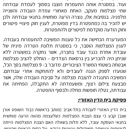
ועוד. במסגרת אותה התעמרות הוצבו בסמוך לעמדת עבודתה
שתי מצלמות מעקב, האחת מאחורי עמדת העבודה והשנייה
מלפניה. בנסיבות אלו, נוצרה הרעה מוחשית בתנאי עבודתה ולכן
יש להכיר בה כמתפטרת בדין מפוטרת, לענין חוק פיצויי פיטורים
וחוק הודעה מוקדמת לפיטורים ולהתפטרות.
המערערת הכחישה את כל טענות המשיבה להתעמרות בעבודה.
לענין המצלמות הוסבר, כי במסגרת תלונת הטרדה מינית של
עובדת אחרת כנגד עובד בחברה, אשר נחקרה במשטרה ללא
שניתן היה להכריע בין גרסאות הצדדים – הוחלט להציב מצלמות
אבטחה בשטחי המשרד הציבוריים. מדובר ב- 9 מצלמות בסך הכל,
שנועדו לספק הגנה לעובדים ולא להתחקות אחרי עבודתם.
המשיבה התנגדה להצבת מצלמה על סביבת העבודה שלה, אשר
מבצעת צילום רצוף, ומשעמדתה לא התקבלה, הפחיתה את
עבודתה, נטלה חופשות מחלה ולבסוף התפטרה.
פסיקת בית הדין האזורי:
בית הדין האזורי לעבודה בתל-אביב (מותב בראשות כבוד השופט אורן
שגב) קבע כי עצם הצבת המצלמות כשלעצמה מהווה הרעה מוחשית
בתנאי העסקת עובד, ללא תלות בשאלה האם הצבת המצלמות הייתה
לגיטימית ונעשתה משיקולים ענייניים גרידא. על בסיס הראיות שהוגשו,