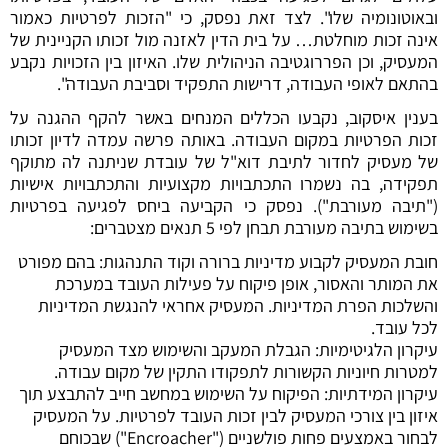
ובאוטונומיה שלו". לצד זאת נפסק, כי "הזכות לפרטיות כאמור
אינה זכות מוחלטת… על בית הדין לאזנה מול זכותו הקניינית של
המעסיק, וכן הפררוגטיבה הניהולית שלו. האיזון בין הזכויות נקבע
בהתאם לאופי העבודה, דרישות התפקיד וסביבת העבודה".
בענין איסקוב, נקבעו הכללים המנחים באשר להקף ההגנה על
זכות הפרטיות במקום העבודה. באותה פרשה עמדה לדיון זכותו
של מעסיק לחדור לתיבת דוא"ל של עובדת שניתנה לה מתוקף
תפקידה, בה נשמרו התכתבויות מקצועיות והתכתבויות אישיות
("תיבה מעורבת"). נפסק כי הקביעה ביחס לפגיעה בפרטיות
בשימוש בתיבה מעורבת תבחן לפי 5 תנאים מצטברים:
חובת המעסיק לקבוע מדיניות ברורה וקוד התנהגות: בהם מפורט
את המותר והאסור, אופן פיקוח על פעילות העובד במערכת
והשלכות הפרת המדיניות. המעסיק אחראי להנגשת המדיניות
לכל עובד.
עיקרון הלגיטימיות: הגבלת המעקב והשימוש מצד המעסיק
למטרות חיוניות הקשורות לתפקודו התקין של מקום עבודה.
עיקרון המידתיות: הפיקוח על השימוש במחשב חייב להתבצע תוך
איזון בין צורכי המעסיק לבין זכות העובד לפרטיות. על המעסיק
לבחור באמצעים פחות פולשניים ("Encroacher") שבכוחם