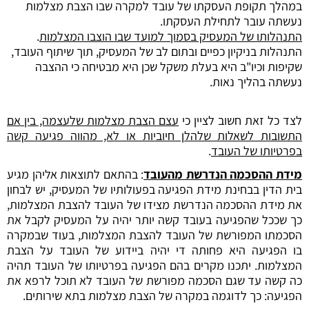
במהלך תקופת העסקתו של עובד למקרה שבו הצבת מצלמות
נעשתה עובר לתחילת העסקתו.
התנהלותו של המעסיק בסמוך למועד שבו הוצבו המצלמות
.
התנהלות בניקיון כפיים ובתום לב של המעסיק, תוך שיתוף העובד,
שקיפות וכיו"ב היא בעלת משקל שכן היא מבטיחה כי ההצבה
נעשתה בהליך נאות.
לצד כל זאת חשוב לציין כי
עצם הצבת מצלמות שלעצמה, בין אם
התשובות לשאלות שלהלן חיוביות או לא, מהווה פגיעה קשה
בפרטיותו של העובד
.
מידת ההסכמה הנדרשת מהעובד
: בהתאם לתוצאות אליהן מגיע
בית הדין בבחינת מידת הפגיעה בפעולותיו של המעסיק, יש לבחון
את מידת ההסכמה הנדרשת מצידו של העובד להצבת המצלמות,
כך שככל שהפגיעה בעובד קשה יותר יהיה על המעסיק לקבל את
הסכמתו המפורשת של העובד להצבת המצלמות, בעוד שבמקרה
בו הפגיעה היא פחותה די יהיה ביידוע של העובד על הצבת
המצלמות. יתכנו מקרים בהם הפגיעה בפרטיותו של העובד תהיה
כה קשה עד שגם הסכמה מפורשת של העובד לא תוכל לרפא את
הפגיעה: כך לדוגמה במקרה של הצבת מצלמות בתא שירותים.