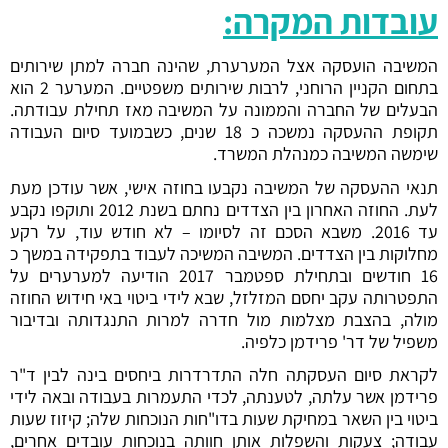
עובדות המקרה:
המשיבה הועסקה אצל המערערת, שהינה חברה למתן שירותים
בתחום הקניין הרוחני, לרבות שירותים משפטיים. המערער 2 הוא
הבעלים של החברה והממונה על המשיבה מאז תחילת עבודתה.
תקופת ההעסקה נמשכה כ 18 שנים, כשבמועד סיום העבודה
שימשה המשיבה כמנהלת המשרד.
תנאי ההעסקה של המשיבה נקבעו בחוזה אישי, אשר עודכן מעת
לעת. החוזה האחרון בין הצדדים נחתם בשנת 2012 ותוקפו נקבע
עד 2016. משבא הסכם זה לסיומו – לא חודש עוד, על רקע
מחלוקות בין הצדדים. המשיבה המשיכה לעבוד בתפקידה במשך כ
16 חודשים ובתחילת ספטמבר 2017 הודיעה למערערים על
התפטרותה עקב יחסם המזלזל, שבא לידי ביטוי באי חידוש החוזה
מולה, בהצבת מצלמות מול חדרה למרות התנגדותה ובדיבור
משפיל של דר' פרידמן כלפיה.
לקראת סיום העסקתה חלה התדרדרות ביחסים בינה לבין ד"ר
פרידמן אשר עלתה, לטענתה, לכדי התעמרות בעבודה ובאה לידי
ביטוי בין השאר במחיקת שעות בדו"חות הנוכחות שלה; קיזוז שעות
עבודה; צעקות והשפלות אותן חוותה בנוכחות עובדים אחרים,