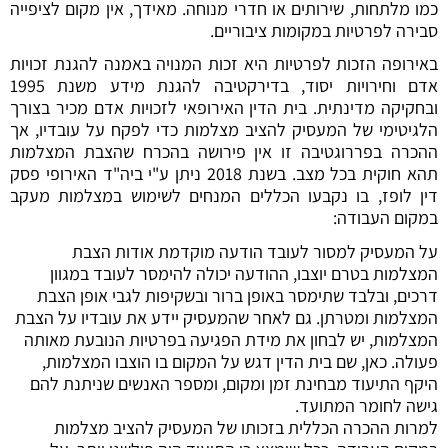
כמו מלתחות, שירותים או חדרי מנוחה. מאידך, אין מקום לציפייה
סבירה לפרטיות במקומות ציבוריים.
באירופה הזכות לפרטיות היא זכות המנויה באמנה להגנת זכויות
אדם וחירויות יסוד, בדירקטיבה להגנת מידע משנת 1995
ובחקיקה מדינתית. בית הדין האירופאי לזכויות אדם מכיר בצורך
הלגיטימי של המעסיק להציב מצלמות כדי לפקח על עובדיו, אך
ההכרה בפררוגטיבה זו אין פירושה בהכרח שהצבת המצלמות
תהא חוקית בכל מצב. בשנת 2018 ניתן ע"י ביה"ד האירופי פסק
דין לופז, בו נקבעו הכללים המנחים לשימוש במצלמות מעקב
במקום העבודה:
על המעסיק למסור לעובד הודעה מוקדמת אודות הצבת
המצלמות בטרם יוצבו, ההודעה יכולה להימסר לעובד במגוון
דרכים, ובלבד שתימסר באופן ברור ובשקיפות לגבי אופן הצבת
המצלמות ומטרתן. גם לאחר שהמעסיק יידע את עובדיו על הצבת
המצלמות, יש לבחון את מידת הפגיעה בפרטיות הנובעת מאותה
פעולה. כאן, שם בית הדין דגש על המקום בו הוצבו המצלמות,
היקף התיעוד מבחינת זמן ומקום, ומספר האנשים שניתנת להם
גישה לחומר המתועד.
למרות ההכרה הכללית בזכותו של המעסיק להציב מצלמות