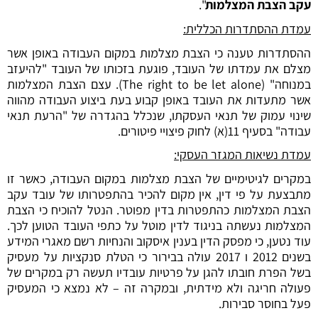
עקב הצבת המצלמות
".
עמדת ההסתדרות הכללית:
ההסתדרות טענה כי הצבת מצלמות במקום העבודה באופן אשר
מצלם את עמדתו של העובד, פוגעת בזכותו של העובד "להיעזב
במנוחה" (The right to be let alone). עצם הצבת המצלמות
אשר מתעדות את העובד באופן קבוע בעת ביצוע העבודה מהווה
שינוי עמוק של תנאי העסקתו, שנכלל בהגדרה של "הרעת תנאי
עבודה" בסעיף 11(א) לחוק פיצויי פיטורים.
עמדת נשיאות המגזר העסקי:
במקרים לגיטימיים של הצבת מצלמות במקום העבודה, כאשר זו
מתבצעת על פי דין, אין מקום להכיר בהתפטרותו של עובד עקב
הצבת המצלמות כהתפטרות בדין מפוטר. הנטל להוכיח כי הצבת
המצלמות נעשתה בניגוד לדין מוטל על כתפי העובד הטוען לכך.
עוד נטען, כי מפסק הדין בענין איסקוב והנחיות רשם מאגרי המידע
בשנים 2012 ו 2017 עולה בבירור כי הטלת סנקציות על מעסיק
בשל הפרת חובתו להגן על פרטיות עובדיו תעשה רק במקרים של
פעולה חריגה ולא מידתית, ובמקרה זה – לא נמצא כי המעסיק
פעל בחוסר סבירות.