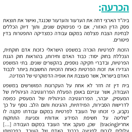
הכרעה
:
ביה"ד הארצי דחה את הערעור והערעור שכנגד, ואישר את תוצאת
פסק הדין האזורי, אם כי מנימוקים שונים, ותוך דיוק הכללים
לבחינת הצבת מצלמה במקום עבודה כמצדיקה התפטרות בדין
פיטורים.
הזכות לפרטיות הוכרה במשפט הישראלי כזכות אדם חוקתית,
הנכללת בחוק יסוד: כבוד האדם וחירותו, בהוראות חוק הגנת
הפרטיות, ובדברי חקיקה נוספים, בהקשרים שונים. בתי המשפט
הגדירו את זכות הפרטיות כאחת הזכויות החשובות ביותר לכבוד
האדם בישראל, אשר מעצבת את אופיה הדמוקרטי של המדינה.
בית דין זה חזר לא אחת על העקרונות המושרשים במשפט
העבודה, אשר עניינם באופן הפעלת הפררוגטיבה הניהולית של
המעסיק. יובהר, הפררוגטיבה הניהולית של המעסיק כפופה
לדרישות הסבירות, המידתיות, ההגינות ותום הלב. נוסף על כך
נקבע, כי זכותו של העובד לפרטיות במקום עבודתו מקנה לו
"שליטה על חשיפת המידע אודותיו ומניעת התחקות
אחריו(tracing) שכן, מעקב אחר העובד במקום העבודה […]
עלולים לגרום לפגיעה בכבוד האדם של העובד, בפרטיותו