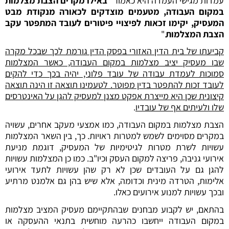
עמדות מגישי העמדה היא כאמור "
באילו מקרים הצבת מצלמות
במקום העבודה, מטעמים מוצדקים לכאורה מנקודת מבט
המעסיק, יקימו זכאות לפיצויי פיטורים לעובד המתפטר עקב
הצבת המצלמות
."
קביעתו של בית הדין האזורי בפסק הדין גורמת לכך שבכל מקרה
שבו מעסיק יציב מצלמות במקום העבודה, כאשר המצלמות
סמוכות לעמדת עבודה של עובד פלוני, יהיה בכך כדי להקים
לעובד זכות להתפטר בדין מפוטר. לטעמינו תוצאה זו הינה תוצאה
קיצונית שכן היא מייצרת אפקט מצנן למעסיק להגן על האינטרסים
שלו ולעיתים אף של עובדיו
.
הצבת מצלמות במקום העבודה, כמו אמצעי מעקב אחרים, עשויה
במקרים מסוימים לשמש למטרות ראויות. כך, בין השאר המצלמות
עשויות לשרת מטרות לגיטימיות של המעסיק, דוגמת מניעת
אירועי גניבה, פריצה למקום העסק וכיו"ב. כמו כן המצלמות עשויות
להגן גם על העובדים שכן לא רק שהן עשויות לתעד אירועי
אלימות, הטרדה מינית וכדומה, אלא שיש בהן גם אלמנט מרתיע
ובכך עשויות למנוע אירועים כאלו.
בהתאם, יש לקבוע מבחנים שבהתקיימם מעסיק המציב מצלמות
במקום העבודה ייחשבו כהרעה מוחשית בתנאי ההעסקה או