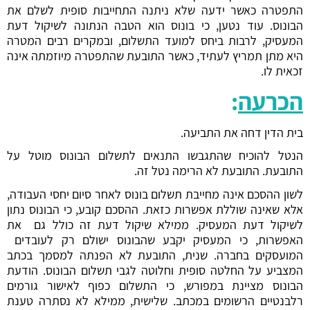
התפטרה כאשר ידעה שלא ניתנה התחייבות סופית לשלם את
הבונוס. עוד נטען, כי בונוס הוא הטבה הנתונה לשיקול דעת
המעסיק, לרבות ביחס למועד התשלום, ובמקרים רבים המטרה
היא מתן תמריץ לעתיד, כאשר התובעת שהתפטרה מיוזמתה אינה
זכאית לו.
הכרעה
:
בית הדין דחה את התביעה.
הנטל להוכיח שהתגבשו התנאים לתשלום הבונוס מוטל על
התובעת. התובעת לא הרימה נטל זה.
לשון ההסכם אינה מחייבת תשלום בונוס לאחר סיום יחסי העבודה,
אלא שאינה שוללת אפשרות כזאת. ההסכם קובע, כי הבונוס נתון
לשיקול דעת המעסיק. ממילא שיקול דעת זה כולל גם את
האפשרות, כי המעסיק יקבע שהבונוס ישולם רק לעובדים
המועסקים בחברה. שנית, התובעת לא הפנתה למסמך בכתב
המצביע על החלטה סופית וחלוטה לגבי תשלום הבונוס. הודעת
הבונוס מציינת במפורש, כי התשלום כפוף לאישור גורמים
רלבנטיים הרשומים במכתב. שלישית, ממילא לא נסתרה טענת