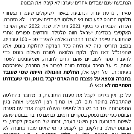
הנתבעת שגם עובדים אחרים שעזבו לא קיבלו את הבונוס.
מאידך, גרסת עדת הנתבעת באשר לשיקולים שעמדו מאחורי
חלוקת הבונוס לפעימות ואי תשלומו לעובדים שעזבו – לא נסתרה.
העדה הסבירה כי בסוף 2021 ותחילת שנת 2022 שוק הסייבר
האקטיבי במדינת ישראל חווה טלטלה וחודשים ספורים אחרי
שהתובעת סיימה לעבוד החברה נאלצה להפרד מכ – 100 עובדים.
במצב תזרימי כזה לא היתה כלל הצדקה לחלוקת בונוס, אלא
שהמנכ"ל דאז הלך ולקח הלוואה לטובת תשלום בונוס כדי
להעביר מסר לעובדים שהם יקרים לחברה, ושמעונינים לשמר
אותם, כי על הפרק עומדת כוונה למכור את החברה, שפורסמה
בעיתונות. על רקע אלו,
החלטת
ההנהלה הייתה שמי שעובד
בחברה ונמצא על מצבת כוח האדם יקבל בונוס, ומי שעבודתו
הסתיימה לא
זכאי לו.
על כן, אין בידינו לקבל את טענת התובעת, כי מדובר בהחלטה
שהתקבלה בחוסר תום לב, או מתוך רצון להעניש אותה בגין
התפטרותה. מדובר בשיקול לגיטימי העולה בקנה אחד עם מטרת
הבונוס כפי שגם נפסק במקרים דומים. גם אם מדובר בבונוס שהוא
לשיטת התובעת בגין הישגי העבר, זכותו של המעסיק לקבוע, כי
הבונוס ישולם בחלקים, וכן לקבוע כי מי שאינו עובד בחברה לא