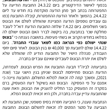
בכפוף לאישור הדירקטוריון. ביום 24.3.22 התובעת הודיעה על
התפטרותה בכתב תוך מתן הודעה מוקדמת בת חודש עד ליום
24.4.22. בהמשך ולאחר הודעת ההתפטרות, קיבלה התובעת (כמו
גם עובדים נוספים) הודעה המציינת שהוחלט לשלם את הבונוס
בשני תשלומים. ביום 7.4.22 שלחה התובעת הודעת דוא"ל לעובד
מחלקת שכר בנתבעת, בה ביקשה לברר האם הבונוס ישולם לה
במלואו בחודש הקרוב או בשתי פעימות. בתושבה נענתה כי "
בונוס
שנתי ישולם כפי הנראה כמו לשאר עובדי החברה
". ביום
14.4.22 שולם לתובעת סך 40,000 ₪ בגין הבונוס. לאחר סיום יחסי
העבודה, מנהלה הישיר של התובעת הודיע לה שהוחלט שלא
לשלם את יתרת הבונוס לעובדים שאינם עובדים בחברה.
בתביעתה לביה"ד תבעה התובעת את הפרש הבונוס. לעמדתה,
הודעת הבונוס מתייחסת לבונוס שניתן בגין הישגי עבר (שנת
2021), ומשכך קמה לה זכאות למלוא התשלום. התובעת ציינה כי
אמנם על פי הפסיקה הבונוס הוא בשיקול דעת המעסיק, ברם
במקרה זה המעסיק כבר החליט להעניק את הבונוס, וזאת שעה
שהתובעת עדיין עבדה בחברה, ולכן היא זכאית לבונוס המלא.
הנתבעת טענה, כי התביעה חסרת בסיס משפטי, שכן התובעת לא
הצביעה על מקור המקים לה זכאות לתשלום הבונוס. התובעת