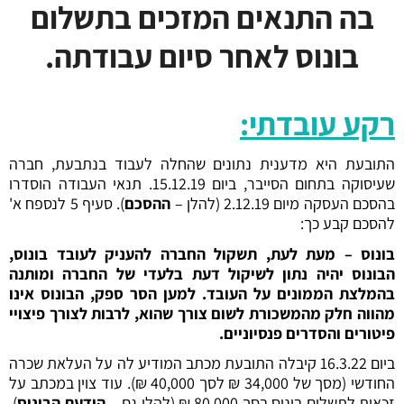
בה התנאים המזכים בתשלום
בונוס לאחר סיום עבודתה.
רקע עובדתי:
התובעת היא מדענית נתונים שהחלה לעבוד בנתבעת, חברה
שעיסוקה בתחום הסייבר, ביום 15.12.19. תנאי העבודה הוסדרו
בהסכם העסקה מיום 2.12.19 (להלן –
ההסכם
). סעיף 5 לנספח א'
להסכם קבע כך:
בונוס – מעת לעת, תשקול החברה להעניק לעובד בונוס,
הבונוס יהיה נתון לשיקול דעת בלעדי של החברה ומותנה
בהמלצת הממונים על העובד. למען הסר ספק, הבונוס אינו
מהווה חלק מהמשכורת לשום צורך שהוא, לרבות לצורך פיצויי
פיטורים והסדרים פנסיוניים.
ביום 16.3.22 קיבלה התובעת מכתב המודיע לה על העלאת שכרה
החודשי (מסך של 34,000 ₪ לסך 40,000 ₪). עוד צוין במכתב על
זכאות לתשלום בונוס בסך 80,000 ₪ (להלן גם –
הודעת הבונוס
),