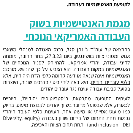
לתופעת האנטישמיות בעבודה.
מגמת האנטישמיות בשוק
העבודה האמריקאי הנוכחי
בהרצאה של עוה"ד ג'ונתן סגל, בכנס האגודה למנהלי משאבי
אנוש וממוני ציות בוושינגטון, ביום 27.3.23, בחר הדובר, מומחה
לדיני עבודה, יהודי אמריקאי, להתייחס לפניה הנוכחיים של
האנטישמיות במקום העבודה. הוא הצביע על כך שהנושא מורכב:
האנטישמיות אינה שנאה או דעה קדומה כלפי הדת היהודית, אלא
כלפי עובדים יהודים
. היא באה לידי ביטוי בדרכים שונות, היוצרות
בפועל סביבת עבודה עוינת נגד עובדים יהודים.
לעיתים התופעה מתבטאת ב"סטריוטיפים יהודיים", חיוביים
לכאורה, אלא שבפועל מדובר בשיוך יהודים לקבוצת מיעוט, בדיוק
כמו מיעוט אסייתי או מיעוט אחר. העוינות כלפי העובד היהודי
נכנסת תחת התחום של קידום שוויון בעבודה (Diversity, equity
-DEI) ותחת תחום הציות והאכיפה.
and inclusion