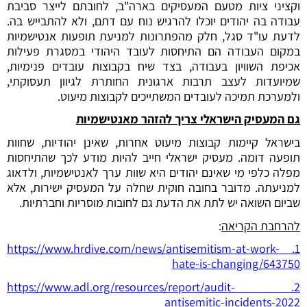
וקציני ציות מטעם המעסיקים בארה"ב, לחובתם לייצר סביבת
עבודה בה יהודים יוכלו להרגיש נוח עם דתם, ולא להתבייש בה.
לדעת עו"ד סגל, חלק מהפתרונות למניעת תופעות אנטישמיות
במקום העבודה הם התיחסות לעובד היהודי במסגרת פעילות
אכיפת השוויון בעבודה, בצד שיח בקבוצות עובדים פנימיות,
שמיועדות לעצב תרבות ארגונית החותרת לגיוון תעסוקתי,
ולמערכת תמיכה לעובדים המשתייכים לקבוצות מיעוט.
גם המעסיק הישראלי צריך להזהר מאנטישמיות
בישראל קיימות קבוצות מיעוט אחרות, שאינן יהודיות, שחוות
תופעה דומה. מעסיק ישראלי חייב להיות מודע לכך שהתיחסות
מפלה כלפי מי שאינם יהודים היא שוות ערך לאנטישמיות, ולדאוג
למניעתה. מדובר בחובה חוקית שחלה על המעסיק ישירות, אלא
שביום השואה יש לתת את הדעת גם לחובות מוסריות וחברתיות.
להרחבת הקריאה
:
1. https://www.hrdive.com/news/antisemitism-at-work-
hate-is-changing/643750
2. https://www.adl.org/resources/report/audit-
antisemitic-incidents-2022