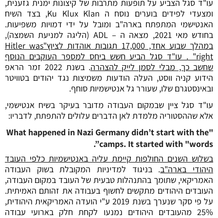
עו"ד סגל הצביע על תופעות מתרבות של קיצונות ימנית גזענית,
ומצעדי לפידים בוערים נוסח ה Ku Klux Klan, בצד השיח
האנטישמי המתפתח בארה"ב ומובל על ידי דמויות משפיעות.
בחודש מאי 2021, מצאה ה – ADL (הליגה למניעת השמצה),
במהלך שבוע אחד, 17,000 תגובות אוהדות לציוץ
"
Hitler was
right
"
. עו"ד סגל הביע חשש ביחס למספר העוקבים הנוסף
שחשב כך, מבלי לסמן לייק להצהרה
. בשנת 2022 זמר הראפ
הידוע קניה ווסט, העלה הודעות משמיצות נגד יהודים בטוויטר
ובאינסטגרם שלו, שעורר גל אנטישמיות סוחף.
עו"ד סגל ציין שבמקום העבודה מדובר בעיקר בשיח אנטישמי,
אלא שההסטוריה מלמדת לאן הדברים עלולים להתפתח, לדבריו:
"What happened in Nazi Germany didn’t start with the
camps. It started with "words”.
בשלוש השנים החולפות קיימת עליה באנטישמיות כלפי העובד
היהודי בארה"ב
. בניגוד למדיניות המקובלת בשוק העבודה
האמריקאי, שתומך בהתנהלות טבעית של העובד במקום העבודה,
העובדים היהודים מתקשים לחשוף בעבודה את זהותם האמיתית.
על פי סקר שנערך בשנת 2019 ע"י הועדה האמריקאית היהודית,
25% מהעובדים היהודים נמנעו לקחת חלק בארועי עבודה