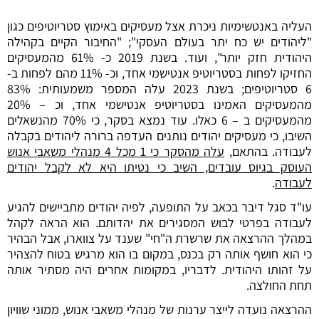
העליה באנטשימיות ניכרת אצל מעסיקים באימוץ סטריוטיפים כגון
"ליהודים יש כח יתר בעולם העסקי"; "החיבור הקיים בקהילה
היהודית חזק יותר", ועוד. בשנת 2019 כ- 61% מהמעסיקים
החזיקו לפחות בסטריוטיפ אנטישמי אחד, וכ- 11% מהם לפחות ב-
6 סטריוטיפים; בשנת 2023 עלה המספר משמעותית: 83%
מהמעסיקים האמינו בסטריוטיפ אנטישמי אחד, וכ – 20%
מהמעסיקים ב – 6 כאלו. עוד נמצא בסקר, כי 70% מהנשאלים
השיבו, כי מעסיקים יהודים נותנים העדפה ברורה ליהודים בקבלה
לעבודה. בהתאם,
עלה מהסקר כי 1 מכל 4 מנהלי משאבי אנוש
העוסק בגיוס עובדים, השיב כי נטיתו היא לא לקבל יהודים
לעבודה
.
עו"ד סגל דיבר בכאב על התופעה, לפיה יהודים מתביישים להגיע
לעבודה בפרטי לבוש המסגירים את יהדותם. הוא הראה לקהל
במהלך ההרצאה את שרשרת ה"חי" שענד על צווארו, אבל הבהיר
כי הוא חושף אותה רק בכנס, במקום בו הוא מרגיש בטוח להצהיר
על זהותו היהודית. לדבריו, במקומות אחרים היה מסתיר אותה
תחת החולצה.
ההרצאה נועדה לייצר ערנות של מנהלי משאבי אנוש, ממוני שוויון