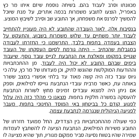
מכוונתו וסרב לעבוד בהם. בשיחה נוספת שיזם איתו מר כץ
באפריל, הוצעו לתובע משמרות בכמה אתרים, על מנת שיוכל
להמשיך לפרנס את משפחתו, אך התובע שב וסירב לשיבוץ המוצע.
בנסיבות אלה, לאור העובדה שהתובע לא היה מעוניין להתחייב
לעבוד יותר משתיים עד שלוש משמרות בשבוע, והתעקש על
הצבתו בעמדה בתפוח בלבד, התרשמנו כי החזרתו לעבודה
במגבלות שהכתיב – היתה גורמת לסיום העסקתו של העובד
שגוייס במקומו ומאלצת את הנתבעת לגייס עובד נוסף, שיעבוד
בימים שבהם התובע לא יכול היה לעבוד
. מן ההתכתבויות
וההודעות המוקלטות שהוגשו לתיק, וכן מעדותו של מר כץ, עלה כי
גיוס עובד כזה היה קשה מאוד עד בלתי אפשרי במצב ששרר
באותה עת, כאשר מרבית עובדי הנתבעת גוייסו למילואים, וספק
אם ניתן היה למצוא עובדים זמינים מחוץ לשורות הנתבעת
להעסקה במשרה חלקית בתפוח.
מצאנו כי מהלך כזה היה עלול
לפגוע קודם כל בביטחון באי המוסד החינוכי בתפוח, מעבר
לפגיעה הניהולית שנגרמה לנתבעת עצמה
.
כפי שעולה מההתכתבויות בין הצדדים, החל ממועד חזרתו של
התובע משירות המילואים, הנתבעת הציעה לו להשתבץ לעמדות
שמירה שהיו בטווח נסיעה סביר ממקום מגוריו, תוך שהיא מציעה לו