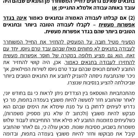
בתנאים שאינם גרועים לחייל המשוחרר מן התנאים שבהם היה
עובד באותה עבודה אלמלא התגייס;
או
(2) אם קבלתו לעבודה האמורה ובתנאים כאמור
אינה בגדר
אפשרות מעשית
– לקבלו לעבודה הטובה ביותר ובתנאים
הטובים ביותר שהם בגדר אפשרות מעשית.
הסעיף מטיל חובה על המעסיק להחזיר את החייל המשוחרר
לעבודה בתנאים לא פחותים מאלו שבהם עבד טרם גיוסו. יחד עם
זאת, הוא גם מציע חלופה במקרה של חוסר אפשרות מעשית
להחזירו לעבודה בתנאים כאמור
. אכן, היה קושי להחזיר את
התובע לאותם תנאים שבהם עבד טרם גיוסו לשירות המילואים, אך
ניכר שהנתבעת ניסתה להעניק לתובע את התנאים הטובים ביותר
שביכולתה להציע בנסיבות שנוצרו.
מהתכתבויות הווטסאפ בין הצדדים ניתן לראות כי גם בחודש יוני,
לאחר שהתובע חזר למעשה להיות משובץ בעמדה בתפוח, מר כץ
נדרש לעיתים לדחוק בו על מנת שימלא את הימים שבהם הוא
מבקש להיות משובץ (ולכתוב לו שלא נתן מספיק משמרות),
כשלעיתים מזומנות התובע לא מילא אחר התחייבותו לעבוד שלוש
משמרות בשבוע, מסיבות שונות. מכאן עולה כי, גם לאחר שהתובע
קיבל את מבוקשו וחזר להיות משובץ בעמדה בתפוח, ובדומה