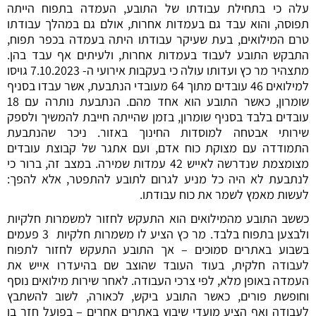
עלה כי בתחילת עבודתו של התובע, העמדה בתפוח הייתה
תפוסה, והוא עבד גם בעמדות אחרות, אולם גם במהלך עבודתו
טרם המילואים, בעת שעיקר עבודתו היתה בעמדה בכפר תפוח,
התבקש התובע לעבוד בעמדות אחרות, ולעיתים אף עבד בהן.
מתצהיר מר כץ ועדותו עולה כי בעקבות אירועי ה- 7.10.2023 גויסו
למילואים 46 עובדים מתוך 64 מעובדי הנתבעת, אשר עבדו בסניף
שומרון, כאשר התובע הוא אחד מהם. הנתבעת נותרה עם 18
עובדים בלבד בסניף שומרון, בזמן שהייתה חייבת להמשיך ולספק
שירותי אבטחה למוסדות החינוך באזור. ניכר שהנתבעת
התמודדה עם מצוקת כוח אדם, ועם אתגר של קבוצת עובדים
מצומצמת שנדרשה לאייש 42 עמדות שמירה. במצב זה, ברור כי
לנתבעת לא היה כל מניע לגרום לתובע להתפטר, אלא להפך:
לעשות מאמץ לשמר את כוח עבודתו.
כששב התובע מהמילואים הוא התעקש לחזור למשמרות חלקיות
ולבצען בתפוח בלבד. מר כץ הציע לו משמרות חלקיות 3 פעמים
בשבוע באתרים סמוכים – אך התובע התעקש לחזור לתפוח
לעבודה חלקית, בעוד העובד שהוצב שם בהיעדרו אייש את
העמדה באופן מלא, לפי צרכי העבודה. לאחר שירות מילואים נוסף
וחופשת פורים, כאשר התובע ביקש, לכאורה, לשוב להשתבץ
לעבודה ואף הציע מועדי שיבוץ באתרים אחרים – בפועל חזר בו