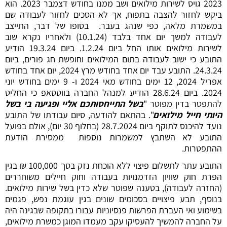
2023 גויס לשירות מילואים ושב ממנו בחודש דצמבר 2023. הוא
ביקש לחזור להצבה בתפוח, אך לא הסכים לחזור לעבודה שם
במשמרת מלאה, כפי שנהג בעבר. בסופו של דבר, התייצב
לעבודה למשך יום אחד בלבד (10.1.24) ולאחריו נקרא שוב
לשירות מילואים אותו החל ביום 1.2.24. ביום 19.3.24 הודיע
התובע כי ישוב לעבודה בתום המילואים וחופשת חג פורים, ביום
24.3.24. התובע עבד יום אחד בחודש מרץ 2024, יום אחד בחודש
אפריל 2024, 12 ימים בחודש מאי 2024 ו- 9 ימים בחודש יוני
2024. ביום 28.6.24 הודיע למנהל החברה בווטסאפ כי החליט
להתפטר בדין מפוטר "
בשל התייחסותכם אליי ופגיעה בי בשל
היותי חייל מילואים
". בהתאם להודעה, סיום עבודתו של התובע
נועד להיכנס לתוקף ביום 28.7.2024 (בחלוף 30 יום), אולם בפועל
התובע לא השתבץ למשמרות נוספות ממסירת הודעת
ההתפטרות.
התובע עתר לתשלום פיצוי ללא הוכחת נזק בסך 100,000 ₪ בגין
הפרת חוק שוויון הזדמנויות בעבודה וחוק חיילים משוחררים
(החזרה לעבודה), בטענה שפוטר שלא כדין בשל שירות מילואים.
בנוסף, תבע פיצויים בסכומים שונים בגין עוגמת נפש, פגמים
בשימוע ואי העברת הפרשות פנסיוניות עבורו בתקופה שבגינה היה
על החברה להמשיך להעסיקו עקב מעמדו המוגן כמשרת מילואים,