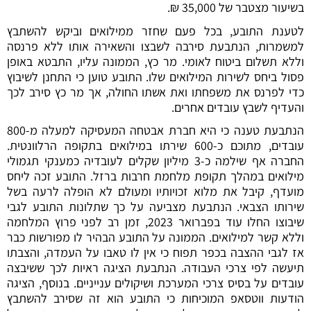
בשיעור מצטבר של 35,000 ₪.
לטענת התובע, בכל פעם שחזר ממילואים וביקש להשתבץ
למשמרות, הנתבעת סירבה לשבצו והשאירה אותו ללא פרנסה
וללא תשלום ביטוח לאומי. מר כץ, הממונה עליו, התבטא באופן
פסול ביחס לשירות המילואים שלו. התובע טוען כי התחנן לשיבוץ
כדי לפרנס את משפחתו ואת אשתו החולה, אך מר כץ סירב לכך
והעדיף לשבץ עובדים אחרים.
הנתבעת טענה כי היא חברת אבטחה המעסיקה למעלה מ-800
עובדים, מתוכם כ-600 שירתו במילואים בתקופה הרלוונטית.
החברה אף שילמה כ-3 מיליון שקלים לעובדיה כמענקי תגמולי
מילואים במהלך תקופת מלחמת חרבות ברזל. התובע זכה ליחס
מועדף, קיבל את מלוא זכויותיו ומעולם לא הופלה לרעה בשל
שירותו הצבאי. הנתבעת מצביעה על כך שתלונות התובע לגבי
שיבוצו החלו עוד בפברואר 2023, זמן רב לפני פרוץ המלחמה
וללא קשר למילואים. הממונה על התובע הבהיר לו מפורשות כבר
אז לגבי ההצבה בכפר תפוח כי אין לו טאבו על העמדה, והצבתו
תיעשה לפי צרכי העבודה. הנתבעת הציגה ראיות לכך ששיבצה
עובדים על בסיס צרכי המערכת ושיקולים ענייניים.
בנוסף, הציגה
הודעות ווטסאפ המוכיחות כי התובע הוא זה שסירב להשתבץ