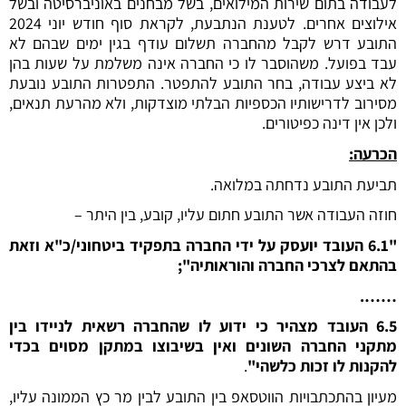
לעבודה בתום שירות המילואים, בשל מבחנים באוניברסיטה ובשל
אילוצים אחרים. לטענת הנתבעת, לקראת סוף חודש יוני 2024
התובע דרש לקבל מהחברה תשלום עודף בגין ימים שבהם לא
עבד בפועל. משהוסבר לו כי החברה אינה משלמת על שעות בהן
לא ביצע עבודה, בחר התובע להתפטר. התפטרות התובע נובעת
מסירוב לדרישותיו הכספיות הבלתי מוצדקות, ולא מהרעת תנאים,
ולכן אין דינה כפיטורים.
הכרעה:
תביעת התובע נדחתה במלואה.
חוזה העבודה אשר התובע חתום עליו, קובע, בין היתר –
"6.1 העובד יועסק על ידי החברה בתפקיד ביטחוני/כ"א וזאת
בהתאם לצרכי החברה והוראותיה";
…….
6.5 העובד מצהיר כי ידוע לו שהחברה רשאית לניידו בין
מתקני החברה השונים ואין בשיבוצו במתקן מסוים בכדי
להקנות לו זכות כלשהי"
.
מעיון בהתכתבויות הווטסאפ בין התובע לבין מר כץ הממונה עליו,