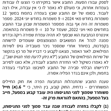
לספק עבורו הסעות. התובע אישר בחקירתו כי הוצעו לו עבודות
בעמדות אחרות, וכי מעולם לא נאמר לו כי אין עבודה, אילו רצה
לעבוד. בסופו של יום התובע שובץ בעמדה בתפוח במשך 12
משמרות בחודש מאי 2024 ו- 9 משמרות בחודש יוני 2024. מספר
משמרות זה היה אף גבוה ממספר המשמרות שבהן עבד התובע
בחודשים מאי ויוני 2022, שעמד על 10 ו- 9 משמרות בהתאמה.
אינטרס הנתבעת הוא שבסוף לא תהיה עמדת שמירה ריקה ונדרש
ממנה לנהל את המשאבים המצומצמים שעומדים לרשותה
בקפדנות, במיוחד אחרי שמספר ניכר מעובדיה גויס לשירות
המילואים. לאור האמור, מצאנו לקבוע כי דבריו של מר כץ בהקשר
של שירות המילואים של התובע ("
לא ניתן לדעת מתי תגויס שוב
"
),
לא נאמרו כשיקול לאי החזרת התובע לעבודה, אלא כוונו לסירוב
לדרישתו הבלתי סבירה של התובע לשיבוצו הבלעדי בעמדה
בתפוח, ולכן אינם בגדר הפליה אסורה.
טענת התובע שהתנהלות הנתבעת הפרה את חוק החיילים
המשוחררים – נדחית. החוק קובע, בין היתר, כי
" 6.(א) חייל
משוחרר שסמוך לפני התגיסותו היה עובד קבוע במפעל, חייב
בעל המפעל, בהתאם להוראות פרק זה-
(1) לקבלו בחזרה לעבודה שבה עבד סמוך לפני התגיסותו,