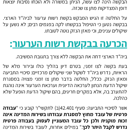
הבקשה הינה לצו עשה, הניתן במשורה ולא הוכחו נסיבות יוצאות
דופן המצדיקות מתן צו שכזה.
על החלטה זו הגיש המבקש בקשת רשות ערעור לביה"ד הארצי.
בבקשה נטען כי הטיפול בבקשתו לקה בפגמים רבים; לא נשען על
שיקולים ענינים, וכי מאזן הנזק נוטה לטובתו.
הכרעה בבקשת רשות הערעור
:
ביה"ד הארצי דחה את הבקשה ללא צורך בתגובת המשיבה.
בעת בקשה לצו זמני, בטרם דיון בהליך כולו ובירור מלא של
הראיות, נדרש ביה"ד לשקול שני שיקולים מרכזיים: סיכויי התביעה
ומאזן הנזק. ככלל, החלטה בדבר מתן צו זמני מצויה במסגרת
שיקול הדעת הנתון לערכאה הדיונית וערכאת הערעור אינה נוהגת
להתערב בה, אלא במקרים חריגים, בהם שיקול הדעת הופעל שלא
כהלכה.
אשר לסיכויי התביעה: סעיף 42.401(ב) לתקשי"ר קובע כי "
עבודה
פרטית של עובד מחוץ למסגרת עבודתו בשירות המדינה אינה
זכות מוקנית ולכן כל עובד המעוניין לעסוק בעבודה פרטית
נדרש לקבל היתר לכך
." במילים אחרות, לעובד בשירות המדינה