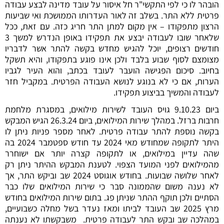
הובהר לו כי לפי התקשי"ר חל איסור על עובד מדינה לבצע עבודה
פרטית ללא התר. בשלב זה לאור העדרותו הממושכת ואי שביעות
הרצון מתפקודו – אין מקום למתן התר חריג כזה. עם זאת, ככל
שלאחר שובו לעבודה יבצע את תפקידו באופן הנדרש למשך 3
חודשים רצופים, יוכל להגיש מחדש בקשה להתר אשר לדבריו
מצומצם לסוף שבוע בלבד ולכן אינו פוגע בתפקודו, והיא תשקל
בחיוב. סיכום הפגישה הועבר לעובד בכתב, והוא העיר לגביו
הערות, אם כי לא בנוגע לנושא העבודה הפרטית. במקביל חזר
לעבודה והמשיך בביצוע תפקידו.
ביום 9.10.23 גויס העובד לשירות מילואים, במסגרת מלחמת
חרבות ברזל. במהלך שירות המילואים, ביום 26.3.24 הגיש המבקש
בקשה נוספת להתר עבודה פרטית. לאחר מספר פניות ניתן לו
היתר לתקופה שמחודש מאי 2024 עד חודש ספטמבר 2024 בה
שהה עדיין במילואים, או לתקופה קצרה יותר אם ישוחרר
מהמילואים לפני המועד הצפוי. לטענת המבקש ההיתר ניתן רק
לאחר שלושה שבועות. בחודש אוגוסט 2024 שב וביקש התר, אך
לא נענה משום שהממונה סבר כי שירות המילואים שלו כבר
הסתיים ולכן תוקף ההתר שניתן פג. בתום שירות המילואים בחודש
מרץ 2025 שב העובד לביתו ומאז נעדר בשל מחלה כשבועיים,
במהלכה שב ובקש התר לעבודה פרטית. משבקשתו לא נענתה