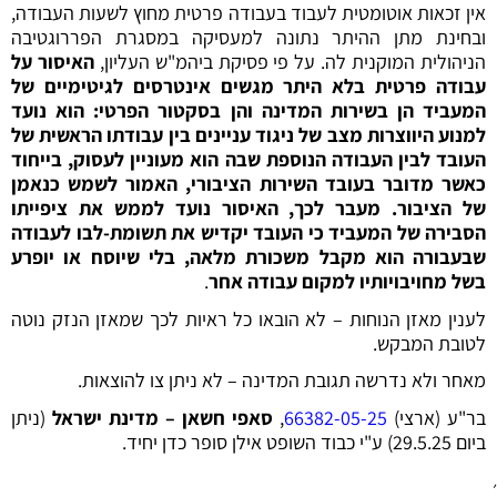
אין זכאות אוטומטית לעבוד בעבודה פרטית מחוץ לשעות העבודה,
ובחינת מתן ההיתר נתונה למעסיקה במסגרת הפררוגטיבה
הניהולית המוקנית לה. על פי פסיקת ביהמ"ש העליון,
האיסור על
עבודה פרטית בלא היתר מגשים אינטרסים לגיטימיים של
המעביד הן בשירות המדינה והן בסקטור הפרטי: הוא נועד
למנוע היווצרות מצב של ניגוד עניינים בין עבודתו הראשית של
העובד לבין העבודה הנוספת שבה הוא מעוניין לעסוק, בייחוד
כאשר מדובר בעובד השירות הציבורי, האמור לשמש כנאמן
של הציבור. מעבר לכך, האיסור נועד לממש את ציפייתו
הסבירה של המעביד כי העובד יקדיש את תשומת-לבו לעבודה
שבעבורה הוא מקבל משכורת מלאה, בלי שיוסח או יופרע
בשל מחויבויותיו למקום עבודה אחר
.
לענין מאזן הנוחות – לא הובאו כל ראיות לכך שמאזן הנזק נוטה
לטובת המבקש.
מאחר ולא נדרשה תגובת המדינה – לא ניתן צו להוצאות.
בר"ע (ארצי)
66382-05-25
,
סאפי חשאן – מדינת ישראל
(ניתן
ביום 29.5.25) ע"י כבוד השופט אילן סופר כדן יחיד.
׳