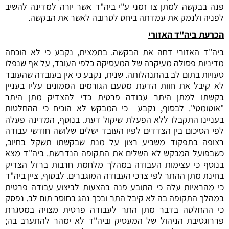
פנה בבקשה למתן צו זמני ע"י ביה"ד אשר יורה למדינה להשיב
לפניה ולנמק את עמדתה ביחס לסרובה לאשר את הבקשה.
הכרעת ביה"ד האזורי
ביה"ד האזורי דחה את הבקשה. בתמצית, נקבע כי לא הוכחה
מדיניות פסולה מעיקרה של המעסיקה כלפי העובד, על אף שנפלו
טעויות בתום לב בהתנהלותה. שנית, נקבע כי אין בעובדה שהעובד
לא קיבל את חוות הדעת מטעם הגורמים הממונים עליו בעניין
בקשתו למתן היתר עבודה פרטית כדי להצדיק מתן היתר
"אוטומטי". לבסוף, נקבע כי המבקש לא הוכיח כי ההחלטות
בעניינו התקבלו ללא הפעלת שיקול דעת. בנוסף, המדינה פעלה
לפי הסיכום בין הצדדים לפיו העובד ישלים שלושה חודשי עבודה
רצופה בתפקוד משביע רצון על מנת שבקשתו תשקל בחיוב,
כשבפועל המבקש לא השלים את התקופה הנדרשת. ביה"ד מצא
בנוסף כי עצימות העבודה במהלך מלחמת חרבות ברזל הצדיק
בחינת מתן ההתר לפי צרכי העבודה המוגברים. לבסוף, ציין ביה"ד
כי מהראיות עלה כי התובע פנה בהצעות לביצוע עבודה פרטית
במהלך התקופה בה לא קיבל התר ובכך נהג בחוסר תום לב. נפסק
כי ההחלטה בדבר מתן התר לעבודה פרטית מצויה במסגרת
פררוגטיבת הניהול של המעסיק וביה"ד לא ימהר להתערב בה;