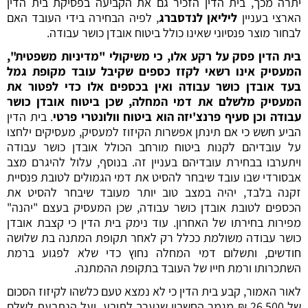
יתרה מכך, בית הדין הזכיר גם את הקביעה בפסיקת בית הדין
הארצי בעניין
ליליאן לנדסברג
, לפיה הבחירה בידי העובד האם
לבחור מוצר פנסיוני שאינו כולל ביטוח אובדן כושר עבודה.
בית הדין פסק על רקע אלו, כי משיקולי "מדיניות משפטית",
המעסיק אינו רשאי לקזז כספים שקיבל עובד מקופת גמל
בעד אובדן כושר עבודה ואין בכספים אלו כדי לפטור את
המעסיק מלשלם את דמי המחלה, שכן ביטוח אובדן כושר
עבודה וכן סעיף פרנצ'יזה הוא ביטוח וולונטרי פרטי
. בית הדין
הביע חשש כי אם תינתן אפשרות הקיזוז למעסיק, מעסיקים ילחצו
על עובדיהם לקנות ביטוח מורחב הכולל אובדן כושר עבודה
ויתערבו בבחירת עובדיהם בעניין זה. בנוסף, עלול להיגרם מצב
אבסורדי שבו עובד שיבחר להסיט את דמי הגמולים לטובת פנסיית
זקנה בלבד, יהיה במצב טוב יותר מעובד שיבחר להסיט את
הכספים לטובת אובדן כושר עבודה, שכן המעסיק בעצם "יהנה"
מפירות בחירתו של האחרון. עוד נימק בית הדין כי קצבת אובדן
כושר עבודה משולמת ככלל רק לאחר תקופת המתנה בת שלושה
חודשים, ותשלום דמי המחלה נחוץ כדי שלא לפגוע ברמת
השתכרותו ורמת חייו של העובד בתקופת ההמתנה.
לאור האמור, קבע בית הדין כי לא נמצא טעם כלשהו לקיזוז הסכום
של 26,500 ₪ מגמר החשבון שנערך לתובע, ועל הנתבעת לשלם