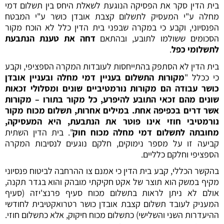
בית הדין סקר את הפסיקה הנוגעת לשאלת היחס בין תשלום דמי
מחלה ע"י המעסיק לתשלום קצבת אובדן כושר ע"י המבטח
הפנסיוני, וקבע כי במקרה שבפני בית הדין כלל לא הוכח מקור
הסכומים ששולמו לתובע, ובהתאם
דחה את טענת הנתבעת
לתשלומי כפל
.
בית הדין לא הסתפק בהתייחסות לעובדות המקרה הספציפי, וקבע
כי ככלל "
מקורות התשלום בעניין דמי מחלה ובעניין אובדן
כושר עבודה הם מקורות נורמטיביים שונים ומסלולי זכאות
שונים מהם זכאי התובע להיפרע, כל מקור בתורו – מקורות
אשר דרים בכפיפה אחת. במילים אחרות, תשלום מכוח מקור
נורמטיבי חוזי אינו פוטר את הנתבעת, היא המעסיקה,
מחובתה לתשלום דמי מחלה מכוח חוק
". בית הדין השתית
קביעה זו על מספר נימוקים, חלקם נוגעים לנסיבות המקרה
הספציפי וחלקם כלליים.
בהקשר הכללי, קבע בית הדין כי אמנם צו ההרחבה לביטוח פנסיוני
מקיף במשק הוא תוצר של אקט חקיקתי מובהק והוא בגדר תקנה,
אולם לא ניתן לראות בתשלום מכוח סעיף פרנצ'יזה (סעיף
המעניק לעובד תשלום קצבת אובדן כושר רטרואקטיבית לחודשי
ההיעדרות השני והשלישי) כתשלום מכוח חיקוק, אלא כתשלום חוזי.