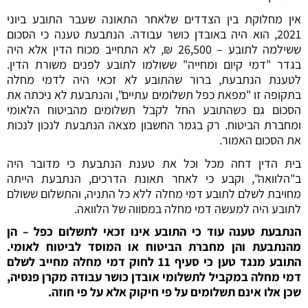
אין מחלוקת בין הצדדים שלאחר התאונה שעבר התובע ביוני
2021, הוא היה באובדן כושר עבודה. הנתבעת טענה כי הסכום
ששילמה לתובע – 26,500 ₪, לא התחייב מכוח הדין אלא היה
בגדר "דמי קיום ומחייה" ששולמו לתובע לפנים משורת הדין.
לטענת הנתבעת, ברור שהתובע לא זכאי היה לדמי מחלה
בתקופה זו "מפאת כפל תשלומים עתיים", והנתבעת לא ניכתה את
הסכום גם כשהתובע החל לקבל תשלומים מהביטוח הלאומי
ומחברת הביטוח. רק בגמר החשבון מצאה הנתבעת לנכון לנכות
את הסכום האמור.
בית הדין דחה מכל וכל את טענת הנתבעת כי מדובר היה
ב"הלוואה", וקבע כי לאחר תאונת הדרכים, הנתבעת הייתה
מחויבת לשלם לתובע דמי מחלה ללא כל התניה, והתשלום ששולם
לתובע היה למעשה דמי מחלה במסווה של הלוואה.
הנתבעת טענה עוד כי התובע אינו זכאי לתשלום כפל – הן
מהנתבעת והן מחברת הביטוח או המוסד לביטוח לאומי.
התובע מנגד טען כי סעיף 11 לחוק דמי מחלה מחייב לשלם
דמי מחלה במקביל לתשלומי אובדן כושר עבודה מקרן פנסיה,
שכן אלו אינם תשלומים על פי חיקוק אלא על פי חוזה.