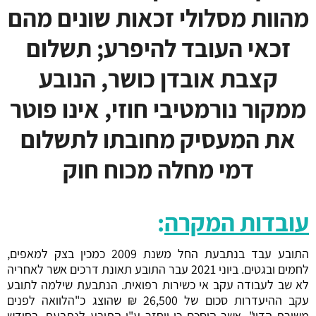
מהוות מסלולי זכאות שונים מהם
זכאי העובד להיפרע; תשלום
קצבת אובדן כושר, הנובע
ממקור נורמטיבי חוזי, אינו פוטר
את המעסיק מחובתו לתשלום
דמי מחלה מכוח חוק
עובדות המקרה
:
התובע עבד בנתבעת החל משנת 2009 כמכין בצק למאפים,
לחמים ובגטים. ביוני 2021 עבר התובע תאונת דרכים אשר לאחריה
לא שב לעבודה עקב אי כשירות רפואית. הנתבעת שילמה לתובע
עקב ההיעדרות סכום של 26,500 ₪ שהוצג כ"הלוואה לפנים
משורת הדין", אשר הוסכם כי יוחזר ע"י התובע לנתבעת. בחודש