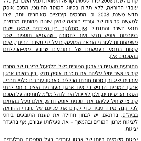
קודם לשנת 2008 שרר סטטוס קוו של השוואת תנאי השכר בין כלל
עובדי ההוראה, ללא תלות בסיווג המוסד החינוכי. הסכם אופק
חדש משנת 2008 וכן הסכמים קיבוציים מאוחרים יותר, יצרו
למעשה קבוצות של עובדי הוראה שהינן שונות מהותית מבחינת
תנאי השכר והתגמול.
אין מחלוקת בין הצדדים שמאז יישום
רפורמות אופק חדש ועוז לתמורה, שהעניקו תוספות שכר
משמעותיות לעובדי הוראה המועסקים על ידי משרד החינוך, קיים
קיפוח בתנאי העסקתם של התובעים שנובע מאי-הכללתם
בהסכמים אלו
.
התובעים טוענים כי ארגון המורים כשל מלפעול לכינונו של הסכם
קיבוצי אשר יחיל עליהם את תוכנית אופק חדש, בין בהיותו ארגון
עובדים יציג ובין מכוח חובתו הכללית כארגון עובדים כלפי חבריו.
ארגון המורים הדגיש כי אינו ארגון העובדים היציג ביחס לבתי
הספר הכנסייתיים, ולכן לא יכול היה לנהל מו"מ לחתימה על הסכם
קיבוצי שיחיל עליהם את תוכנית אופק חדש, אולם פעל בהתאם
לכל קנה מידה סביר כדי לקדם את עניינם של עובדי ההוראה
בביה"ס
. בהתאם, יש לבחון תחילה את טענת התובעים ביחס
ליציגות ארגון המורים ובהמשך – את פעילותו עבורם, אף בהעדר
יציגות.
יציגות משמעה היותו של ארגון עובדים בעל הסמכות הבלעדית