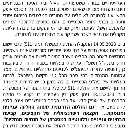
העל-יסודיים בצורה משמעותית. הואיל ובתי הספר הכנסייתיים
הינם מוסדות מוכרים שאינם רשמיים, נכון למועד זה, הסכמי אופק
חדש ועוז לתמורה לא חלים על המורים המלמדים בכיתות יסודי
וחטה"ב בבתי הספר הכנסייתיים, והם כפופים להסכמי המורים
מ'העולם הישן'. לעומת זאת, מורים המועסקים בחטיבה העליונה
מקבלים את תנאי השכר אשר קבועים בתוכנית עוז לתמורה.
ביום 14.05.2023 התקבלה החלטת ממשלה (מס' 511) לגבי יישום
רפורמת אופק חדש על בתי ספר יסודיים מוכרים שאינם רשמיים.
כחודשים לאחר מכן החליט משרד החינוך ליישם את תוכנית אופק
חדש בשנה"ל תשפ"ד על שתי בעלויות במגזר החרדי. בעקבות
כך, הוגשה עתירה לביהמ"ש לעניינים מינהליים בירושלים, מצד
עמותות המנהלות בתי ספר מכל גוני הקשת בישראל, לרבות
בעלויות של ביה"ס הכנסייתיים, בה נטען כי יש להורות למשרד
החינוך ליישם את החלטה 511 על כלל בתי הספר של המוכש"ר.
ביום 18.12.2023 ניתן פסק דין בעתירה בו נקבע כי החלה
הדרגתית של אופק חדש על בתי הספר המוכש"רים אינה בלתי
לגיטימית, אך "
גם החלטה הדרגתית טעונה החלטה עניינית
ומנומקת
…
הקצאה דיפרנציאלית של תקציבים, קביעת
תבחינים ענייניים ורלוונטיים במסגרתן של הנחיות מנהליות
".
נקבע כי החלטת משרד החינוך להחיל את תוכנית אופק חדש רק