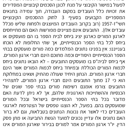
לפעול במישור הקיבוצי על מנת לכונן הסכמים קיבוציים המסדירים
את זכויות כלל העובדים במקום העבודה, תוך עמידה בתנאים
המספריים הקבועים ב
סעיף 3
ל
חוק ההסכמים הקיבוציים
תשי"ז-1957 (רוב בקרוב העובדים המיוצגים ולפחות שליש מכלל
עובדים אלו). התובעים אינם מציינים מפורשות האם הם מתייחסים
לארגון המורים כארגון יציג ביחס לבית הספר בו הם מועסקים או
ביחס לכל בתי הספר הכנסייתיים, אך שתי החלופות לא הוכחו
בענייננו: אין בפנינו נתונים המלמדים כמה מורים מועסקים בבתי
הספר הכנסייתיים היסודיים וכמה מתוכם הינם חברי ארגון המורים.
אף ביחס לביה"ס בו מועסקים התובעים – לא הובאו נתונים ביחס
לכמות המורים הכוללת ובמיוחד ביחס לכמות המורים אשר הינם
חברי ארגון המורים. הנתון היחיד שעולה מהתיק ושאינו במחלוקת
הוא כי 17 מתוך התובעים הינם חברי ארגון המורים
.
לתצהירי
התובעים צורפו אומנם רשימות מורים בבתי ספר שונים של
הכנסיות וההשתייכות הארגונית שלהם, אך לא ניתן לדעת האם
מדובר בכל בתי הספר הכנסייתיים בישראל ובכל המורים
שמועסקים בהם. בפועל, לא הוצגו טפסים של הצטרפות לארגוני
העובדים כדי לאשר את נכונות הנתונים בטבלאות, וגם לא ברור
האם נתונים אלו עדיין נכונים למועד הגשת התביעה או מתן פסק
הדין. יו"ר ארגון המורים אמר למורים בבירור שארגון המורים אינו