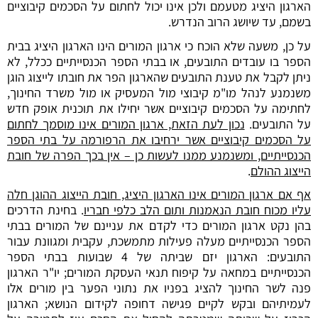
הארגון היציג מטעמם ולכן אינו יכול לחתום על הסכמים קיבוציים
בשמם, עד שיושג הרוב הנדרש.
על כן, משעה שלא הוכח כי ארגון המורים הינו הארגון היציג בבית
הספר בו עובדים התובעים, או בבתי הספר הכנסייתיים ככלל, לא
ניתן לקבל את טענת התובעים שהארגון הפר את חובתו לייצוג הוגן
משנמנע לנהל מו"מ קיבוצי מול המעסיק או מול משרד החינוך,
לחתימה על הסכמים קיבוציים אשר יחילו את תוכנית אופק חדש
על התובעים.
נכון לעת הזאת, ארגון המורים אינו מוסמך לחתום
על הסכמים קיבוציים אשר ירחיבו את הרפורמה על בתי הספר
הכנסייתיים, ומשנמנע ממנו לעשות כן – אין בכך הפרה של חובת
הייצוג ההולם
.
אף אם ארגון המורים אינו הארגון היציג, חובת הייצוג ההוגן חלה
עליו מכוח חובת הנאמנות ותום הלב כלפי חבריו
. בחינת הדרכים
בהן נקט ארגון המורים כדי לקדם את עניינם של המורים בבתי
הספר הכנסייתיים מעלה פעילות מתמשכת, עקבית ומגוונת עבור
התובעים: הארגון יזם שביתה של 4 שבועות בבתי הספר
הכנסייתיים במחאה על קיפוח תנאי העסקת המורים; יו"ר הארגון
פנה לשר החינוך להציג בפניו את נתוני הפער בין מורים אלו
לעמיתיהם ובקש לקיים פגישה דחופה לקידום הנושא; הארגון