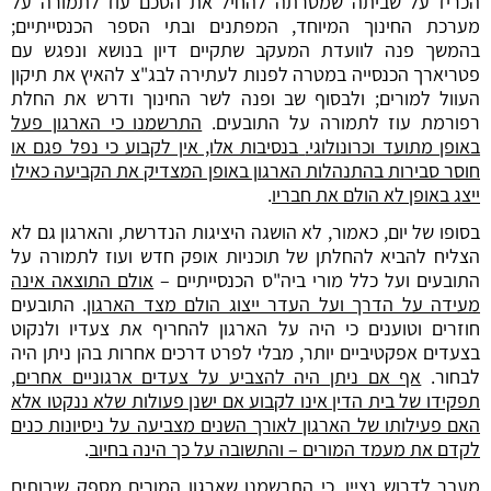
הכריז על שביתה שמטרתה להחיל את הסכם עוז לתמורה על
מערכת החינוך המיוחד, המפתנים ובתי הספר הכנסייתיים;
בהמשך פנה לוועדת המעקב שתקיים דיון בנושא ונפגש עם
פטריארך הכנסייה במטרה לפנות לעתירה לבג"צ להאיץ את תיקון
העוול למורים; ולבסוף שב ופנה לשר החינוך ודרש את החלת
רפורמת עוז לתמורה על התובעים.
התרשמנו כי הארגון פעל
באופן מתועד וכרונולוגי.
בנסיבות אלו, אין לקבוע כי נפל פגם או
חוסר סבירות בהתנהלות הארגון באופן המצדיק את הקביעה כאילו
ייצג באופן לא הולם את חבריו
.
בסופו של יום, כאמור, לא הושגה היציגות הנדרשת, והארגון גם לא
הצליח להביא להחלתן של תוכניות אופק חדש ועוז לתמורה על
התובעים ועל כלל מורי ביה"ס הכנסייתיים –
אולם התוצאה אינה
מעידה על הדרך ועל העדר ייצוג הולם מצד הארגון
. התובעים
חוזרים וטוענים כי היה על הארגון להחריף את צעדיו ולנקוט
בצעדים אפקטיביים יותר, מבלי לפרט דרכים אחרות בהן ניתן היה
לבחור.
אף אם ניתן היה להצביע על צעדים ארגוניים אחרים,
תפקידו של בית הדין אינו לקבוע אם ישנן פעולות שלא ננקטו אלא
האם פעילותו של הארגון לאורך השנים מצביעה על ניסיונות כנים
לקדם את מעמד המורים – והתשובה על כך הינה בחיוב
.
מעבר לדרוש נציין, כי התרשמנו שארגון המורים מספק שירותים