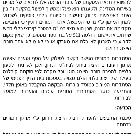
להשוואת תנאי העסקתם של עובדי הוראה אלו לתנאים של מורים
בשירות המדינה, ולטענתו הוא פעל וממשיך לפעול בהקשר זה בין
היתר באמצעות פניות, פגישות וניסיונות בלתי פוסקים לשכנוע
למתן המימון ע"י גורמי הממשל. ארגון המורים הוסיף כי התביעה
מקדימה את זמנה, שכן הוא מצוי במו"מ להסכם קיבוצי כללי חדש
שירחיב את יישום החלטה 511 על בתי ספר נוספים, כך שאין מקום
לקבוע כי הארגון לא צלח את מאבקו או כי לא מילא אחר חובת
הייצוג ההולם.
הסתדרות המורים הגישה בקשה לסילוק על הסף וטענה שאינה
ארגון העובדים היציג ביחס לביה"ס הנדון, ולכן לא ניתן לטעון
כלפיה להפרת חובת הייצוג הוגן, וכל מקרה לפי חוקתה קובלנה
בעילה של ייצוג בלתי הולם מצויה בסמכות בית הדין הפנימי של
הסתדרות המורים כמוסד בוררות. הבקשה התקבלה באופן חלקי,
והתביעה כנגד הסתדרות המורים עוכבה והועברה למוסד
לבוררות.
הכרעה:
טענת התובעים להפרת חובת הייצוג ההוגן ע"י ארגון המורים
נדחתה.