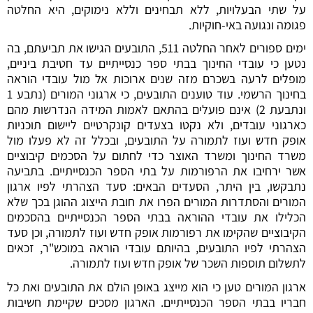
על שתי הבעלויות, ללא תבחינים וללא נימוקים, היא החלטה
פגומה ונגועה באי-חוקיות.
ימים ספורים לאחר החלטה 511, התובעים הגישו את תביעתם, בה
נטען כי עובדי החינוך בבתי ספר כנסייתיים עד חטיבת ביניים,
מופלים לרעה בשכרם מזה שנים ארוכות אל מול עובדי הוראה
בחינוך הרשמי. עוד טוענים התובעים, כי ארגוני המורים (נתבע 1
ונתבעת 2) אינם פועלים בהתאם לאמות המידה הנדרשות מהם
כארגוני עובדים, ולא נקטו בצעדים קונקרטיים ליישום תוכניות
אופק חדש ועוז לתמורה על התובעים, ובכלל זה לא פעלו מול
משרד החינוך ומשרד האוצר כדי לחתום על הסכמים קיבוציים
אשר ירחיבו את הרפורמות על בתי הספר הכנסייתיים. בתביעה
נתבקשו, בין היתר, הסעדים הבאים: סעד הצהרתי לפיו ארגון
המורים והסתדרות המורים הפרו את חובת הייצוג ההוגן בכך שלא
הכלילו את עובדי ההוראה בבתי הספר הכנסייתיים בהסכמים
הקיבוציים שהקימו את רפורמות אופק חדש ועוז לתמורה, וכן סעד
הצהרתי לפיו התובעים, בהיותם עובדי הוראה במוכש"ר, זכאים
לתשלום תוספות השכר של אופק חדש ועוז לתמורה.
ארגון המורים טען כי הוא מייצג באופן הולם את התובעים ואת כל
חבריו בבתי הספר הכנסייתיים. הארגון מסכים שקיימת חשיבות