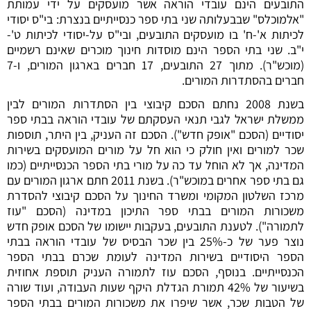
התובעים הינם עובדי הוראה אשר מועסקים על ידי עמותת
"אלמוכלס" שבבעלותה שני בתי ספר כנסייתיים בנצרת: בי"ס יסודי
לכיתות א'-ח' בו מועסקים התובעים, ובי"ס על-יסודי לכיתות ט'-
י"ב. שני בתי הספר הינם מוסדות חינוך מוכרים שאינם רשמיים
(מוכש"ר). מתוך 27 התובעים, 17 חברים בארגון המורים, ו-7
חברים בהסתדרות המורים.
בשנת 2008 נחתם הסכם קיבוצי בין הסתדרות המורים לבין
ממשלת ישראל לגבי תנאי העסקתם של עובדי הוראה בבתי ספר
יסודיים (הסכם "אופק חדש"). הסכם זה העניק, בין היתר, תוספות
שכר למורים ואין חולק כי הוא חל על מורים המועסקים בשירות
המדינה, אך לא הוחל עד כה על מורי בתי הספר הכנסייתיים (כמו
גם בתי ספר אחרים במוכש"ר). בשנת 2011 חתם ארגון המורים עם
מרכז השלטון המקומי ומשרד החינוך על הסכם קיבוצי להסדרת
משכורות המורים בבתי ספר התיכון במדינה (הסכם "עוז
לתמורה"). לטענת התובעים, בעקבות יישומו של הסכם אופק חדש
נוצר פער של כ-25% בין שכר הבסיס של עובדי הוראה בבתי
הספר היסודיים בשירות המדינה לעומת שכרם בבתי הספר
הכנסייתיים. בנוסף, הסכם עוז לתמורה העניק תוספת אחוזית
בשיעור של 42% תמורת הגדלת היקף שעות העבודה, ועוד שורה
של הטבות שכר, אשר שיפרו את משכורות המורים בבתי הספר