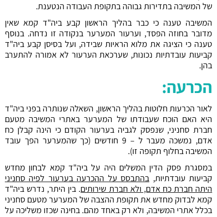
של המשיבה בתדירות גבוהה בתקופת העבודה הנטענת.
המשיבה טענה כי כבר בהליך הראשון קבע ביה"ד קמא שאין
מדובר בחוזה הפסד, וערעור המערער בנקודה זו נדחה. בנוסף
טענה כי הציגה את מלוא הראיות שבידה, ועל בסיסן קבע ביה"ד
קביעות עובדתיות נכונות, שערכאת הערעור לא אמורה להתערב
בהן.
הכרעה:
לאור הכרעות חלוטות בהליך הראשון, השאלה שנותרה בפני ביה"ד
היא האם הוכח שעבודתו של המערער באתרי המשיבה מטעם
חברת סחניני, שנפסק לגביה בערעור הקודם כי הינה קבלן כח
אדם, נמשכה מעבר ל – 9 חודשים (כך שהמערער הפך עובד
המשיבה בחלוף תקופה זו).
במסגרת פסק הדין המשלים היה על ביה"ד קמא לבחון מחדש
קביעות עובדתיות,
בהתבסס על ההכרעה בערעור לפיה סחניני
היתה חברת כח אדם, ולא חברת שירותים
. בין היתר, נדרש ביה"ד
קמא לבדוק מחדש את תקופת ההצבה של המערער מטעם סחניני
בכלל אתרי המשיבה, ולא רק באחד מהם. בחינה שכזו משליכה על