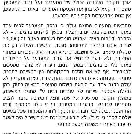
אורך תקופת העבודה הכולל של המערער ועל זהות המעסיק.
משביה"ד קמא לא בחן את העסקת המערער באתרים הנוספים,
אין מנוס מהתערבות בקביעותיו והכרעתו.
מהראיות המעטות שהוצגו עולה, כי גרסת המערער לפיה עבד
באתר המשיבה בגלי ים בהרצליה במשך 5 שנים ברציפות – לא
נסתרה. דו"חות האיכון שהגיש תומכים בשהותו באזור זה (23,000
שיחות אוכנו במהלך התקופה). מנגד, המשיבה העידה רק את
מנהלת משאבי אנוש וחשבונות, שלא הכירה את העובדים באתרי
המשיבה, ולא ידעה להכחיש את עדות המערער על התיצבותו
באתר גלי ים ברציפות במשך שנים. העדה לא צרפה מסמכים
לתצהירה, אף לא את הסכם ההתקשרות בין המשיבה לחברת
סחניני, וטענתה כאילו היה מדובר בהתקשרות קצרה ומקרית לא
עולה בקנה אחד עם הוראת תשלום מטעמה המצויה בתיק, בהן
נכללה אספקת שירות של עובדים רבים ע"י סחניני למשיבה,
במהלך תקופה ממושכת של שנה וחצי. המשיבה סרבה להציג
מסמכים שנדרשו פרטנית במסגרת הליכי גילוי מסמכים (כמו
התחשבנות בינה לבין חברת סחניני; דו"חות הנוכחות שעל בסיסם
שלמה לסחניני וכיוב'). לא הובא עד שנכח בשטח שיכול היה לאשר
מי עבד באתרי המשיבה מטעם סחניני.