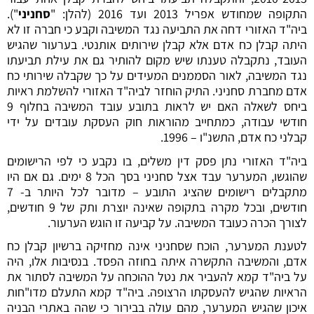
התקופה שמחודש אפריל 2013 ועד 2016 (להלן: "
סחניני
").
ביה"ד האזורי דחה את התביעה נגד המשיבה וקבע כי חברה זו לא
היתה קבלן כח אדם אלא קבלן שירותים אותנטי. בערעור שהגיש
העובד, נתקבלה טענתו שיש מקום להותיר גם את עילת תביעתו
נגד המשיבה, לאור הסממנים המעידים על כך שקבלה שירותי כח
אדם מחברת סחניני. התיק הוחזר לביה"ד האזורי להשלמת ראיות
ביחס לשאלה האם יש לראות בתובע עובד המשיבה בחלוף 9
חודשי עבודה, כמתחייב מהוראות חוק העסקת עובדים על ידי
קבלני כח אדם, התשנ"ו – 1996.
ביה"ד האזורי נתן פסק דין משלים, בו נקבע כי לפי הרישומים
שהוגשו, המערער עבד אצל סחניני בסך הכל 8 ימים. גם אם היו
מתקבלים רישומים שהציג התובע – מדובר לכל היותר ב- 7
חודשים, ובכל מקרה בתקופה שאינה יוצרת ותק של 9 חודשים,
לצורך הכרה כעובד המשיבה. על קביעה זו הוגש הערעור.
לטענת המערער, הוכח שסחניני אינה מחזיקה ברשיון קבלן כח
אדם, והמשיבה התקשרה איתה בחוזה הפסד. בנסיבות אלו, היה
על ביה"ד קמא להעביר את נטל ההוכחה על המשיבה לסתור את
הראיות שהגיש להעסקתו הרצופה. ביה"ד קמא התעלם מדו"חות
איכון שהגיש המערער, מהם עולה בבירור כי שהה באתרי הבניה