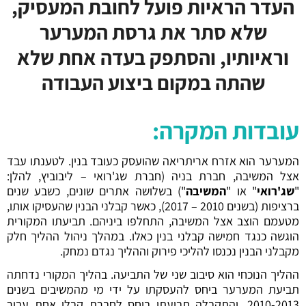
העדר הראיות פועל לחובת המעסיק,
שלא סתר את גרסת המערער
וראיותיו, והסתפק בעדה אחת שלא
שהתה במקום ביצוע העבודה
עובדות המקרה:
המערער הוא אזרח אריתריאה שהועסק כעובד בנין. לטענתו עבד
אצל המשיבה, חברת בניה (חברת שג'רואי – ליבוביץ, להלן:
"
שג'רואי
" או "
המשיבה
") בשלושה אתרים שונים, כשבע שנים
ברציפות (בשנים 2010 – 2017), כאשר קבלני הבנין שהעסיקו אותו,
מטעמם הוצב אצל המשיבה, התחלפו ביניהם. תביעתו המקורית
הוגשה כנגד חמישה קבלני בנין כאלו. במהלך ניהול ההליך חלק
מקבלני הבנין נכנסו להליכי פירוק וההליך נגדם נמחק.
ההליך הנוכחי הוא סיבוב שני של התביעה. בהליך המקורי נדחתה
תביעת המערער ביחס להעסקתו על ידי מי מהמשיבים בשנים
2010-2013, והתקבלה תביעתו ביחס לחברת קבלן אחת עבור