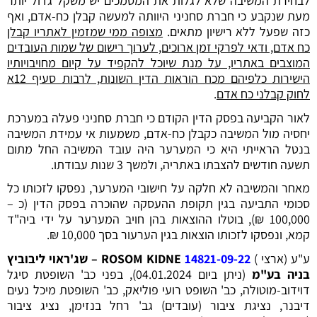
לבחירת המשיבה שלא לגלות את המסמכים יש משקל גדול יותר
מעת שנקבע כי חברת סחניני היוותה למעשה קבלן כח-אדם, ואף
כזה שפעל ללא רישיון מתאים.
מצופה ממי שמזמין לאתריו קבלן
כח אדם, ודאי לפרקי זמן ארוכים, לערוך רישום של שמות העובדים
המוצבים באתריו, על מנת שיוכל להקפיד על קיום מחויבויותיו
הישירות כלפיהם מכח הוראות הדין השונות, לרבות סעיף 12א
לחוק קבלני כח אדם
.
לאור הקביעה בפסק הדין הקודם כי חברת סחניני פעלה במערכת
יחסיה מול המשיבה כקבלן כח-אדם, משמעות אי עמידת המשיבה
בנטל הראייתי היא כי המערער היה עובד המשיבה החל מתום
תשעה חודשים להצבתו באתריה, ולמשך 3 שנות עבודתו.
מאחר והמשיבה לא חלקה על חישובי המערער, נפסקו לזכותו כל
סכומי התביעה בגין תקופת ההעסקה שהוכרה בפסק הדין (כ –
100,000 ₪), בוטלו ההוצאות בהן חויב המערער על ידי ביה"ד
קמא, ונפסקו לזכותו הוצאות בגין הערעור בסך 10,000 ₪.
ע"ע (ארצי )
14821-09-22
ROSOM KIDNE –
שג'ראוי ליבוביץ
בניה בע"מ
(ניתן ביום 04.01.2024), בפני כב' השופטת סיגל
דוידוב-מוטולה, כב' השופט רועי פוליאק, כב' השופטת מיכל נעים
דיבנר, נציגת ציבור (עובדים) גב' רחל בנזימן, נציג ציבור