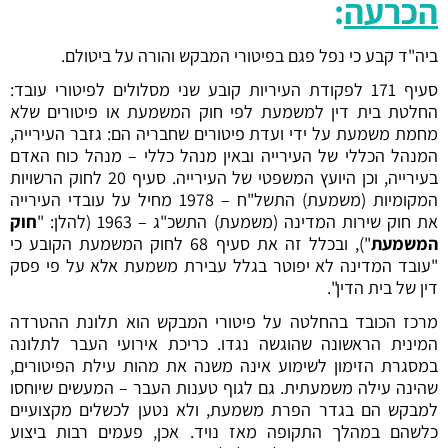
הכרעה
:
ביה"ד קבע כי נפל פגם בפיטורי המבקש והורה על ביטולם.
סעיף 171 לפקודת העיריות קובע שני מסלולים לפיטורי עובד:
החלטת בית דין למשמעת לפי חוק המשמעת או פיטורים שלא
מחמת משמעת על ידי ועדת פיטורים שחבריה הם: גזבר העירייה,
המנהל הכללי של העירייה ובאין מנהל כללי – מנהל כוח האדם
בעירייה, וכן היועץ המשפטי של העירייה. סעיף 20 לחוק הרשויות
המקומיות (משמעת) התשל"ח – 1978 מחיל על עובדי העירייה
את חוק שירות המדינה (משמעת) התשכ"ג – 1963 (להלן: "
חוק
המשמעת
"), ובכלל זה את סעיף 68 לחוק המשמעת הקובע כי
"עובד המדינה לא יפוטר בגלל עבירת משמעת אלא על פי פסק
דין של בית הדין".
מרכז הכובד בהחלטה על פיטורי המבקש הוא תלונת ההטרדה
המינית הראשונה שהוגשה נגדו. כריכת אירועי העבר לתלונה
במסגרת הזימון לשימוע אינה משנה את מהות עילת הפיטורים,
שהינה עילה משמעתית. גם לגוף טענות העבר – המעשים שיוחסו
למבקש הם בגדר הפרת משמעת, ולא נטען לכשלים מקצועיים
כלשהם במהלך התקופה מאז נויד. אכן, פעמים רבות ביצוע