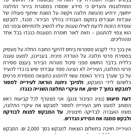
המתלוננות והעדים כי מידע שמסרו במסגרת בירור התלונה
ייחשף, ירתיע מהגשת תלונה ויקשה על השגת שיתוף פעולה של
עובדות ועובדים במקום העבודה בהליך הבירור. מנגד, למבקש
עומדת הזכות לדעת לאילו טענות עליו להשיב ולהתייחס ובפני מה
הוא צפוי להתגונן – וזאת לאור חומרת הטענות כנגדו בכל אחד
מההליכים.
אין בכך כדי לקבוע מסמרות ביחס להיקף החובה החלה על מעסיק
במסירת פרטי תלונה על הטרדה מינית. בענייננו, למעט טענה
כללית בדבר החשש מפני סיכול מטרות הבירור בעצם מסירת
פרטי התלונה, העירייה לא הציגה מסד עובדתי שיש בו כדי להעיד
על כך שערך בירור האמת עשוי להיפגע כתוצאה ממסירת פרטים
כלשהם לידי המבקש,
ולפיכך ניתנה הוראה לעירייה למסור
למבקש בתוך 7 ימים, את עיקרי התלונה השנייה כנגדו
.
דעת מיעוט
(נציג הציבור צנגן): אני מצטרף לכל קביעות ראש
המותב למעט חיוב העירייה למסור למבקש את עיקרי התלונה,
משזו הועברה לבדיקה חיצונית.
על המבקש לפנות לבודקת
ולבקש ממנה את המידע הנדרש.
העירייה חויבה בתשלום הוצאות למבקש בסך 2,000 ₪. המבקש