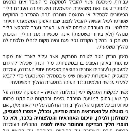
עבירות משמעת עשוי להוביל למסקנה כי העובד אינו מתאים
לתפקידו. עם זאת משהפרת המשמעת היא חמורה העברת הליך
הפיטורים למסלול אי התאמה חותרת תחת ההסדרים החוקיים
שפורטו לעיל ועשויה להוביל למצב שבו האפיק המשמעתי יתייתר
לחלוטין. גם העובדה שביחס לאירועי העבר נערך למבקש הליך
מנהלי (ולא בירור משמעתי) אינה מכשירה את ההליך הנוכחי,
משיתכן כי בהליך הקודם נפל פגם והיה מקום לנהלו מלכתחילה
כהליך משמעתי.
מאזן הנזק נוטה לטובת המבקש, אשר עלול לאבד את מקור
פרנסתו באופן הפוגע בו ובמשפחתו. מול הנזק שעלול להיגרם
למעסיק ולעובדים אחרים כתוצאה מאכיפת יחסי העבודה, עומדת
למעסיק האפשרות לעשות שימוש במסלול המשמעתי כדי להביא
לצעדי ענישה הולמים כנגד העובד במסגרת ההליך המשמעתי.
אשר לבקשת המבקש לעיין בתלונה השנייה – הפסיקה עמדה על
כך שאין בחוק למניעת הטרדה מינית ובתקנות שהותקנו מכוחו
פירוט רב על אופן ניהול הליך בירור התלונה על ידי האחראי/ת, אם
כי
מוטלת על האחראית חובת סודיות, וככלל, יימסרו למעסיק,
למתלונן ולנילון, סיכום האחראית והמלצותיה בלבד, ולא כל
תוצרי הליך הבדיקה והחומר שהיה לפניה
. התכלית העומדת
בבסיס חובת השמירה על הסודיות מבוססת על החשש של