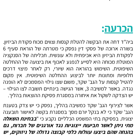
הכרעה
:
ביה"ד דחה את הבקשה להטלת קנסות וצווים מכוח פקודת הביזיון.
בשורה ארוכה של פסקי דין נפסק כי מטרתה של הוראת סעיף 6
לפקודת הביזיון היא אכיפתית ולא עונשית. תכליתה של הסנקציה
המוטלת מכוחה היא לסייע לנפגע לאכוף את ביצועה של ההחלטה
השיפוטית. השימוש בהוראה הוא שיורי, רק לאחר מיצוי דרכים
חלופיות ומתונות יותר לביצוע ההחלטה השיפוטית. אין מקום
להטיל קנסות על הגב' שקד, משום שצו גילוי המסמכים לא הופנה
נגדה. באשר למשיבה 3, אשר הגישה בינתיים תשובה לצו הגילוי –
יש הצדקה לשקול את איחורה במסגרת פסיקת ההוצאות בהליך.
אשר לצירוף הגב' שקד כמשיבה בהליך, נפסק כי יש צדק בטענת
הגב' שקד כי לא בנקל יורם מסך במסגרת בקשה לאישור תובענה
יצוגית. בפסיקת בתי המשפט הכלליים נקבע כי "
בבחינת השאלה
מתי ניתן לאשר תביעות ייצוגיות נגד אורגנים של חברות, גם
בהנחה שהם ביצעו עוולות כלפי קבוצה גדולה של ניזוקים, יש