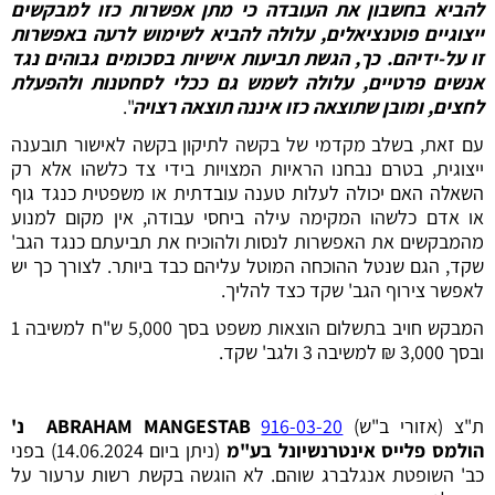
להביא בחשבון את העובדה כי מתן אפשרות כזו למבקשים
ייצוגיים פוטנציאלים, עלולה להביא לשימוש לרעה באפשרות
זו על-ידיהם. כך, הגשת תביעות אישיות בסכומים גבוהים נגד
אנשים פרטיים, עלולה לשמש גם ככלי לסחטנות ולהפעלת
לחצים, ומובן שתוצאה כזו איננה תוצאה רצויה
".
עם זאת, בשלב מקדמי של בקשה לתיקון בקשה לאישור תובענה
ייצוגית, בטרם נבחנו הראיות המצויות בידי צד כלשהו אלא רק
השאלה האם יכולה לעלות טענה עובדתית או משפטית כנגד גוף
או אדם כלשהו המקימה עילה ביחסי עבודה, אין מקום למנוע
מהמבקשים את האפשרות לנסות ולהוכיח את תביעתם כנגד הגב'
שקד, הגם שנטל ההוכחה המוטל עליהם כבד ביותר. לצורך כך יש
לאפשר צירוף הגב' שקד כצד להליך.
המבקש חויב בתשלום הוצאות משפט בסך 5,000 ש"ח למשיבה 1
ובסך 3,000 ₪ למשיבה 3 ולגב' שקד.
ת"צ (אזורי ב"ש)
916-03-20
ABRAHAM MANGESTAB נ'
הולמס פלייס אינטרנשיונל בע"מ
(ניתן ביום 14.06.2024) בפני
כב' השופטת אנגלברג שוהם. לא הוגשה בקשת רשות ערעור על