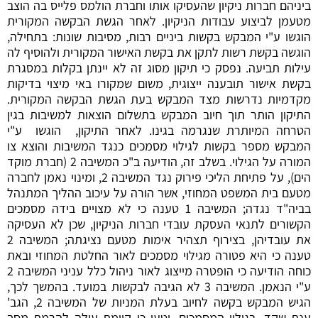
ביניהם חברות ניקיון שהעסיקו אותו וחברת הולמס פלייס בה הוצב
מטעמן לביצוע עבודות הניקיון. לאחר הגשת הבקשה המקורית
הוגשו ע"י המבקש בקשות ביניים רבות, מסיבות שונות: בתחילה,
הוגשה בקשת רשות לתקן את בקשת האישור המקורית ולהוסיף לה
עילות תביעה. נפסק כי תיקון מסוג זה לא יינתן בקלות במסגרת
בקשת אישור תובענה ייצוגית, משום שמקורו באי מיצוי בדיקות
מקדמיות נדרשות מצד המבקש בעת הגשת הבקשה המקורית.
התיקון הותר תוך חיוב המבקש בתשלום הוצאות למשיבות בגין
הטרחה המיותרת שנגרמה בגינו. לאחר התיקון, הוגשו ע"י
המבקש מספר בקשות לגילוי מסמכים כנגד המשיבות והוצא צו
המורה על הגילוי. בשלב זה, הודיעה ב"כ המשיבה 2 (חברת מוקד
הים), על פתיחת הליכי פירוק נגד המשיבה 2, ומינוי נאמן לחברה
מטעם בית המשפט המחוזי, אשר הורה על עיכוב ההליך המתנהל
בביה"ד נגדה; המשיבה 1 טענה כי לא מצויים בידה מסמכים
הקשורים לתנאי העסקת עובדי חברות הניקיון, שכן לא העסיקה
את עובדיהן, בצירוף תצהיר אימות מטעם נציגתה; המשיבה 2
טענה כי היא פטורה מגילוי מסמכים לאור החלטת המחוזי ובאת
כוחה הודיעה כי הופטרה מייצוג לאור ניהול כלל עניני המשיבה 2
ע"י הנאמן. המשיבה 3 לא הגיבה לבקשות במועד. בהמשך לכך,
הגיש המבקש בקשה לחיוב בעלת המניות של המשיבה 2, הגב'
ענת שקד, בגילוי המסמכים, וטען כי קיימת עילה להרמת מסך