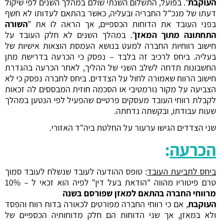
העוקבת
". בפועל, התשלום השנתי שולם במהלך השנים לפי שיקול
דעתו של מנכ"ל החבריה ובעליה, כאשר בהתאם לעדותו לא חשף
בפני העובד את הדוחות הכספיים, אך הראה לו את "
השורה
התחתונה מתוך המאזן
". במהלך השנים לא חלק העובד על
חישוב רווחיות החברה למעט בנושא העמסת הוצאות אישיות של
בעליה. ביחס לרכיב זה בלבד – נפסק כי הכרעה בדרישת מתן
החשבונות תדחה לשלב השני של ההליך, לאחר הכרעה בהגדרת
חישוב הרווח שאמורה לחול על הצדדים. ביחס לחברה נפסק כי לא
הצביעה על מקור נורמטיבי או הסכמה חוזית המבססים לה זכאות
לקבלת רווחי העובד מעסקים פרטיים שהפעיל לפי הנטען במהלך
שעות עבודתו, ובקשתה נדחתה.
שני הצדדים הגישו ערעור על החלטת ביה"ד האזורי.
הכרעה
:
ביחס לתביעת העובד
: טופס ההודעה לעובד שנשלח לעובד סמוך
טרם פיטוריו מהווה "הודאת בעל דין" לפיה הוא זכאי ל – 10%
מרווחי החברה בהתאם למאזן שפורסם בשנה
העוקבת
, אם כי רווחי החברה מפורטים לכאורה בדוח רווח והפסד
ולא במאזן, אך שני הדוחות הם חלק מדוחותיה הכספיים של