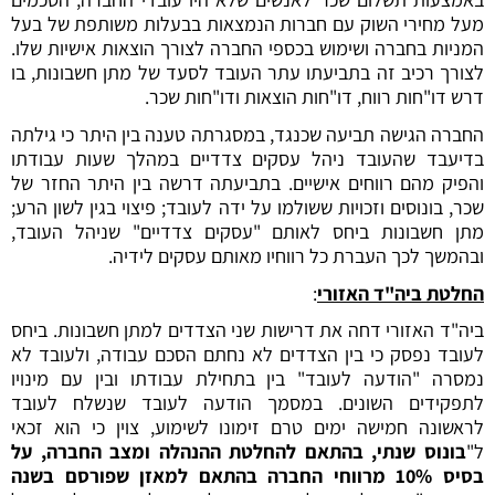
מעל מחירי השוק עם חברות הנמצאות בבעלות משותפת של בעל
המניות בחברה ושימוש בכספי החברה לצורך הוצאות אישיות שלו.
לצורך רכיב זה בתביעתו עתר העובד לסעד של מתן חשבונות, בו
דרש דו"חות רווח, דו"חות הוצאות ודו"חות שכר.
החברה הגישה תביעה שכנגד, במסגרתה טענה בין היתר כי גילתה
בדיעבד שהעובד ניהל עסקים צדדיים במהלך שעות עבודתו
והפיק מהם רווחים אישיים. בתביעתה דרשה בין היתר החזר של
שכר, בונוסים וזכויות ששולמו על ידה לעובד; פיצוי בגין לשון הרע;
מתן חשבונות ביחס לאותם "עסקים צדדיים" שניהל העובד,
ובהמשך לכך העברת כל רווחיו מאותם עסקים לידיה.
החלטת ביה"ד האזורי
:
ביה"ד האזורי דחה את דרישות שני הצדדים למתן חשבונות. ביחס
לעובד נפסק כי בין הצדדים לא נחתם הסכם עבודה, ולעובד לא
נמסרה "הודעה לעובד" בין בתחילת עבודתו ובין עם מינויו
לתפקידים השונים. במסמך הודעה לעובד שנשלח לעובד
לראשונה חמישה ימים טרם זימונו לשימוע, צוין כי הוא זכאי
ל"
בונוס שנתי, בהתאם להחלטת ההנהלה ומצב החברה, על
בסיס 10% מרווחי החברה בהתאם למאזן שפורסם בשנה