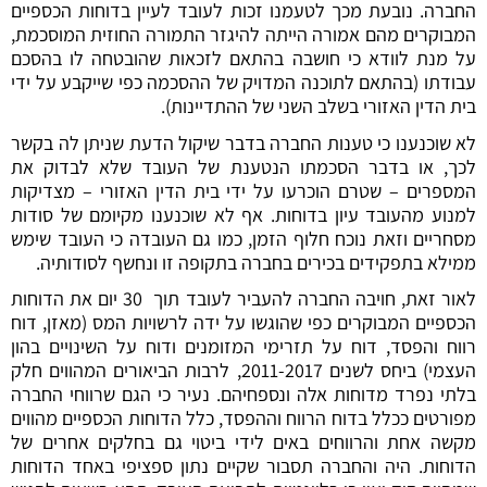
החברה. נובעת מכך לטעמנו זכות לעובד לעיין בדוחות הכספיים
המבוקרים מהם אמורה הייתה להיגזר התמורה החוזית המוסכמת,
על מנת לוודא כי חושבה בהתאם לזכאות שהובטחה לו בהסכם
עבודתו (בהתאם לתוכנה המדויק של ההסכמה כפי שייקבע על ידי
בית הדין האזורי בשלב השני של ההתדיינות).
לא שוכנענו כי טענות החברה בדבר שיקול הדעת שניתן לה בקשר
לכך, או בדבר הסכמתו הנטענת של העובד שלא לבדוק את
המספרים – שטרם הוכרעו על ידי בית הדין האזורי – מצדיקות
למנוע מהעובד עיון בדוחות. אף לא שוכנענו מקיומם של סודות
מסחריים וזאת נוכח חלוף הזמן, כמו גם העובדה כי העובד שימש
ממילא בתפקידים בכירים בחברה בתקופה זו ונחשף לסודותיה.
לאור זאת, חויבה החברה להעביר לעובד תוך 30 יום את הדוחות
הכספיים המבוקרים כפי שהוגשו על ידה לרשויות המס (מאזן, דוח
רווח והפסד, דוח על תזרימי המזומנים ודוח על השינויים בהון
העצמי) ביחס לשנים 2011-2017, לרבות הביאורים המהווים חלק
בלתי נפרד מדוחות אלה ונספחיהם. נעיר כי הגם שרווחי החברה
מפורטים ככלל בדוח הרווח וההפסד, כלל הדוחות הכספיים מהווים
מקשה אחת והרווחים באים לידי ביטוי גם בחלקים אחרים של
הדוחות. היה והחברה תסבור שקיים נתון ספציפי באחד הדוחות