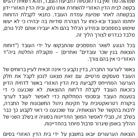
שמהווה סוד ואין בו רלוונטיות לתביעת העובד, תהא רשאית להגיש
בקשה לבית הדין האזורי להשחרת אותו נתון, ובית הדין האזורי ידון
בבקשתה לאחר שמיעת עמדת העובד. כתנאי לקבלת הדוחות
יחתמו העובד ובא-כוחו על הצהרת סודיות בה יבהירו כי לא יעשו
שימוש במסמכים ובמידע הכלול בהם ולא יעבירו אותם לכל גורם,
מלבד כנדרש לצורך הליך זה.
בכל הנוגע לשאר המסמכים שהתבקשו על ידי העובד ("דוחות
הוצאות בגין שכר עובדים" ואחרים) – מקובלת החלטת ביה"ד
האזורי כי אין בהם צורך.
באשר לערעור החברה, בדין נקבע כי אינה זכאית לעיין ברווחים של
העובד מעסקים פרטיים. עם זאת מצאנו לנכון לקבל את חלק
הערעור המתייחס לקביעת בית הדין האזורי באשר לדחית הדיון
בזכאות העובד לקבלת דו"חות ההוצאות. לא שוכנענו כי די
בטענות העובד ובסכומי המחלוקת כדי לאפשר לעובד לערוך
ביקורת רטרואקטיבית על תקינות ניהול החשבונות של החברה,
לרבות בהקשר של הוצאותיה. עוד שוכנענו כי ראוי לקבוע כך כבר
בשלב זה, מבלי לאפשר המשך התדיינות בסוגיה זו בשלב השני של
ההליך באופן שיגרור סרבול מיותר בהתדיינות.
הוצאות הערעורים יובאו בחשבון על ידי בית הדין האזורי בסיום