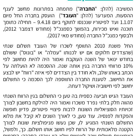
המשיבה (להלן: "
החברה
") מתמחה בפתרונות מחשב לענף
ההסעות. המערער (להלן: "
העובד
") הועסק בחברה החל מיום
1.1.07 ועד לפיטוריו שנכנסו לתוקף ביום 9.4.18 – תחילה כתומך
תוכנה ואיש מכירות, בהמשך כסמנכ"ל (מחודש דצמבר 2012),
ולבסוף כמנכ"ל החברה (מחודש מאי 2017).
החל משנת 2010 התווסף לשכרו של העובד תשלום שנתי
(שהצדדים חלוקים אם יש לכנותו "עמלה" או "בונוס") ששולם
בחודש ינואר של השנה העוקבת ואמור היה להיות מחושב לפי
10% מרווחי החברה בגין אותה שנה. ההסכמה לא הועלתה על
הכתב באותו שלב, ולא חודד בין הצדדים לפי איזה "רווח" יש לבצע
את החישוב. לטענת החברה התווספה לכך הסכמה כי התשלום
יחושב לפי חישוביה ושיקול דעתה.
העובד הגיש תביעה כספית בה טען כי התשלום בגין הרווח השנתי
מהווה חלק בלתי נפרד משכרו ואמור היה להילקח בחשבון לצורך
זכויותיו הסוציאליות השונות לרבות פיצויי פיטורים, פדיון חופשה
והפקדות לפנסיה. עוד טען, כי לאורך השנים לא קיבל את מלוא
התשלום השנתי המגיע לו, שכן נעשו מניפולציות שונות לצורך
הקטנה מלאכותית של הרווח לפיו חושב אותו תשלום. כך, ולמשל,
באמצעות תשלום שכר לאנשים שלא היו עובדי החברה; הסכמים