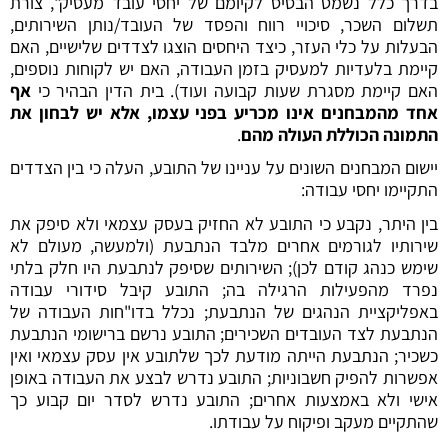
בדרך כלל נשמט הבסיס לקיומם של יחסי עובד מעסיק", צורת
תשלום השכר, סיכויי רווח והפסד של העובד/נותן השירותים,
הבעלות על כלי העזר, כיצד היחסים הוצגו לצדדים שלישיים, האם
קיימת בלעדיות למעסיק בזמן העבודה, האם יש לקוחות נוספים,
האם קיימת מסגרת שעות קבועה ועוד). בית הדין הבהיר כי
אף
אחד מהמבחנים
אינו מכריע בפני עצמו, אלא יש לבחון את
התמונה הכוללת העולה מהם
.
יישום המבחנים השונים על עניינו של התובע, העלה כי בין הצדדים
התקיימו יחסי עבודה:
בין היתר, נקבע כי התובע לא החזיק בעסק עצמאי ולא סיפק את
שירותיו לגורמים אחרים מלבד הנתבעת (ולמעשה, מעולם לא
שימש כנהג קודם לכן); השירותים שסיפק לנתבעת היו חלק בלתי
נפרד מהפעילות הרגילה בה; התובע קיבל סידורי עבודה
באפליקציית הנהגים של הנתבעת; נכלל בדו"חות העבודה של
הנתבעת לצד העובדים השכירים; התובע נרשם ברישומי הנתבעת
כשכיר; הנתבעת הייתה מודעת לכך שלתובע אין עסק עצמאי ואין
אפשרות להפיק חשבוניות; התובע נדרש לבצע את העבודה באופן
אישי ולא באמצעות אחרים; התובע נדרש לסדר יום קבוע כך
שהתקיים מעקב ופיקוח על עבודתו.