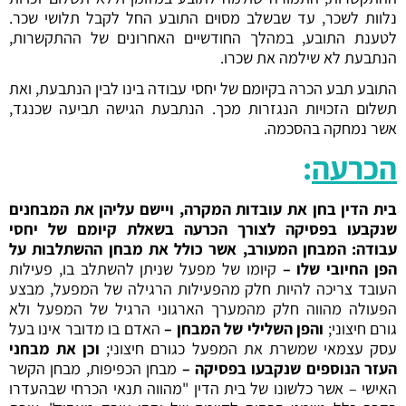
נלוות לשכר, עד שבשלב מסוים התובע החל לקבל תלושי שכר.
לטענת התובע, במהלך החודשיים האחרונים של ההתקשרות,
הנתבעת לא שילמה את שכרו.
התובע תבע הכרה בקיומם של יחסי עבודה בינו לבין הנתבעת, ואת
תשלום הזכויות הנגזרות מכך. הנתבעת הגישה תביעה שכנגד,
אשר נמחקה בהסכמה.
הכרעה
:
בית הדין בחן את עובדות המקרה, ויישם עליהן את המבחנים
שנקבעו בפסיקה לצורך הכרעה בשאלת קיומם של יחסי
עבודה: המבחן המעורב, אשר כולל את מבחן ההשתלבות על
הפן החיובי שלו –
קיומו של מפעל שניתן להשתלב בו, פעילות
העובד צריכה להיות חלק מהפעילות הרגילה של המפעל, מבצע
הפעולה מהווה חלק מהמערך הארגוני הרגיל של המפעל ולא
גורם חיצוני;
והפן השלילי של המבחן –
האדם בו מדובר אינו בעל
עסק עצמאי שמשרת את המפעל כגורם חיצוני;
וכן את מבחני
העזר הנוספים שנקבעו בפסיקה –
מבחן הכפיפות, מבחן הקשר
האישי – אשר כלשונו של בית הדין "מהווה תנאי הכרחי שבהעדרו