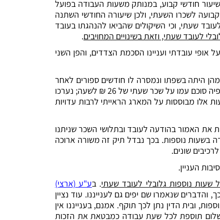
שיעור חודשי קבוע, במנותק משעות העבודה בפועל
ת קבועה לשכרו השעתי, ולכן שיעורה החודשי השתנה
עובד שעתי, וכי השיקולים שהביאו להנהגתו בעובד
בלי לעובד שעתי, וזאת בשינויים המחויבים
.
ל אופי עובדתי ועניינו הסכמת הצדדים, והפן השני
מהן היתה בשפתו ונמסרה לו חודשים ספורים לאחר
תחילת עבודתו; תלושי השכר בהם מופיעה התוספת כשורה נפרדת; עדותו של העובד בבית הדין בדבר ההסכמה החוזית לפיה סוכם עמו על שכר שעתי של 26 ₪ לשעה; נערכו
ות אלו מבוססות על המארג הראייתי לרבות עדויות
ד עצמו לפיה סוכם איתו כי שכרו יהא 26 ₪ לשעה. גרסה זו תואמת את האמור בהודעה לעובד ובתלושי השכר שניתנו
דה בשעות נוספות. בכך נבדל תיק זה משורה ארוכה
רכיבים שונים.
יבות העניין.
 שעות נוספות גלובלי לעובד שעתי
. ב
ע"ע (ארצי)
) פרשנו את הטעמים לכך, והדברים שנאמרו שם יפים גם לענייננו. עוד נציין
 תוספת אחוזית לשכר שעה בשיעור של 9% עבור עבודה בשעות נוספות, ובית הדין נתן לכך תוקף. אמנם, בענייננו אין
שלום תוספת לכל שעת עבודה כמבטאת את הזכות