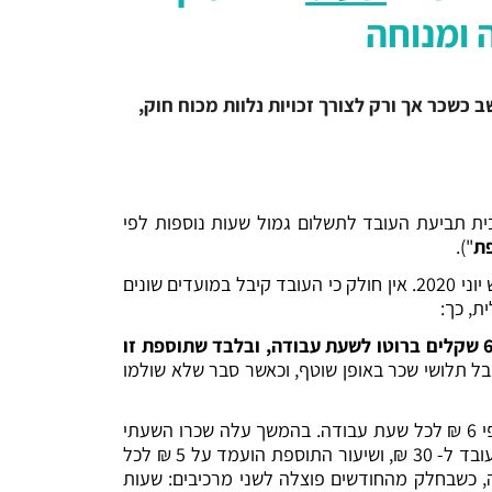
 ומנוחה
כשכר אך ורק לצורך זכויות נלוות מכוח חוק,
ית תביעת העובד לתשלום גמול שעות נוספות לפי
ת
").
המערער הועסק ע"י המשיבה במטבח המסעדה, כעובד בשכר שעתי החל מחודש ספטמבר 2016 ועד להתפטרותו בחודש יוני 2020. אין חולק כי העובד קיבל במועדים שונים
ת, כך:
"בנוסף לשכר המינימום תשולם לך תוספת גלובלית בעבור עבודה בשעות נוספות, מנוחה שבועית וחגים בסך של 6 שקלים ברוטו לשעת עבודה, ובלבד שתוספת זו
ל תלושי שכר באופן שוטף, וכאשר סבר שלא שולמו
כעולה מתלושי השכר, מתחילת העבודה ועד חודש דצמבר 2016 שכרו השעתי של העובד הוא 26 ₪ והתוספת חושבה לפי 6 ₪ לכל שעת עבודה. בהמשך עלה שכרו השעתי
של העובד ל- 27 ₪, 28.5 ₪ ו- 29.12 ₪, מבלי ששיעור התוספת השתנה. החל מחודש יוני 2018 עלה שכרו השעתי של העובד ל- 30 ₪, ושיעור התוספת הועמד על 5 ₪ לכל
20 ועד סיום עבודתו עמד שכרו השעתי של העובד על 31 ₪, והתוספת עמדה על 6 ₪ לשעה, כשבחלק מהחודשים פוצלה לשני מרכיבים: שעות