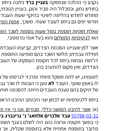
נקבע כי ההלכה שנפסקה
בעניין ברד
ניתנה ביחס ל
בחודש נתון, וכמכלול היה סביר והוגן. בעניין הנ
מחודש לחודש בהלימה לשינוי בהיקף שעות העבודה. 
חודשי יפים גם ביחס לעובד שעתי. משכך,
אמות המי
שאלת חוקיות תוספת גמול שעות נוספות לשכר השע
הוא
לגיטימיות
התשלום
והוא בעל אופי נורמטיבי.
אשר לפן שעניינו הסכמת הצדדים, קביעתו העובדתי
דו"חות נוכחות ביחס לכל תקופת העסקתו של העובד 
הצדדים, ואין מקום להתערב בהן.
לו באופן שוטף. העובד
לא
טען כי הובטח לו שכר גב
של תיקים בהם טענת העובדים הייתה להסכמה חוזית 
ביחס ללגיטימיות יש לבחון שני היבטים: ההיבט הראשו
(א)
אשר להיבט המושגי-כללי, סבורים אנו כי אין
55788-02-21
‏ ‏
עבד אלכרים אלחאג' נ' גרינברג ב
מדובר בתוספת אחוזית אלא בתוספת שקלית, אך 