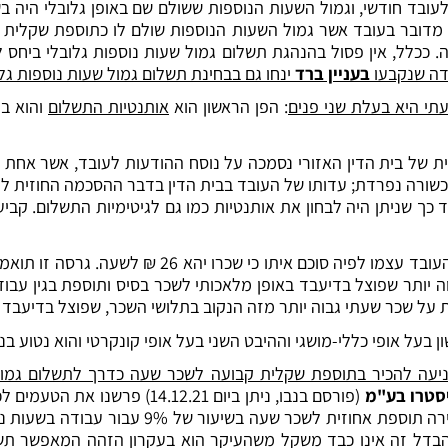
עובד חודשי, וגמול השעות הנוספות ששולם שם באופן גלובלי היה ב
וכחי, מדובר בעובד אשר גמול השעות הנוספות שולם לו כתוספת שקלי
ככלל, אין פסול בהנהגת תשלום גמול שעות נוספות גלובלי ביחס ל
דה שנקבעו
בעניין ברד
ינחו גם בבחינת תשלום גמול שעות נוספות גלו
תי היא בעלת שני פנים
: הפן הראשון הוא
אותנטיות התשלום
והוא בע
ת של בית הדין האזורי נסמכה על נוסח ההודעות לעובד, אשר אחת 
כך שניתן היה לבחון את אותנטיות כמו גם לגיטימיות התשלום. קביע
לטעמינו, יש לתת משקל מיוחד ומרכזי לגרסתו של העוב
וה יותר שפוצל בדיעבד באופן מלאכותי לשכר בסיס ותוספת בגין עבו
על שכר שעתי גבוה יותר מזה הנקוב בתלושי השכר, שפוצל בדיעבד ל
ן בעל אופי כללי-מושגי וההיבט השני בעל אופי קונקרטי והוא נטוע בנס
 מניעה להכיר בתוספת שקלית קבועה לשכר שעה כדרך לתשלום גמול
יסטרו בע"מ
(פורסם בנבו, ניתן ביום 14.12.21
כי במשך תקופה ארוכה נהוג היה לשלם בענף השמירה
הבדל זה אינו כבד משקל משהעיקר הוא בעקרון הזהה המאפשר ת