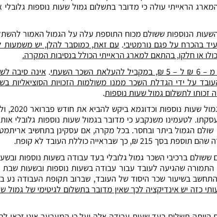
ארג הראייתי עולה כי מדובר בתשלום גמול שעות נוספות גלובלי או
ל השעות הנוספות ששולם מכוח התוספת עלה על הגמול האמור להשתל
עיד בהכרח על פגם נורמטיבי
.
עם זאת, כמוסבר להלן, יש משמעות לש
 כולו או חלקו, בהתאם למארג הראייתי הכולל בנסיבות המקרה.
ר השעתי
.
אינה סיבה לשל
ובד על ידי הגדלת השכר ממנו משולמות הזכויות הסוציאליות בשים
 זכותו לתשלום גמול שעות נוספות
.
(3) העובד
סקתו. לטעמינו משנקבע כי מדובר בגמול שעות נוספות גלובלי אותנט
ולם הגמול ביתר ובחסר. בכל מקרה, אם עסקינן בתחשיב אריתמטי 
 ששולם ברכיבי השכר גמול גלובלי בעד עבודה בשעות נוספות ובשע
 התמורה שהגיעה לעובד עבור עבודה בשעות נוספות ובשעות שבת וח
י כזה יש אינדיקציה לכך שאין מדובר בתשלום לגיטימי של גמול שעו
הייתה תשלום בעד שעות עבודה אלה ועל כן המערער אינו זכאי לתש