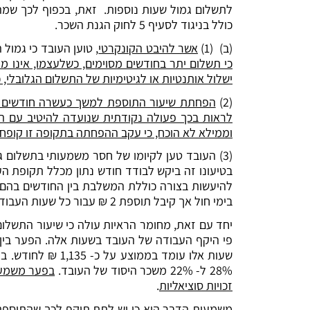
לתשלום גמול שעות נוספות. זאת, בכפוף לכך שמהמ
כולל בניגוד לסעיף 5 לחוק הגנת השכר.
(ב) (1)
אשר להיבט הקונקרטי
, טוען העובד כי גמו
כי תשלום יתר בחודשים מסוימים, כשלעצמו, אינו מ
ישלול אותנטיות או לגיטימיות של התשלום הגלובלי,
(2)
הפחתת שיעור התוספת למשך כעשרה חודשים מ – 6 ₪ ל – 5 ₪, במקביל להעלאת השכ
לראות בכך פעולה נקודתית שנועדה להיטיב עם הע
וממילא לא הוכח, כי עקב ההפחתה בתקופה זו קופחה
בטיעונו זה ביקש לבודד חודש נתון מכלל תקופת הע
להיעשות בצורה כוללת המשלבת בין החודשים בהם ש
בימי חול אך קיבל תוספת 2 ₪ עבור כל שעות העבודה שהם תוספת בסך 215 ₪, כך שבראייה כוללת העובד לא קופח.
יחד עם זאת, מחומר הראיות עולה כי שיעור התשלום
פי היקף העבודה של העובד בשעות אלה. הפער בין
28% ל- 22% משכר היסוד של העובד.
בפער משמעות
זכויות סוציאליות
.
משמעות הדבר היא כי יש לתת תוקף לכך שהתוספת 