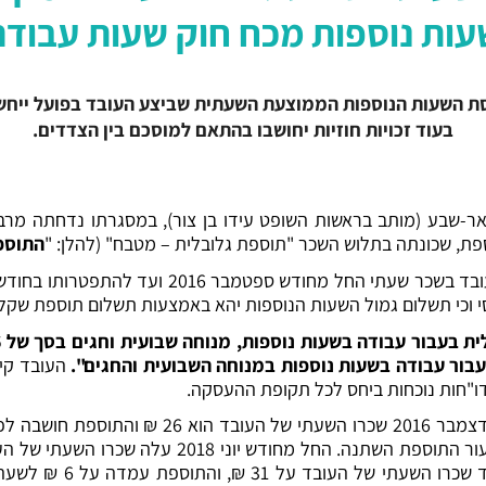
ות נוספות מכח חוק שעות עבודה
ת השעות הנוספות הממוצעת השעתית שביצע העובד בפועל ייחשב 
בעוד זכויות חוזיות יחושבו בהתאם למוסכם בין הצדדים.
אר-שבע (מותב בראשות השופט עידו בן צור), במסגרתו נדחתה מרב
ספת, שכונתה בתלוש השכר "תוספת גלובלית – מטבח" (להלן: "
התוספ
י וכי תשלום גמול השעות הנוספות יהא באמצעות תשלום תוספת שקלי
בור עבודה בשעות נוספות במנוחה השבועית והחגים".
העובד קיב
ו דו"חות נוכחות ביחס לכל תקופת ההעסקה.
שעה. החל מחודש מאי 19