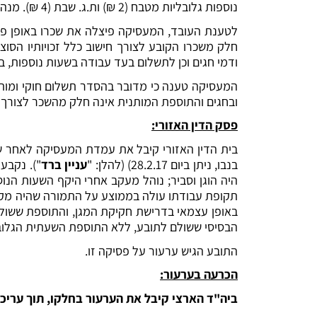
נוספות גלובליות מטבח (2 ₪) ות.ג. שבת (4 ₪). מנהל התפעול העיד כי התוספת חושבה לפי חישוב רוחבי ממוצע של כלל עובדי המטבח ברשת.
לטענת העובד, המעסיקה פיצלה את שכרו באופן פיקטי
חלק משכרו הקובע לצורך חישוב כלל זכויותיו הסוצי
ודמי חגים וכן לתשלום בעד עבודה בשעות נוספות, ב
המעסיקה טענה כי מדובר בהסדר תשלום חוקי ומותר 
ובחגים והתוספת המותנית אינה חלק מהשכר לצורך ת
פסק הדין האזורי:
בית הדין האזורי קיבל את עמדת המעסיקה לאחר 
בנבו, ניתן ביום 28.2.17) (להלן: "
עניין ברד
"). נקבע
היה הוגן וסביר; נוהל מעקב אחרי היקף השעות הנ
תקופת עבודתו עולה בממוצע על התמורה שהיה מקבל 
באופן עצמאי בדרישת חקיקת המגן, והתוספת ששולמה
הבסיסי ששולם לתובע, ללא התוספת השעתית הגלובל
התובע הגיש ערעור על פסיקה זו.
הכרעה בערעור:
ביה"ד הארצי קיבל את הערעור בחלקו, תוך עריכ