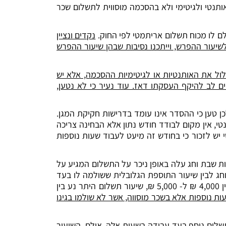
תנטי ולגיטימי ולא בהסכמה מוסווית לתשלום שכר
ם לו מכוח תשלום אריתמטי לפי החוק.
נקדים ונציין
יעור ההפרש, וייתכנו נסיבות שבהן שיעור ההפרש
ול את האותנטיות או לגיטימיות ההסכמה, אלא יש
 לב להיקף העסקתו דאז. עוד נעיר כי לא נטען,
 טען לקיומו של חסר משמעותי בתשלום גמול שעות נוספות וכדוגמא ביקש להביא את חודש פברואר 2020, ולכן טען כי ההסדר אינו עומד בדרישות חקיקת המגן.
י, אין מקום לבודד חודש נתון אלא הבחינה צריכה
יש לזכור כי בחודש זה מיעט לעבוד שעות נוספות
ות שבת וחג עלה באופן ניכר על התשלום המגיע על
ג לבין שיעור התוספת הגלובלית ששולמה לו בעד
שעות אלו עומד בממוצע על כ- 1,135 ₪ לחודש. בהתחשב בשיעור שכר היסוד של העובד, שברוב תקופת העבודה נע בין 4,000 ₪ ל- 5,000 ₪, שיעור תשלום היתר נע בין
ת נוספות אלא בשכר מוסווה, אשר לא שולמו בגינו
לום נוסף בעד עבודה בשעות אלה. אולם, השיעור