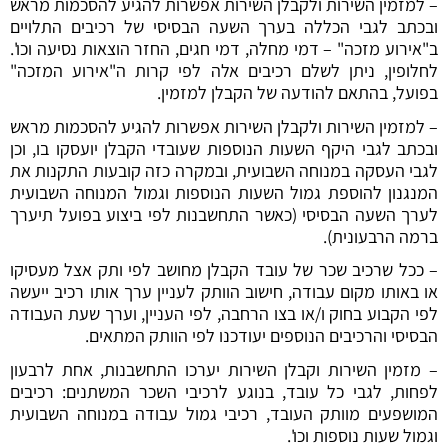
– למזמין השירות ולקבלן השירות אפשרות להגיע להסכמות מראש
ובכתב לגבי הכללה בערך השעה הבסיסי של רכיבים התלויים
ב"אירוע מזכה" – דמי מחלה, דמי חגים, החזר הוצאות נסיעה וכו'.
לחלופין, ניתן לשלם רכיבים אלה לפי קרות ה"אירוע המזכה"
בפועל, בהתאם להודעה של הקבלן למזמין.
– למזמין השירות ולקבלן השירות אפשרות להגיע להסכמות מראש
ובכתב לגבי היקף השעות הנוספות שעובדי הקבלן יועסקו בו, וכן
לגבי העסקה במנוחה השבועית, ובמקרה כזה קובעות התקנות את
המנגנון להוספת גמול השעות הנוספות וגמול המנוחה השבועית
לערך השעה הבסיסי (כאשר התחשבנות לפי ביצוע בפועל תיערך
ברמה הרבעונית).
– ככל שרכיב שכר של עובד הקבלן מחושב לפי ותק אצל מעסיקו
או באותו מקום עבודה, חישוב הוותק לעניין ערך אותו רכיב ייעשה
לפי הקבוע בחוק ו/או בצו הרחבה, לפי העניין, וערך שעת העבודה
הבסיסי והרכיבים הנוספים יעודכנו לפי הוותק המתאים.
– מזמין השירות וקבלן השירות יערכו התחשבנות, אחת לרבעון
לפחות, לגבי כל עובד, בנוגע לרכיבי השכר המשתנים: רכיבים
המושפעים מוותק העובד, רכיבי גמול עבודה במנוחה השבועית
וגמול שעות נוספות וכו'.