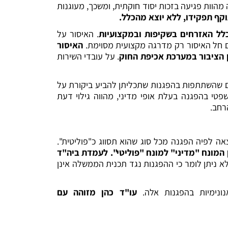
מהוות פגיעה בזכות יסוד חוקתית, ומשכך, מעוגנות
קף תפקידו, ללא יוצא מהכלל.
 כלל האזרחים בשקיפות ובמקצועיות
. האיסור על
ם חל האיסור רק מדרגה מקצועית מסוימת.
האיסור
 הציבור במערכת אכיפת החוק
. על עובדי השירות
ם שהשתתפות בהפגנות שתכליתן להביע ביקורת על
טי בהפגנה בעלת אופי מדיני, מהווה גילוי דעת
רחב.
אה לפיה הפגנה מכל סוג שהוא תסווג כ"פוליטית".
 המונח "מדיני" למונח "פוליטי". לעמדת ביה"ד
לא ניתן לומר כי ההפגנות נגד תכנית הממשלה אינן
ונימיות בהפגנות אלה.
עו"ד כהן מזוהה עם