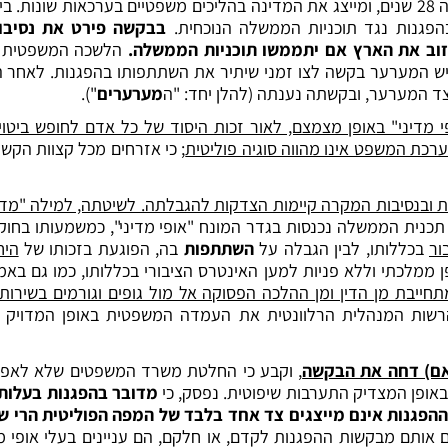
גנות נגד תוכניות הממשלה הנוכחית.
בבקשה פירט את נסיבות
עזוב את הארץ אם יתממשו תוכניות הממשלה.
הלשכה המשפטית ב
יש המערער בקשה לצו זמני שיתיר את השתתפותו בהפגנות. לאחר
ד המערער, ובקשתה נענתה (להלן יחד: "ה
מערערים
").
מדיני" באופן מצמצם, לאור זכות היסוד של כל אדם לחופש ביטוי.
ערכת המשפט אינו מהווה סוגיה פוליטית
; כי אזרחים מכל קצוות הקשת
ת ובנסיבות המקרה קיימות הצדקות להגבלתה. לשיטתה, למילה "מדי
תכנית הממשלה נכנסות בגדר המונח "אופי מדיני", כמשמעותו בחוק ה
ור
בכללותו, לבין הגבלה על
השתתפות
בה, הפוגעת בזכותו של
היח
מלכתי וללא פניות למען האינטרס הציבורי בכללותו, כמו גם באמון 
יבת מן הדין ומן ההלכה הפסוקה אל מול גופים וגורמים בשירות
הרשות המנהלית הרלוונטית את העמדה המשפטית באופן המדויק ו
אם) דחה את הבקשה
, וקבע כי החלטת משרד המשפטים שלא לאפש
אופן המצדיק התערבות שיפוטית. נפסק, כי
מדובר בהפגנות בעלות 
ההפגנות אינם מייצגים צד אחד בלבד של המפה הפוליטית הרי של
 אותם מבקשות ההפגנות לקדם, או חלקם, הם עניינים בעלי אופי מד