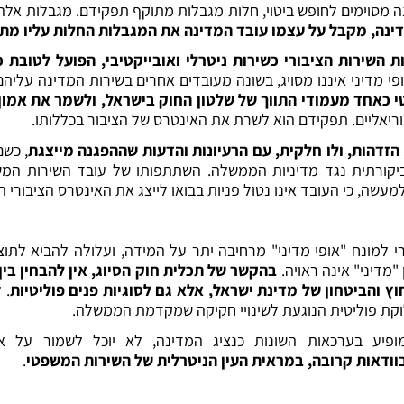
ה מסוימים לחופש ביטוי, חלות מגבלות מתוקף תפקידם. מגבלות אלה 
ינה, מקבל על עצמו עובד המדינה את המגבלות החלות עליו מתו
 השירות הציבורי כשירות ניטרלי ואובייקטיבי, הפועל לטובת
מדיני איננו מסויג, בשונה מעובדים אחרים בשירות המדינה עליה
 כאחד מעמודי התווך של שלטון החוק בישראל, ולשמר את אמון
טוריאליים. תפקידם הוא לשרת את האינטרס של הציבור בכללותו.
זדהות, ולו חלקית, עם הרעיונות והדעות שההפגנה מייצגת
, כש
יקורתית נגד מדיניות הממשלה. השתתפותו של עובד השירות המשפ
עשה, כי העובד אינו נטול פניות בבואו לייצג את האינטרס הציבורי ה
רי למונח "אופי מדיני" מרחיבה יתר על המידה, ועלולה להביא לתוצ
מדיני" אינה ראויה.
בהקשר של תכלית חוק הסיוג, אין להבחין בין
חוץ והביטחון של מדינת ישראל, אלא גם לסוגיות פנים פוליטיות
. 
לוקת פוליטית הנוגעת לשינויי חקיקה שמקדמת הממשלה.
פיע בערכאות השונות כנציג המדינה, לא יוכל לשמור על אנ
וודאות קרובה, במראית העין הניטרלית של השירות המשפטי
.