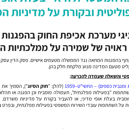
ליטית ובקורת על מדיניות 
גי מערכת אכיפת החוק בהפגנות 
ראויה של שמירה על ממלכתיות הש
תתף בהפגנות המחאה נגד הממשלה מטעמים אישיים. פסק הדין עסק ב
קליט מטעם המדינה מנוע מלקחת חלק בהן.
שפטי והשאלה שעמדה להכרעה
:
 ומגבית
כספים)
– התשי"ט–1959
(להלן: "
חוק הסיוג
"), הסמיך את 
השתתפות "בפעילות מפלגתית", תעמולה פומבית וכן הפגנה או תהלוכה
בית בעלת אופי מדיני, או להעביר בקורת על מדיניות משרדם. מ