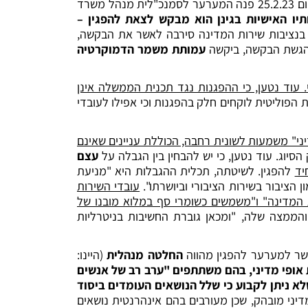
המערער מועסק כפרקליט במחוז חיפה (אזרחי) מזה 28 שנים, ומייצג את המדינה בהליכים משפטיים בערכאות שונות. ביום 25.2.23 פנה המערער לסמנכ"לית מנהל משרד
יו האישיות בגינן הוא מבקש לצאת להפגין –
נציבות שירות המדינה סירבה לאשר את הבקשה,
 הגשת הבקשה, ביקשה
עמותת משמר הדמוקרטיה
 עוד נטען, כי ההפגנות נגד תכנית הממשלה אינן
 הפוליטית לוקחים חלק בהפגנות וכי אפילו לעובדי
ני" משמעות לשונית רחבה, הכוללת עניינים שאינם
סיוג. עוד נטען, כי יש להבחין בין הגבלה על
עצם
יד
להפגין. לשיטתה, תכלית ההגבלות היא "מניעת
הציבור בשירות הציבורי וביושרתו".
עובדי השירות
 המדינה" ו"משמשים כשומרי סף במלוא מובנו של
הממצה שלה, "ומכאן גוברת החשיבות בניטרליות
ר למערער להפגין מהווה
החלטה מנהלית
(היינו:
אופי מדיני, בהם משתתפים "ערב רב של אנשים
א ניתן לקבוע כי שלל הנושאים העומדים ביסוד
יני מובהק, שכן מעורבים בהם אינהרנטית נושאים