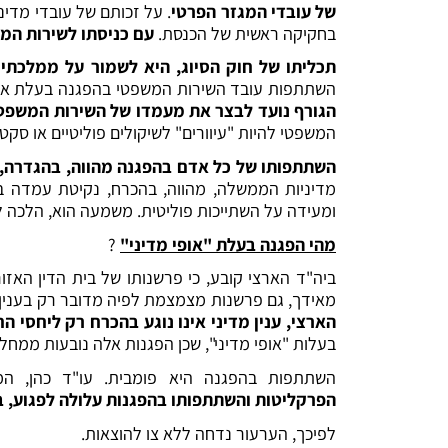
של עובדי המגזר הפרטי
. על זכותם של עובדי מדינ
בחקיקה ראשית של הכנסת.
עם כניסתו לשירות המד
תכליתו של חוק הסיוג, היא לשמור על ממלכתיות
השתתפות עובד השירות המשפטי בהפגנה בעלת אופי 
הגורף נועד לבצר את מעמדו של השירות המשפטי
המשפטי להיות "עיוורים" לשיקולים פוליטיים או סק
השתתפותו של כל אדם בהפגנה מהווה, בהגדרה, ה
מדיניות הממשלה, מהווה, בהכרח, נקיטת עמדה ב
ומעידה על השתייכות פוליטית. משמעה הוא, הלכה למ
מהי הפגנה בעלת "אופי מדיני"
?
ביה"ד הארצי קובע, כי פרשנותו של בית הדין האזו
מאידך, גם פרשנות מצמצמת לפיה מדובר רק בענין "
הארצי, ענין מדיני אינו נוגע בהכרח רק ליחסי ה
בעלות "אופי מדיני", שכן הפגנות אלה נובעות ממח
השתתפות בהפגנה היא פומבית. עו"ד כהן, המו
הפרקליטות והשתתפותו בהפגנות עלולה לפגוע, ב
לפיכך, הערעור נדחה ללא צו להוצאות.