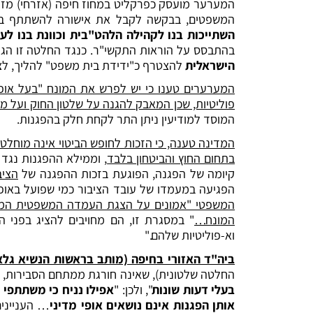
המשפטים, בבקשה לקבל את אישורה להשתתף בהפ
השתייכות בנו לקהילה הלהט"בית וכוונת בנו ל
בהתבסס על הוראות התקשי"ר. כנגד החלטה זו הג
הישראלית
להצטרף כ"ידידת בית משפט" להליך, לצ
המערערים טענו כי יש לפרש את המונח "בעל אופי 
פוליטיות, שכן המאבק להגנה על שלטון החוק ועל מ
המוסד למודיעין ניתן התר לקחת חלק בהפגנות.
המדינה טענה, כי הזכות לחופש הביטוי אינה מוחלט
בתחום החוץ והביטחון בלבד
, וממילא ההפגנות נגד 
קיומה של הפגנה, הפוגעת בזכות ההפגנה של
הציב
הפגיעה במעמדו של עובד הציבור כמי שפועל באופן מ
המשפטי "אמונים על הצגת העמדה המשפטית המתחי
המונח…
" במסגרת זו, הם מחויבים להציג בפני 
וא-פוליטיות שלהם."
ביה"ד האזורי בחיפה (מותב בראשות הנשיא גל
החלטה שלטונית), שאינה חורגת ממתחם הסבירות, ב
בעלי דעות שונות
", ולכן: "
אפילו נניח כי משתתפי 
אותן הפגנות אינם נושאים אופי מדיני
… העניינים