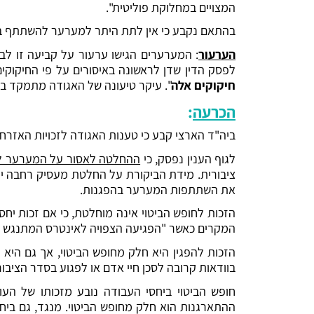
המצויים במחלוקת פוליטית".
בהתאם נקבע כי אין לתת היתר למערער להשתתף בהפג
הערעור
: המערערים הגישו ערעור על קביעה זו לביה"ד הארצי. 4 ימים טרם 
לפסק הדין שדן לראשונה באיסורים על פי החיקוקים 
חיקוקים אלה
". עיקר טיעונה של האגודה מתמקד בא
הכרעה
:
ביה"ד הארצי קבע כי טענות האגודה לזכויות האזרח
לגוף הענין נפסק, כי
ההחלטה לאסור על המערער להש
ציבורית. מידת הביקורת על החלטת מעסיק רחבה יות
את השתתפות המערער בהפגנות.
הזכות לחופש הביטוי אינה מוחלטת, כי אם זכות יח
המקרים כאשר "הפגיעה הצפויה לאינטרס המתנגש בח
הזכות להפגין היא חלק מחופש הביטוי, אך גם היא
בוודאות קרובה לסכן חיי אדם או לפגוע בסדר הציבור
חופש הביטוי ביחסי העבודה נובע מזכותו של העו
ההתארגנות הוא חלק מחופש הביטוי. מנגד, גם ביחס