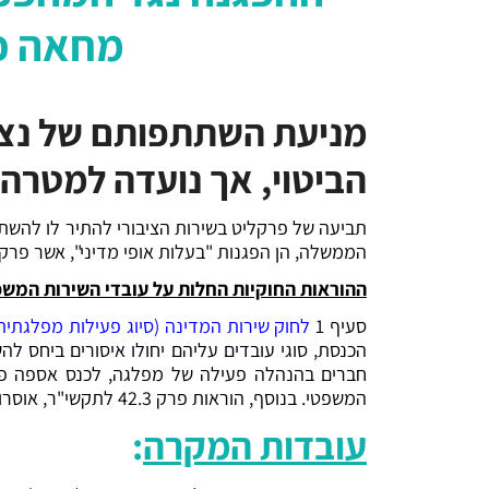
מחאה פו
מניעת השתתפותם של נצי
הביטוי, אך נועדה למטרה 
תביעה של פרקליט בשירות הציבורי להתיר לו להש
הממשלה, הן הפגנות "בעלות אופי מדיני", אשר פר
ההוראות החוקיות החלות על עובדי השירות המ
סעיף 1
ל
חוק שירות המדינה (סיוג פעילות מפלגתית
הכנסת, סוגי עובדים עליהם יחולו איסורים ביחס ל
חברים בהנהלה פעילה של מפלגה, לכנס אספה פומ
המשפטי. בנוסף, הוראות פרק 42.3 לתקשי"ר, אוסרות על השתתפות עובדי השירות המשפטי בפעילות מפלגתית, ובפרט בהפגנה או בתהלוכה בעלות אופי מדיני.
עובדות המקרה
: