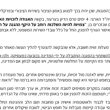
נות, שכן יהיה בכך לפגוע באמון הציבור בשירות הציבורי ובפרקלי
הדיון בערעור, בקשה
האגודה לזכויות הא
שנזכרים בו, "
צפויות להיות השלכות רוחב על היקף ההגנה על 
יסור הגורף להפגין, החל על כלל עובדי השירות המשפטי, ללא אבחנה
 מעלות זווית חשובה, אלא שהבקשה להצטרף להליך הוגשה מאוחר מידי
תתף בהפגנה התקבלה על ידי המדינה בכובעה כמעסיקה, ולכן אין
ר מזו הקיימת על החלטות שלטוניות, ויש מקום לבחון אם המדינה,
סית, שיש לאזנה מול זכויות, ערכים ואינטרסים אחרים. בשל מעמדה 
ופש הביטוי היא קשה וממשית" והסתברותה היא ברמה של "ודאות ק
 נסוגה במקרים מסוימים לטובת זכות אחרת, או ערך חברתי מוגן הע
י, תצומצם הזכות להפגין אם כי באופן מידתי, שאינו עולה על הנדרש.
בד לכבוד ולאוטונומיה אישית וכן מחובות תום הלב וההגינות הח
י עבודה קיימות מגבלות על חופש הביטוי, לטובת שיקולים אחרים. 