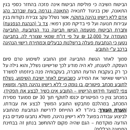
הביטוח השיבה כי פוליסת הביטוח אינה מזכה בהחזר כספי בגין
התאונה, שכן בניגוד לתנאיה
התאונה נגרמה בעת שברכב נהג
אדם ללא רישיון נהיגה בתוקף
, אשר נשלל עקב צבירת נקודות בגין
עבירות תנועה ועל פי בדיקת מכון רפואי.
צד ג' (הנהגת הנפגעת)
וחברת הביטוח מטעמה הגישו תביעה נגד הנתבעת, התביעה
הועמדה על 12,000 ₪ על פי דו"ח שמאי שצורף לה. בתביעה
נטען כי הנתבעת פעלה ברשלנות כבעלים וכמתירת רישוי הנהיגה
ברכב ע"י התובע
.
סמוך לאחר הגשת התביעה זומן התובע לשימוע טרם סיום
העסקה. לטענתו, לא היה מודע לכך שרישיונו נשלל, והוא גילה על
כך רק בעקבות הודעת החברה, בעקבותיה פנה ביוזמתו למשרד
הרישוי שאישר את המידע.
כשבועיים לאחר ישיבת השימוע, נשלח
לתובע מכתב פיטורים, בו נומק כי ללא רישיון נהיגה תקף, ומשאין
צפי למועד חידוש הרישיון – התובע אינו כשיר לבצע את תפקידו
.
במכתב צוין כי הפיטורים יכנסו לתוקף תוך 30 יום ממועד מסירת
המכתב, במהלכם מתבקש התובע המשיך לבצע את עבודתו.
(
הערת העורך
: ביה"ד לא התייחס לדרישת הנתבעת מהתובע
לביצוע עבודה בפועל ללא רישיון נהיגה, משלא נתבעו סעדים בגין
הודעה מוקדמת – הגם שהיה מקום להתחשב בנתון זה בבחינת
התמונה הכללית).