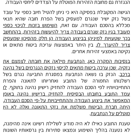
הנגזרת גם מחובת הזהירות המוטלת על הצדדים ליחסי העבודה.
הגישה המקובלת בפסיקה היא כי ניתן להטיל חיוב כספי על עובד
בשל נזק ישיר שנגרם למעסיק בשל הפרת חובה שהיא תנאי
מכללא בהסכם העבודה. עם זאת,
השימוש בזכות לניכוי כספי
מעובד בגין נזק שגרם בעבודה צריך להיעשות בזהירות, בהתחשב
בכך שטעויות למיניהן בביצוע העבודה הן חלק מהסיכון שמעסיק
צריך להיערך לו
, בין היתר באמצעות עריכת ביטוח מתאים או
נקיטה באמצעי זהירות אחרים.
בנסיבות המקרה כאן, הנתבעת מילאה את חובתה לצמצם את
נזקיה, שכן ערכה ביטוח מתאים לכיסוי נזקים הנגרמים בשל נהיגה
ברכב
. הנזק בו נשאה הנתבעת במסגרת התביעה נגרם בשל
רשלנותו החמורה של התובע ואחריותו לתאונה והפרת
התחייבויותיו לפי הסכם העבודה להחזיק רישיון נהיגה בתוקף.
לו
עמד התובע בחובתו הבסיסית להחזיק ברישיון נהיגה באופן
המאפשר את ביצוע העבודה וההתחייבויות על-פי הסכם העבודה,
היתה חברת הביטוח משלמת את נזקי התאונה ואלה לא היו
מוטלים על הנתבעת
.
טענת התובע כאילו לא היה מודע לשלילת רשיונו אינה מהימנה,
לא נטענה בהליך השימוע ונמצאו סתירות בין גרסאותיו השונות