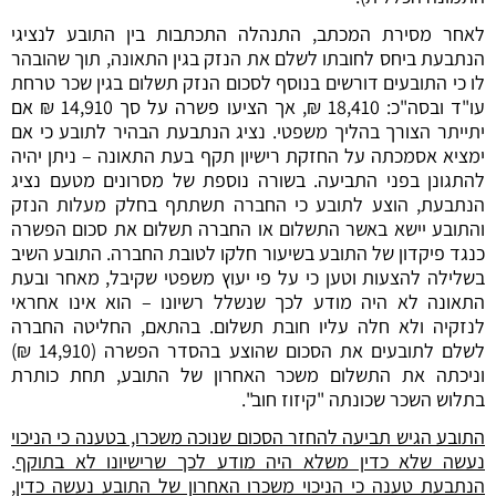
לאחר מסירת המכתב, התנהלה התכתבות בין התובע לנציגי
הנתבעת ביחס לחובתו לשלם את הנזק בגין התאונה, תוך שהובהר
לו כי התובעים דורשים בנוסף לסכום הנזק תשלום בגין שכר טרחת
עו"ד ובסה"כ: 18,410 ₪, אך הציעו פשרה על סך 14,910 ₪ אם
יתייתר הצורך בהליך משפטי. נציג הנתבעת הבהיר לתובע כי אם
ימציא אסמכתה על החזקת רישיון תקף בעת התאונה – ניתן יהיה
להתגונן בפני התביעה. בשורה נוספת של מסרונים מטעם נציג
הנתבעת, הוצע לתובע כי החברה תשתתף בחלק מעלות הנזק
והתובע יישא באשר התשלום או החברה תשלום את סכום הפשרה
כנגד פיקדון של התובע בשיעור חלקו לטובת החברה. התובע השיב
בשלילה להצעות וטען כי על פי יעוץ משפטי שקיבל, מאחר ובעת
התאונה לא היה מודע לכך שנשלל רשיונו – הוא אינו אחראי
לנזקיה ולא חלה עליו חובת תשלום. בהתאם, החליטה החברה
לשלם לתובעים את הסכום שהוצע בהסדר הפשרה (14,910 ₪)
וניכתה את התשלום משכר האחרון של התובע, תחת כותרת
בתלוש השכר שכונתה "קיזוז חוב".
התובע הגיש תביעה להחזר הסכום שנוכה משכרו, בטענה כי הניכוי
נעשה שלא כדין משלא היה מודע לכך שרישיונו לא בתוקף
.
הנתבעת טענה כי הניכוי משכרו האחרון של התובע נעשה כדין,