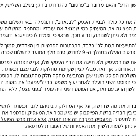
"לשון הרע" והאם מדובר ב"פרסום" כהגדרתו בחוק; בשלב השלישי, 
את כל כולה לבניית העסק "לבנאדם", ו'תוגמלה' באי תשלום משכ
רת המציגה את המעסיק כמי שמנצל את עובדיו ומתחמק מתשלום ע
לא ניתן לשנותה, וגרוע מכך, שראוי כי יוצמדו לו כינויי גנאי דוגמת
התייעצות תמת לב" בלבד. התכתובות הפרטיות בין הצדדים, סמוך 
ם שכרה האחרון של העובדת וטרם ביצוע גמר החשבון.
את שם המעסיק ולא תייגה את הדף העסקי שלו, אף שהפנתה לפרסום 
ת אחרונה, אך זאת מבלי לציין שקיימת מחלוקת לגבי עצם זכאותה.
השלכות הפוסט השני שכן הנתבעת מחקה חלק מהתגובות לו.
הפוסט 
 כי הפוסט השני הועלה לאחר יעוץ משפטי כדי ל'עמעם' את בוטות הפו
 לשון הרע. עם זאת, אם הפוסט השני היה עומד 'בפני עצמו', ללא ה
בדת את מה שדרשה, על אף המחלוקת ביניהם לגבי זכאותה לתשל
 בין חבריה ברשת הפייסבוק יש מי שמכיר את המעסיק, ופרסמה את הפו
ית למעסיק.
המעסיק במקרה זה אינו תאגיד, אלא אדם פרטי הפועל 
א ניתן לטעות ולשייך את האמירות של העובדת למרפאה.