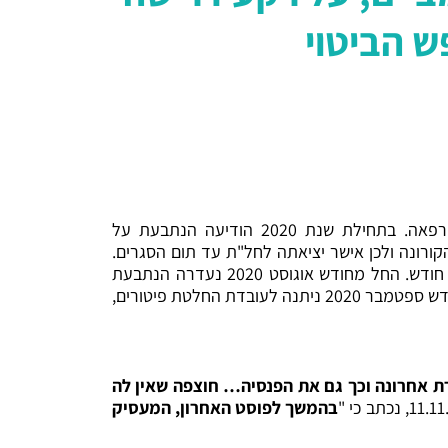
ש הביטוי
התובע, רופא במקצועו, מחזיק ומפעיל מרפאה לטיפולים אסתטיים. הנתבעת עבדה כשנתיים בתפקיד מנהלת המרפאה. בתחילת שנת 2020 הודיעה הנתבעת על
רונה ולכן אישר יציאתה לחל"ת עד תום הסגרים.
בחודש מאי 2020 נפתחה המרפאה ונעשה בין הצדדים חוזה חדש, לפיו, בין היתר, שכרה של העובדת ישולם ב- 9 לכל חודש. החל מחודש אוגוסט 2020 נעדרה הנתבעת
מהעבודה, תוך שאינה ממציאה אישורי מחלה לכל היעדרות. בעקבות כך זומנה לשימוע, אשר ההחלטה בו עוכבה. בסוף חודש ספטמבר 2020 ניתנה לעובדת החלטת פיטורים,
רת אחרונה וכך גם את הפנסיה… חוצפה שאין לה
בהמשך לפוסט האחרון, המעסיק