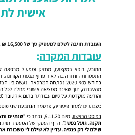
אישית לתש
העובדת חויבה לשלם למעסיק סך של 16,500 ₪ בגין הפרת חוק לשון הרע.
עובדות המקרה
:
התפטרותה וחזרה בה לאור פרוץ מגפת הקורונה. ה
והודעה מוקדמת על סיום עבודתה בתום אוקטובר 2020, במהלכה נדרשה להתייצב לעבודה.
כשבועיים לאחר פיטוריה, פרסמה הנתבעת שני פוסטים
בפוסט הראשון
, מיום 9.11.20, נכתב כי "
שנתיים וחצ
תקנה. גועל נפש !
". הדף העסקי של המעסיק תויג 
שילם לי רק פנסיה. עדיין לא שילם לי משכורת אחר