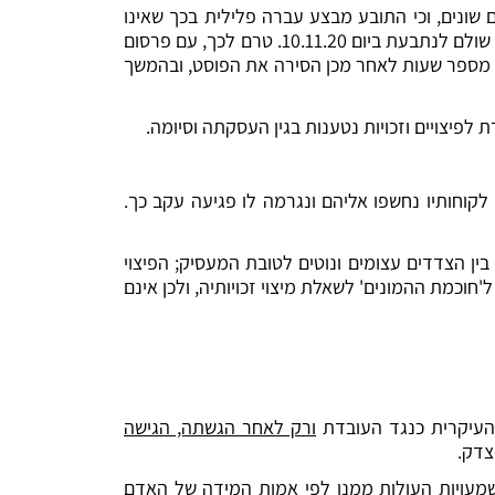
שונים, וכי התובע מבצע עברה פלילית בכך שאינו
משלם לה. התובע השיב כי עליה להמתין לגמר החשבון עד 10 לחודש, וכי תוכל לפנות אליו אם יש לה השגות. גמר החשבון שולם לנתבעת ביום 10.11.20. טרם לכך, עם פרסום
 מספר שעות לאחר מכן הסירה את הפוסט, ובהמשך
לפיצויים וזכויות נטענות בגין העסקתה וסיומה.
, לקוחותיו נחשפו אליהם ונגרמה לו פגיעה עקב כך.
ן הצדדים עצומים ונוטים לטובת המעסיק; הפיצוי
וכמת ההמונים' לשאלת מיצוי זכויותיה, ולכן אינם
 העיקרית כנגד העובדת
ורק לאחר הגשתה, הגישה
צדק.
שמעויות העולות ממנו לפי אמות המידה של האדם