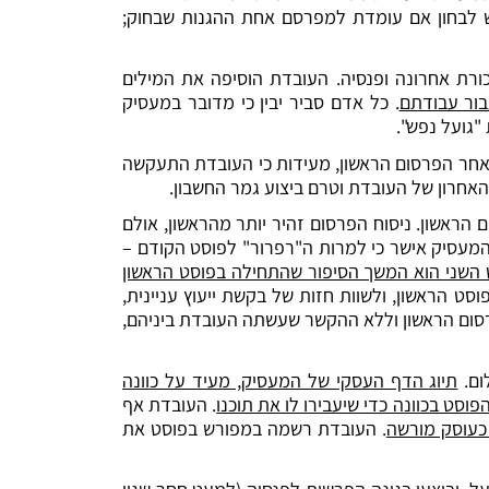
יש לבחון אם עומדת למפרסם אחת ההגנות שבחוק;
ורת אחרונה ופנסיה. העובדת הוסיפה את המילים
בור עבודתם
. כל אדם סביר יבין כי מדובר במעסיק
 "גועל נפש".
לאחר הפרסום הראשון, מעידות כי העובדת התעקשה
הראשון. ניסוח הפרסום זהיר יותר מהראשון, אולם
 המעסיק אישר כי למרות ה"רפרור" לפוסט הקודם –
השני הוא המשך הסיפור שהתחילה בפוסט הראשון
סט הראשון, ולשוות חזות של בקשת ייעוץ עניינית,
פרסום הראשון וללא ההקשר שעשתה העובדת ביניהם,
ום.
תיוג הדף העסקי של המעסיק, מעיד על כוונה
סט בכוונה כדי שיעבירו לו את תוכנו
. העובדת אף
כעוסק מורשה
. העובדת רשמה במפורש בפוסט את