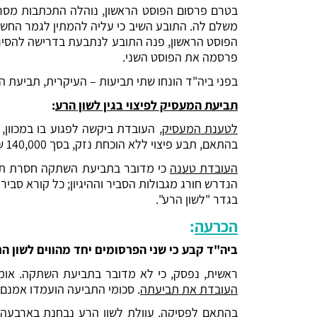
בטרם פרסום הפוסט הראשון, נוהלה התכתבות מסרונ
הפוסט הראשון, פנה התובע לנתבעת בדרישה להסיר
פרסמה את הפוסט השני.
בפני ביה"ד הונחו שתי תביעות – העיקרית, תביעת המ
תביעת המעסיק לפיצוי בגין לשון הרע
:
לטענת המעסיק
, העובדת ביקשה לפגוע בו במכוון, 
בהתאם, תבע פיצוי ללא הוכחת נזק, בסך 140,000 ₪ לכל פרסום, וסה"כ 280,000 ₪.
העובדת טענה
כי מדובר בתביעת השתקה חסרת תום ל
הנדרש חורג מגבולות הסביר וההיגיון; כל קורא סבי
בגדר "לשון הרע".
הכרעה
:
ביה"ד קבע כי שני הפרסומים יחד מהווים לשון הר
ראשית, נפסק, כי לא מדובר בתביעת השתקה. אומ
העובדת את תביעתה
. סכומי התביעה הועמדו אמנם 
בהתאם לפסיקה, עוולת לשון הרע נבחנת בארבעה ש