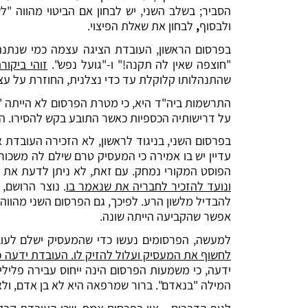
הסביר; בשלב השני, יש לבחון אם הביטוי מהווה 
ולבסוף
,
לבחון את שאלת הפיצוי.
בפרסום הראשון, העובדת הציגה עצמה כמי שנתנה 
"חוצפה שאין לה תקנה!" ו-"גועל נפש".
זוהי ביקו
שהתנהלותו קלוקלת עד כדי נצלנית, החוזרת על עצמה ו
התרשמות ביה"ד היא, כי מטרת הפרסום לא הייתה "
על דרישותיה הכספיות כאשר התובע בקש להסירו. הפרסום הועלה במהלך ה- 9 לחודש, טרם חלף המועד לתשלו
בפרסום השני, בניגוד לראשון, לא הזכירה העובדת 
עדיין יש בו אמירה כי המעסיק טרם שילם לה משכור
הפוסט המקורי נמחק. עם זאת, לא ניתן לדעת את 
ונועד להזכיר לחבריה את שנאמר בו
. נוצר הרושם,
להבדיל מלשון הרע. לפיכך, גם הפרסום השני מהווה
אפשר שהקביעה הייתה שונה.
למעשה, הפרסומים נעשו כדי שהמעסיק ישלם לעו
לחשוף את המעסיק ועלול להזיק לו. העובדת ידעה כי
ידעה, כי משמעות הפרסום הינה ייחוס עבירה פליל
המילה "בנאדם". ברור שמרפאה היא לא בן אדם, ול