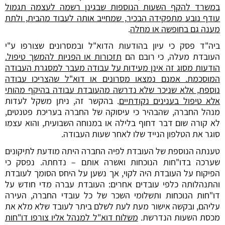
במשרד להקף השעות הנוספות שבגינן רשמה לעצמה תגמול
עודף נובע מתפקידה הבכיר, שמחייב אותה לעבוד מהבית, ולתת
מענה גם בחופשה או מחלה
.
ביה"ד פסק כי עיון בהודעות הדוא"ל ובמסרונים שצורפו ע"י
העובדת מעלה, כי רובם הם
תזכורות או הפניות להמשך טיפול.
הודעות מסוג זה אינן מעידות על עבודה מעבר למסגרת העבודה
המוסכמת. אמנם נמצאו מסרונים או דוא"ל שהצריכו עבודה
נוספת, אלא שניכר שלא נדרשה מהעובדת עבודה בהיקף מהותי
אלא טיפול בענינים נקודתיים
. בהקשר זה, ניתן משקל לעדות
מנהל החברה, שהבהיר כי עיסוקה של החברה בעריכת פטנטים,
לא קורה שום דבר דחוף בלילה או במנוחה השבועית, והוא עצמו
סוגר את הטלפון הנייד שלו לאחר שעות העבודה.
טענתה הנוספת של העובדת לפיה החברה היתה מודעת לתיקונים
שערכה בדו"חות הנוכחות ואשרה אותם – נדחתה. נפסק כי
הפיקוח על העובדת היה לקוי, אך נשען על היחס הסומך לעובדת
והתנהלותה כלפי עובדים אחרים: העובדת עברה מדי חודש על
דו"חות הנוכחות ותשלומי השכר של כל עובדי החברה, העירה
עליהם, ובקשה אישור מעת לעת לשלם ביתר לעובד שלא מלא את
מכסת השעות הנדרשת.
משלוח דוא"ל למנהל אליו צורפו דו"חות