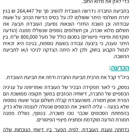
כדי לאזן את מלוא החוב.
בתביעת החברה נדרשה העובדת להשיב סך של 264,447 ₪ בגין
יתרת תשלומי היתר ששולמו לה על בסיס הדיווח הכוזב על שעות
עבודתה וכן השבת החזרי הוצאות נסיעה; העובדת תבעה את
תשלום מלוא שכרה, וכן תשלומים נוספים שנשללו ממנה (הודעה
מוקדמת ופיצויי פיטורים) בסכום כולל של מעל 800,000 ש"ח. בין
היתר טענה, כי ביצעה עבודה בשעות נוספות, בגינה היא זכאית
לגמול הקבוע בחוק, ולכן לא היתה הצדקה לניכוי ו/או לתביעת
ההשבה.
הכרעה
:
ביה"ד קבל את מרבית תביעת החברה ודחה את תביעת העובדת.
נפסק, כי לאור תפקידה הבכיר של העובדת ואחריותה על עניניה
הכספיים של החברה, דיווחיה הכוזבים במשך תקופה ממושכת הם
הפרת אמון חמורה. משהעובדת קבלה תשלום עבור שעות נוספות
שלא בצעה – עליה להשיב את הכספים שנטלה לעצמה שלא כדין,
בהפחתת הסכומים שכבר נוכו משכרה. בנוסף, נשללו ממנה
תמורת הודעה מוקדמת ומחצית פיצויי הפיטורים.
נדחתה טענת העובדת, לפיה הפער בין דיווחי הנוכחות שלה