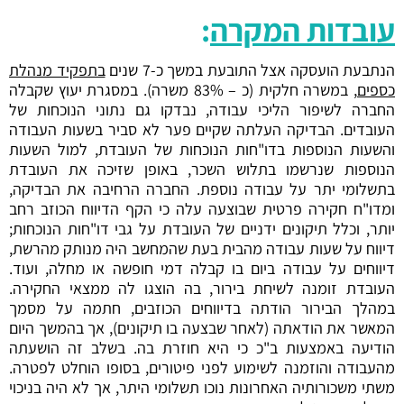
עובדות המקרה
:
הנתבעת הועסקה אצל התובעת במשך כ-7 שנים
בתפקיד מנהלת
כספים
, במשרה חלקית (כ – 83% משרה). במסגרת יעוץ שקבלה
החברה לשיפור הליכי עבודה, נבדקו גם נתוני הנוכחות של
העובדים. הבדיקה העלתה שקיים פער לא סביר בשעות העבודה
והשעות הנוספות בדו"חות הנוכחות של העובדת, למול השעות
הנוספות שנרשמו בתלוש השכר, באופן שזיכה את העובדת
בתשלומי יתר על עבודה נוספת. החברה הרחיבה את הבדיקה,
ומדו"ח חקירה פרטית שבוצעה עלה כי הקף הדיווח הכוזב רחב
יותר, וכלל תיקונים ידניים של העובדת על גבי דו"חות הנוכחות;
דיווח על שעות עבודה מהבית בעת שהמחשב היה מנותק מהרשת,
דיווחים על עבודה ביום בו קבלה דמי חופשה או מחלה, ועוד.
העובדת זומנה לשיחת בירור, בה הוצגו לה ממצאי החקירה.
במהלך הבירור הודתה בדיווחים הכוזבים, חתמה על מסמך
המאשר את הודאתה (לאחר שבצעה בו תיקונים), אך בהמשך היום
הודיעה באמצעות ב"כ כי היא חוזרת בה. בשלב זה הושעתה
מהעבודה והוזמנה לשימוע לפני פיטורים, בסופו הוחלט לפטרה.
משתי משכורותיה האחרונות נוכו תשלומי היתר, אך לא היה בניכוי