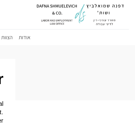
לג
תוכן
אודות
הצוות
r
al
t.
r.