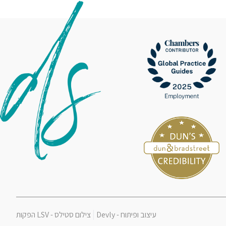
עיצוב ופיתוח -
Devly
צילום סטילס -
LSV הפקות