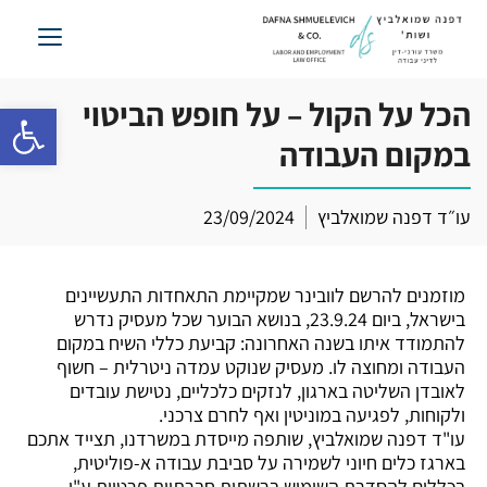
לג
תוכן
הכל על הקול – על חופש הביטוי
פתח סרגל 
במקום העבודה
עו״ד דפנה שמואלביץ
23/09/2024
מוזמנים להרשם לוובינר שמקיימת התאחדות התעשיינים
בישראל, ביום 23.9.24, בנושא הבוער שכל מעסיק נדרש
להתמודד איתו בשנה האחרונה: קביעת כללי השיח במקום
העבודה ומחוצה לו. מעסיק שנוקט עמדה ניטרלית – חשוף
לאובדן השליטה בארגון, לנזקים כלכליים, נטישת עובדים
ולקוחות, לפגיעה במוניטין ואף לחרם צרכני.
עו"ד דפנה שמואלביץ, שותפה מייסדת במשרדנו, תצייד אתכם
בארגז כלים חיוני לשמירה על סביבת עבודה א-פוליטית,
בכללים להסדרת השימוש ברשתות חברתיות פרטיות ע"י