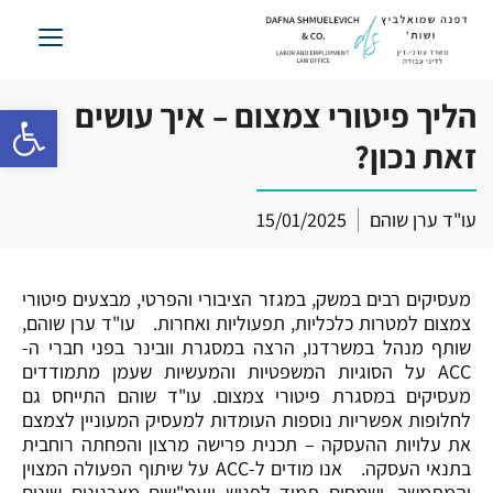
לג
תוכן
הליך פיטורי צמצום – איך עושים
פתח סרגל 
זאת נכון?
עו"ד ערן שוהם
15/01/2025
מעסיקים רבים במשק, במגזר הציבורי והפרטי, מבצעים פיטורי
צמצום למטרות כלכליות, תפעוליות ואחרות. עו"ד ערן שוהם,
שותף מנהל במשרדנו, הרצה במסגרת וובינר בפני חברי ה-
ACC על הסוגיות המשפטיות והמעשיות שעמן מתמודדים
מעסיקים במסגרת פיטורי צמצום. עו"ד שוהם התייחס גם
לחלופות אפשריות נוספות העומדות למעסיק המעוניין לצמצם
את עלויות ההעסקה – תכנית פרישה מרצון והפחתה רוחבית
בתנאי העסקה. אנו מודים ל-ACC על שיתוף הפעולה המצוין
והמתמשך, ושמחים תמיד לפגוש יועמ"שים מארגונים שונים