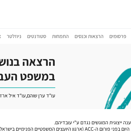
פרסומים
הרצאות וכנסים
התמחות
סטודנטים
ניוזלטר
צ
הרצאה בנושא 
במשפט העב
עו"ד ערן שוהם
,
עו"ד איל ארז
ה ייצוגית המוגשים נגדם ע"י עובדיהם.
עורכי הדין ערן שוהם ואיל ארז, שותפים במשרדנו, הרצו היום בפני פורום ה-ACC 