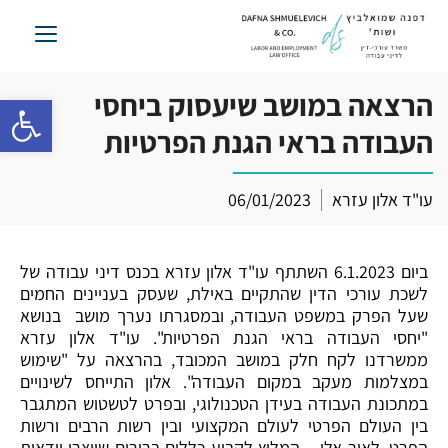
לג
תוכן
הרצאה במושב שיעסוק ביחסי
פתח סרגל 
העבודה בראי הגנת הפרטיות
עו"ד אלון עזרא
06/01/2023
ביום 6.1.2023 השתתף עו"ד אלון עזרא בכנס דיני עבודה של
לשכת עורכי הדין שהתקיים באילת, שעסק בעניינים החמים
שעל הפרק במשפט העבודה, ובמסגרתו נערך מושב בנושא
"יחסי העבודה בראי הגנת הפרטיות". עו"ד אלון עזרא
ממשרדנו לקח חלק במושב המכובד, בהרצאה על "שימוש
במצלמות מעקב במקום העבודה". אלון התייחס לשינויים
במתכונת העבודה בעידן הטכנולוגי, ובפרט לטשטוש המתגבר
בין העולם הפרטי לעולם המקצועי ובין רשות הרבים ורשות
הפרט. לאור אלו – המליץ לקבוע כללים ברורים שייצרו וודאות