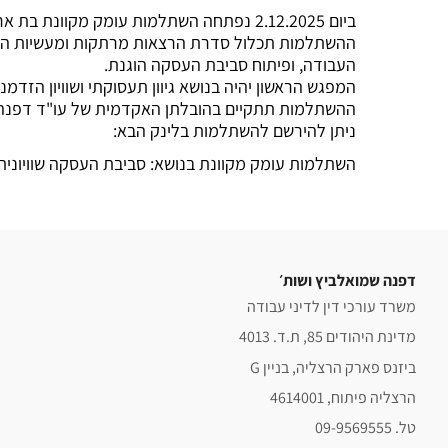
ביום 2.12.2025 נפתחה השתלמות עומק מקוונת בת ארבעה מפגשים, מטעם "המדרשה" של לשכת עורכי הדין בנושא סביבת העסקה שוויונית והוגנת בשוק העבודה הנוכחי.
ההשתלמות תכלול סדרת הרצאות מרתקות ומעשיות העוסקו
העבודה, ופיתוח סביבת העסקה הוגנת.
המפגש הראשון יהיה בנושא גיוון תעסוקתי ושוויון הזדמנוי
ההשתלמות תתקיים בהובלתן האקדמית של עו"ד דפנה ש
ניתן להירשם להשתלמות בלינק הבא:
השתלמות עומק מקוונת בנושא: סביבת העסקה שוויונית
דפנה שמואלביץ ושות׳
משרד עורכי דין לדיני עבודה
מדינת היהודים 85, ת.ד. 4013
ביזנס פארק הרצליה, בניין G
הרצליה פיתוח, 4614001
טל. 09-9569555