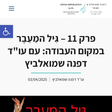
לג
תוכן
פתח סרגל 
פרק 11 – גִּיל המֵעֵבֶר
במקום העבודה: עם עו"ד
דפנה שמואלביץ
עו״ד דפנה שמואלביץ
03/04/2025