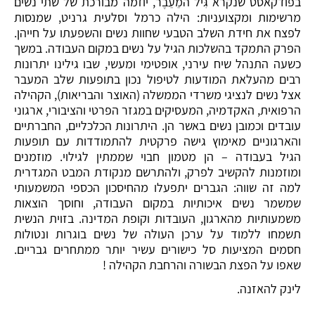
בפודקאסט שנקרא גִּיל המֵעֵבֶר, יוזמה מבורכת של שתי נשים
מרשימות ומקצועניות: הילה כרמל וסלעית גרניט, שמנסות
לפצח את חידת השלב הטבעי שחוות נשים והשפעתו על חייהן.
הפרק התמקד בהשלכות הגיל על נשים במקום העבודה. במשך
כשעה התנהל שיח עירני, אופטימי ומעשי, שבו גילינו יתרונות
רבים מהעלאת המודעות לטיפול נכון בתופעות שלב המעבר
אצל נשים לנציגי משרדי הממשלה (האוצר והבריאות), הקהילה
הרפואית, האקדמיה, המעסיקים במגזר הפרטי והציבורי, ארגוני
עובדים וכמובן נשים באשר הן. היתרונות הכלכליים, החברתיים
והארגוניים מאימוץ גישה פרקטית להתמודדות עם תופעות
הגיל בעבודה – הן מטמון חבוי שממתין לגילוי. מוזמנים
ומוזמנות להקשיב לפרק, ולהתרשם מנקודת המבט המגדרית
למה זה שווה: הגברים יתפעלו מהחיסכון הכספי המשמעותי
שמשמר נשים איכותיות במקום העבודה, וחוסך הוצאות
משמעותיות מהארגון, העובדות וקופת המדינה. בזוית הנשית
תשמחו ללמוד על ערכן העולה של נשים בוגרות ונטולות
חסמים המציעות סל כישורים עשיר יותר ממתחרים גבריים.
שאפו על הפצת הבשורה והרחבת הקהילה !
לינק להאזנה.