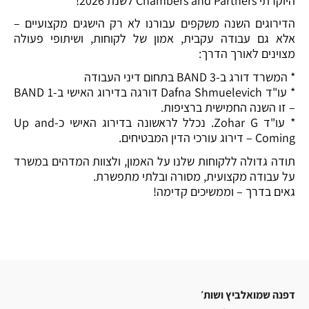
היוקרתי
Chambers and Partners
לשנת 2026!
הדירוגים השנה משקפים עבורנו לא רק הישגים מקצועיים –
אלא גם עבודה עקבית, אמון של לקוחות, ושיתופי פעולה
מצוינים לאורך הדרך:
* המשרד דורג ב-BAND 3 בתחום דיני העבודה
* עו"ד
Dafna Shmuelevich
דורגה בדירוג האישי ב-BAND 1
– זו השנה החמישית ברציפות.
* עו"ד
Zohar G.
נכלל לראשונה בדירוג האישי כ-Up and
Coming – דירוג עורכי הדין המבטיחים.
תודה גדולה ללקוחות שלנו על האמון, ולצוות המדהים במשרד
על עבודה מקצועית, מסורה ובלתי מתפשרת.
גאים בדרך – וממשיכים קדימה!
דפנה שמואלביץ ושות׳