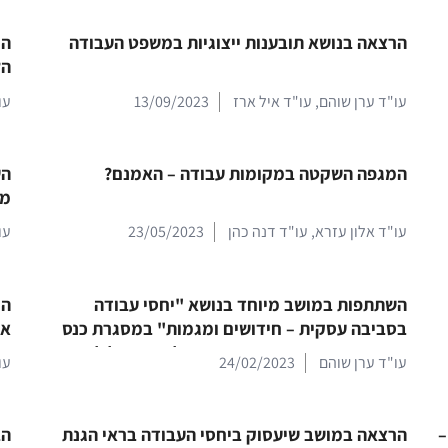
הרצאה בנושא תובענות ייצוגיות במשפט העבודה
הר
הל
עו"ד ערן שוהם
,
עו"ד איל ארז
13/09/2023
עו
המגפה השקטה במקומות עבודה – האמנם?
הש
מי
עו"ד אלון עזרא
,
עו"ד דנה כהן
23/05/2023
עו
השתתפות במושב מיוחד בנושא "יחסי עבודה
הר
בסביבה עסקית – חידושים ומגמות" במסגרת כנס
או
החורף השנתי מטעם ועד מחוז תל אביב של לשכת
עו"ד ערן שוהם
24/02/2023
עו
עורכי הדין
–
הרצאה במושב שיעסוק ביחסי העבודה בראי הגנת
הב